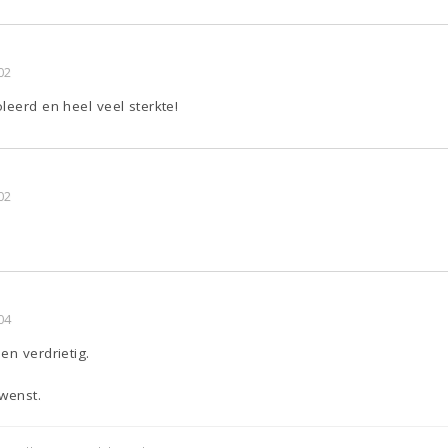
02
leerd en heel veel sterkte!
02
04
en verdrietig.
wenst.