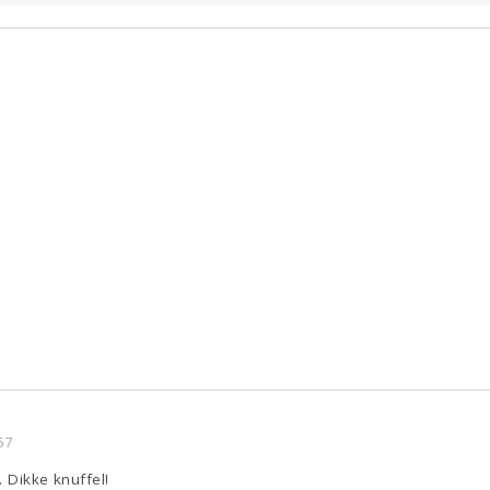
57
 Dikke knuffel!