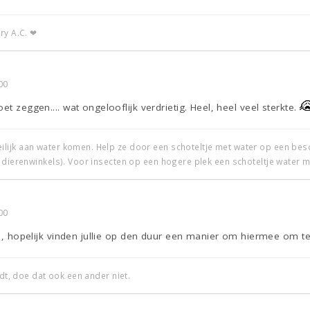
ry A.C. ❤
00
et zeggen.... wat ongelooflijk verdrietig. Heel, heel veel sterkte.
ijk aan water komen. Help ze door een schoteltje met water op een beschu
 dierenwinkels). Voor insecten op een hogere plek een schoteltje water m
00
kte, hopelijk vinden jullie op den duur een manier om hiermee om t
edt, doe dat ook een ander niet.