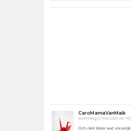
CaroMamaVanMaik
woensdag 27 mei 2026 om 10:
Och néé Male wat vreselijk.