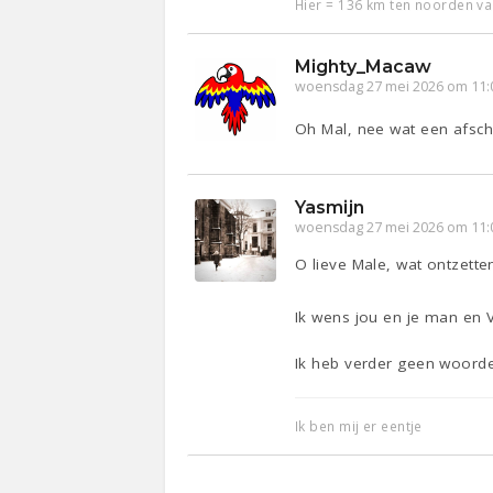
Hier = 136 km ten noorden v
Mighty_Macaw
woensdag 27 mei 2026 om 11:
Oh Mal, nee wat een afsch
Yasmijn
woensdag 27 mei 2026 om 11:
O lieve Male, wat ontzetten
Ik wens jou en je man en V-
Ik heb verder geen woord
Ik ben mij er eentje