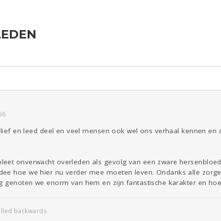
LEDEN
ld & Recht
Reizen
Seks
Gezondheid
Coronavirus
Overig
COVID-19
Digi
Eten
Mode &
Zwanger
Psyche
Beauty
Kinderen
Viva zoekt
Aangeboden
Gevraagd
Horen
Doen
Zien
56
 lief en leed deel en veel mensen ook wel ons verhaal kennen en da
eet onverwacht overleden als gevolg van een zware hersenbloedi
dee hoe we hier nu verder mee moeten leven. Ondanks alle zorge
g genoten we enorm van hem en zijn fantastische karakter en hoe vr
elled backwards