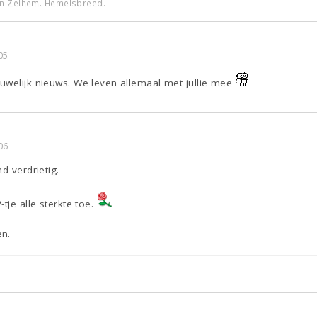
an Zelhem. Hemelsbreed.
05
uwelijk nieuws. We leven allemaal met jullie mee
06
d verdrietig.
tje alle sterkte toe.
en.