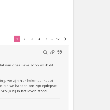
Actueel
Oekraïne
Thuis
Klussen
1
2
3
4
5
...
17
Lezen
t van onze lieve zoon wil ik dit
ng, we zijn hier helemaal kapot
n die we hadden om zijn epilepsie
olijk hij in het leven stond.