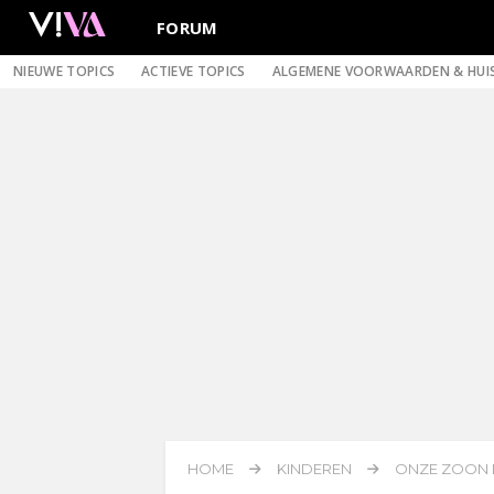
FORUM
NIEUWE TOPICS
ACTIEVE TOPICS
ALGEMENE VOORWAARDEN & HUI
HOME
KINDEREN
ONZE ZOON 