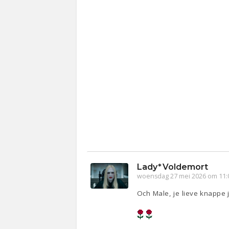
Lady*Voldemort
woensdag 27 mei 2026 om 11:
Och Male, je lieve knappe j