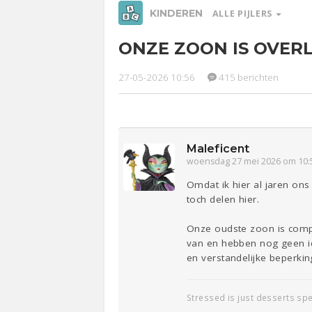
KINDEREN
ALLE PIJLERS
ONZE ZOON IS OVER
Relaties
Werk &
Ge
Studie
27-05-2026 10:56
415 berichten
Entertainment
Lijf & Lijn
Sport
Contact
Maleficent
woensdag 27 mei 2026 om 10:
Omdat ik hier al jaren ons
toch delen hier.
Onze oudste zoon is compl
van en hebben nog geen i
en verstandelijke beperkin
Stressed is just desserts sp