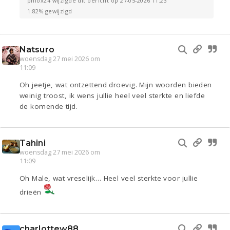
phlox24 wijzigde dit bericht op 27-05-2026 11:23
1.82% gewijzigd
Natsuro
woensdag 27 mei 2026 om
11:09
Oh jeetje, wat ontzettend droevig. Mijn woorden bieden
weinig troost, ik wens jullie heel veel sterkte en liefde
de komende tijd.
Tahini
woensdag 27 mei 2026 om
11:09
Oh Male, wat vreselijk… Heel veel sterkte voor jullie
drieën
charlottew88