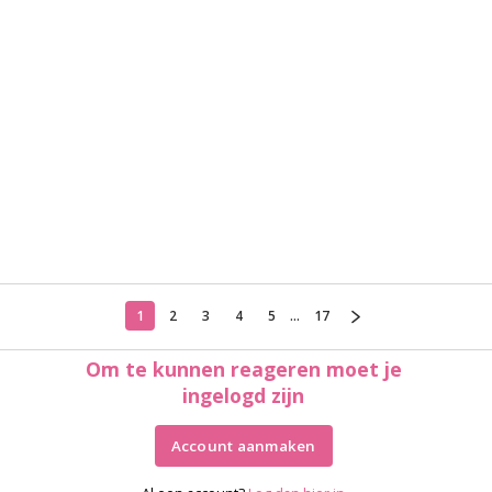
1
2
3
4
5
...
17
Om te kunnen reageren moet je
ingelogd zijn
Account aanmaken