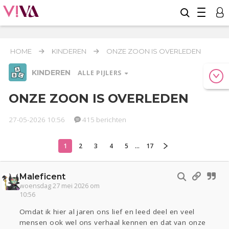
HOME
KINDEREN
ONZE ZOON IS OVERLEDEN
KINDEREN
ALLE PIJLERS
ONZE ZOON IS OVERLEDEN
27-05-2026 10:56
415 berichten
Relaties
Werk & Studie
Geld & Recht
Reizen
Seks
Gezondheid
Coronavirus
Overig
COVID-19
1
2
3
4
5
...
17
Actueel
Oekraïne
Entertainment
Lijf & Lijn
Digi
Eten
Mode & Beauty
Maleficent
woensdag 27 mei 2026 om
10:56
Kinderen
Zwanger
Psyche
Thuis
Klussen
Omdat ik hier al jaren ons lief en leed deel en veel
mensen ook wel ons verhaal kennen en dat van onze
Sport
Contact
Viva zoekt
Aangeboden