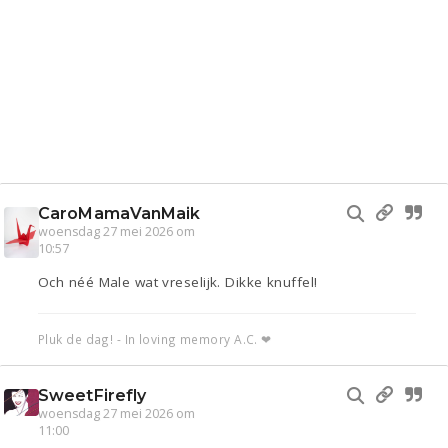
CaroMamaVanMaik
woensdag 27 mei 2026 om
10:57
Och néé Male wat vreselijk. Dikke knuffel!
Pluk de dag! - In loving memory A.C. ❤
SweetFirefly
woensdag 27 mei 2026 om
11:00