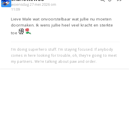
woensdag 27 mei 2026 om
11:09
Lieve Male wat onvoorstelbaar wat jullie nu moeten
doormaken. Ik wens jullie heel veel kracht en sterkte
toe
I’m doing superhero stuff. I’m staying focused. If anybody
comes in here looking for trouble, oh, they’re going to meet
my partners. We’re talking about paw and order.