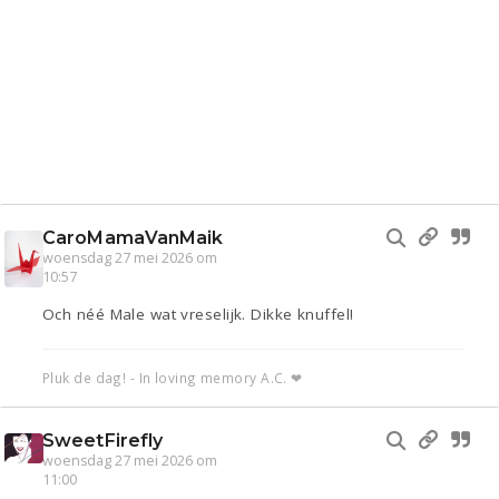
CaroMamaVanMaik
woensdag 27 mei 2026 om
10:57
Och néé Male wat vreselijk. Dikke knuffel!
Pluk de dag! - In loving memory A.C. ❤
SweetFirefly
woensdag 27 mei 2026 om
11:00