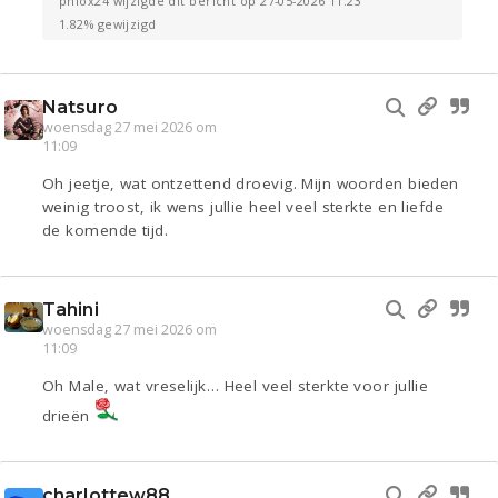
phlox24 wijzigde dit bericht op 27-05-2026 11:23
1.82% gewijzigd
Natsuro
woensdag 27 mei 2026 om
11:09
Oh jeetje, wat ontzettend droevig. Mijn woorden bieden
weinig troost, ik wens jullie heel veel sterkte en liefde
de komende tijd.
Tahini
woensdag 27 mei 2026 om
11:09
Oh Male, wat vreselijk… Heel veel sterkte voor jullie
drieën
charlottew88