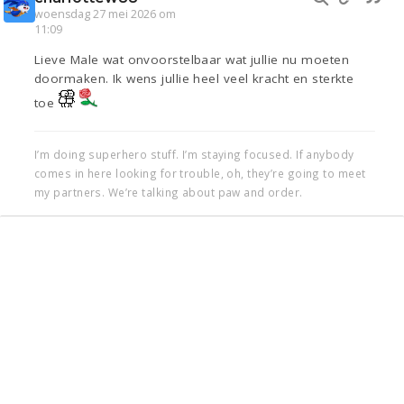
woensdag 27 mei 2026 om
11:09
Lieve Male wat onvoorstelbaar wat jullie nu moeten
doormaken. Ik wens jullie heel veel kracht en sterkte
toe
I’m doing superhero stuff. I’m staying focused. If anybody
comes in here looking for trouble, oh, they’re going to meet
my partners. We’re talking about paw and order.