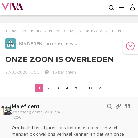
HOME
KINDEREN
ONZE ZOON IS OVERLEDEN
KINDEREN
ALLE PIJLERS
ONZE ZOON IS OVERLEDEN
27-05-2026 10:56
415 berichten
Relaties
Werk & Studie
Geld & Recht
Reizen
Seks
Gezondheid
Coronavirus
Overig
COVID-19
1
2
3
4
5
...
17
Actueel
Oekraïne
Entertainment
Lijf & Lijn
Digi
Eten
Mode & Beauty
Maleficent
woensdag 27 mei 2026 om
10:56
Kinderen
Zwanger
Psyche
Thuis
Klussen
Omdat ik hier al jaren ons lief en leed deel en veel
mensen ook wel ons verhaal kennen en dat van onze
Sport
Contact
Viva zoekt
Aangeboden