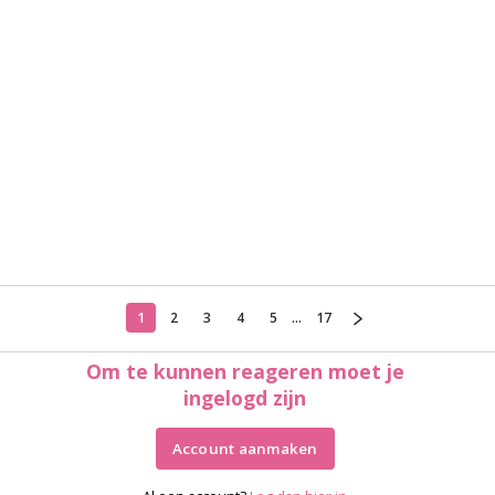
1
2
3
4
5
...
17
Om te kunnen reageren moet je
ingelogd zijn
Account aanmaken