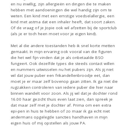
en nu inwillig, zijn allergieën en dingen die te maken
hebben met aandoeningen die wel handig zijn om te
weten. Een kind met een ernstige voedselallergie, een
kind met astma dat een inhaler heeft, dat soort zaken.
Of de vraag of je Jopie ook wil afzetten bij de sportclub
(als je er toch heen moet voor je eigen kind).
Met al die andere toestanden heb ik snel korte metten
gemaakt. In mijn ervaring ook vooral van die figuren
die het wel fijn vinden dat je als onbetaalde BSO
fungeert. Ook dezelfde types die steeds contact willen
en nummers uitwisselen nu het pubers zijn. Als jij niet
wil dat jouw puber een frikandellenbroodje eet, dan
moet je er maar zelf bovenop gaan zitten. Ik ga niet die
rugzakken controleren van iedere puber die hier naar
binnen wandelt voor zoon. Als jij wil dat je dochter rond
16.00 haar gezicht thuis even laat zien, dan spreek je
dat maar zelf met je dochter af. Prima om een extra
epi-pen in huis te hebben of zo maar ik ga echt niet
andermans opgelegde sancties handhaven in mijn
eigen huis of mij opstellen als jouw PA.