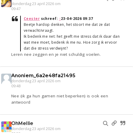
donderdag 23 april 2026 om
09:47
Ceester
schreef:
↑
23-04-2026 09:37
Beetje hardop denken, het stoort me dat ze dat
verwacht/vraagt.
Ik bedenk me net: het geeft me stress dat ik daar dan
wat mee moet, bedenk ik me nu. Hoe zorg ik ervoor
dat die stress verdwijnt?
Leren nee zeggen en je niet schuldig voelen.
Anoniem_6a2e48fa21495
donderdag 23 april 2026 om
09:48
Nee (ik ga hun gamen niet beperken) is ook een
antwoord
OhMellie
donderdag 23 april 2026 om