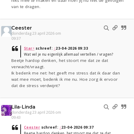
niks mee te maken en daar hoef jij nu niet de gevolgen
van te dragen.
Ceester
donderdag 23 april 2026 om
09:37
Star⁴
schreef:
↑
23-04-2026 09:33
Wat wil je nu eigenlijk allemaal vertellen / vragen?
Beetje hardop denken, het stoort me dat ze dat
verwacht/vraagt.
Ik bedenk me net: het geeft me stress dat ik daar dan
wat mee moet, bedenk ik me nu. Hoe zorg ik ervoor
dat die stress verdwijnt?
Lila-Linda
donderdag 23 april 2026 om
09:43
Ceester
schreef:
↑
23-04-2026 09:37
Beetje hardop denken, het stoort me dat ze dat