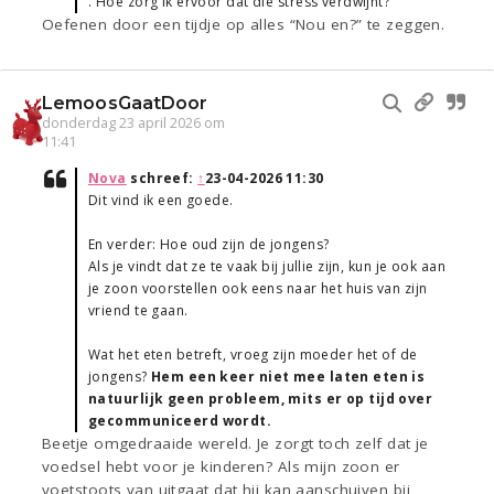
. Hoe zorg ik ervoor dat die stress verdwijnt?
Oefenen door een tijdje op alles “Nou en?” te zeggen.
LemoosGaatDoor
donderdag 23 april 2026 om
11:41
Nova
schreef:
↑
23-04-2026 11:30
Dit vind ik een goede.
En verder: Hoe oud zijn de jongens?
Als je vindt dat ze te vaak bij jullie zijn, kun je ook aan
je zoon voorstellen ook eens naar het huis van zijn
vriend te gaan.
Wat het eten betreft, vroeg zijn moeder het of de
jongens?
Hem een keer niet mee laten eten is
natuurlijk geen probleem, mits er op tijd over
gecommuniceerd wordt.
Beetje omgedraaide wereld. Je zorgt toch zelf dat je
voedsel hebt voor je kinderen? Als mijn zoon er
voetstoots van uitgaat dat hij kan aanschuiven bij