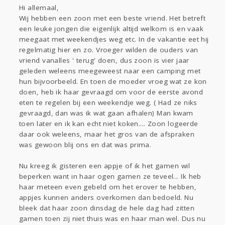
Sport
Contact
Viva zoekt
Aangeboden
Hi allemaal,
Wij hebben een zoon met een beste vriend. Het betreft
Gevraagd
Horen
Doen
Zien
een leuke jongen die eigenlijk altijd welkom is en vaak
Lezen
meegaat met weekendjes weg etc. In de vakantie eet hij
regelmatig hier en zo. Vroeger wilden de ouders van
vriend vanalles ' terug' doen, dus zoon is vier jaar
geleden weleens meegeweest naar een camping met
hun bijvoorbeeld. En toen de moeder vroeg wat ze kon
doen, heb ik haar gevraagd om voor de eerste avond
eten te regelen bij een weekendje weg. ( Had ze niks
gevraagd, dan was ik wat gaan afhalen) Man kwam
toen later en ik kan echt niet koken.... Zoon logeerde
daar ook weleens, maar het gros van de afspraken
was gewoon blij ons en dat was prima.
Nu kreeg ik gisteren een appje of ik het gamen wil
beperken want in haar ogen gamen ze teveel... Ik heb
haar meteen even gebeld om het erover te hebben,
appjes kunnen anders overkomen dan bedoeld. Nu
bleek dat haar zoon dinsdag de hele dag had zitten
gamen toen zij niet thuis was en haar man wel. Dus nu