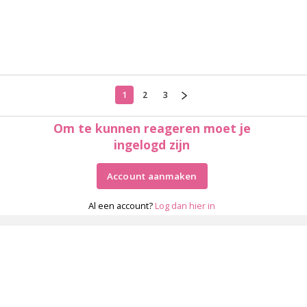
1
2
3
Om te kunnen reageren moet je
ingelogd zijn
Account aanmaken
Al een account?
Log dan hier in