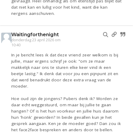
gevraagd. Heel onhandig als om etenstijd pas blijkt dat
dat niet kan en lullig voor het kind, want die kan
nergens aanschuiven.
Waitingforthenight
donderdag 23 april 2026 om
10:40
In je bericht lees ik dat deze vriend zeer welkom is bij
jullie, maar ergens schrijf je ook: "om ze maar
makkelijk naar ons te sturen elke keer vind ik een
beetje lastig." Ik denk dat voor jou een pijnpunt zit en
dat werd benadrukt door deze extra vraag van de
moeder.
Hoe oud zijn de jongens? Pubers denk ik? Worden ze
daar echt weggestuurd, om maar bij jullie te gaan
hangen? Of is het hun voorkeur en jullie huis daarom
hun 'honk' geworden? In beide gevallen kun je het
gesprek aangaan. Ken je de moeder goed? Dan zou ik
het face2face bespreken en anders door te bellen.