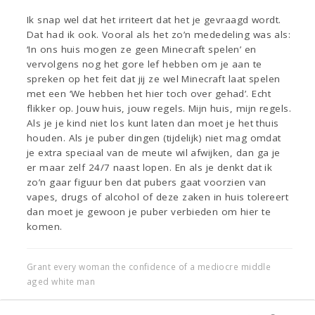
Ik snap wel dat het irriteert dat het je gevraagd wordt.
Dat had ik ook. Vooral als het zo’n mededeling was als:
‘In ons huis mogen ze geen Minecraft spelen’ en
vervolgens nog het gore lef hebben om je aan te
spreken op het feit dat jij ze wel Minecraft laat spelen
met een ‘We hebben het hier toch over gehad’. Echt
flikker op. Jouw huis, jouw regels. Mijn huis, mijn regels.
Als je je kind niet los kunt laten dan moet je het thuis
houden. Als je puber dingen (tijdelijk) niet mag omdat
je extra speciaal van de meute wil afwijken, dan ga je
er maar zelf 24/7 naast lopen. En als je denkt dat ik
zo’n gaar figuur ben dat pubers gaat voorzien van
vapes, drugs of alcohol of deze zaken in huis tolereert
dan moet je gewoon je puber verbieden om hier te
komen.
Grant every woman the confidence of a mediocre middle
aged white man