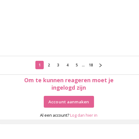
1
2
3
4
5
...
18
Om te kunnen reageren moet je
ingelogd zijn
Account aanmaken
Al een account?
Log dan hier in