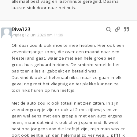
allemaal best vaag en last-minute geregeld. Daarna
laatste stuk door naar het huis.
Riva123
vrijdag 12 juni 2026 om 11:09
Oh daar zou ik ook moeite mee hebben. Hier ook een
zeventienjarige zoon, die over een maand naar een
feesteiland gaat, waar ze met een hele groep een
groot huis gehuurd hebben. De smiecht vertelde het
pas toen alles al geboekt en betaald was....
Dat vind ik ook al helemaal niks, maar ze gaan in elk
geval nog met het vliegtuig en ter plekke kunnen ze
toch niks huren op hun leeftijd.
Met de auto zou ik ook totaal niet zien zitten. In zijn
vriendengroepje zijn er ook al 2 met rijbewijs en ze
gaan wel eens met een groepje met een auto ergens
heen, maar dat vind ik ook al vrij spannend. Ik weet
best hoe jongens van die leeftijd zijn, mijn man was er
ooit ook eentje. En dan helemaal zo ver weg,,,, pffff ik