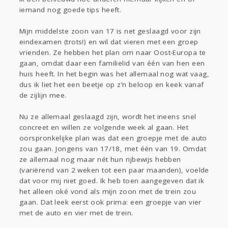
Sport
Contact
Viva zoekt
Aangeboden
iemand nog goede tips heeft.
Gevraagd
Horen
Doen
Zien
Mijn middelste zoon van 17 is net geslaagd voor zijn
Lezen
eindexamen (trots!) en wil dat vieren met een groep
vrienden. Ze hebben het plan om naar Oost-Europa te
gaan, omdat daar een familielid van één van hen een
huis heeft. In het begin was het allemaal nog wat vaag,
dus ik liet het een beetje op z’n beloop en keek vanaf
de zijlijn mee.
Nu ze allemaal geslaagd zijn, wordt het ineens snel
concreet en willen ze volgende week al gaan. Het
oorspronkelijke plan was dat een groepje met de auto
zou gaan. Jongens van 17/18, met één van 19. Omdat
ze allemaal nog maar nét hun rijbewijs hebben
(variërend van 2 weken tot een paar maanden), voelde
dat voor mij niet goed. Ik heb toen aangegeven dat ik
het alleen oké vond als mijn zoon met de trein zou
gaan. Dat leek eerst ook prima: een groepje van vier
met de auto en vier met de trein.