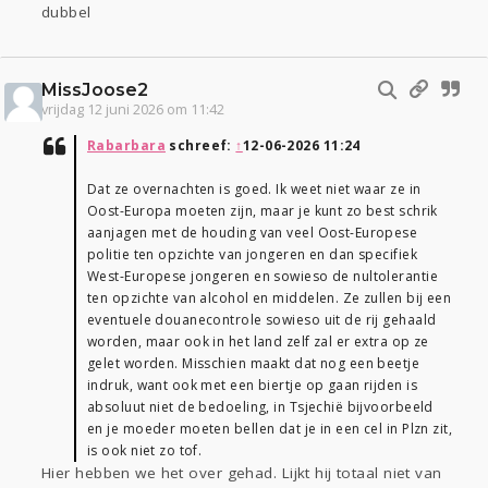
dubbel
MissJoose2
vrijdag 12 juni 2026 om 11:42
Rabarbara
schreef:
↑
12-06-2026 11:24
Dat ze overnachten is goed. Ik weet niet waar ze in
Oost-Europa moeten zijn, maar je kunt zo best schrik
aanjagen met de houding van veel Oost-Europese
politie ten opzichte van jongeren en dan specifiek
West-Europese jongeren en sowieso de nultolerantie
ten opzichte van alcohol en middelen. Ze zullen bij een
eventuele douanecontrole sowieso uit de rij gehaald
worden, maar ook in het land zelf zal er extra op ze
gelet worden. Misschien maakt dat nog een beetje
indruk, want ook met een biertje op gaan rijden is
absoluut niet de bedoeling, in Tsjechië bijvoorbeeld
en je moeder moeten bellen dat je in een cel in Plzn zit,
is ook niet zo tof.
Hier hebben we het over gehad. Lijkt hij totaal niet van