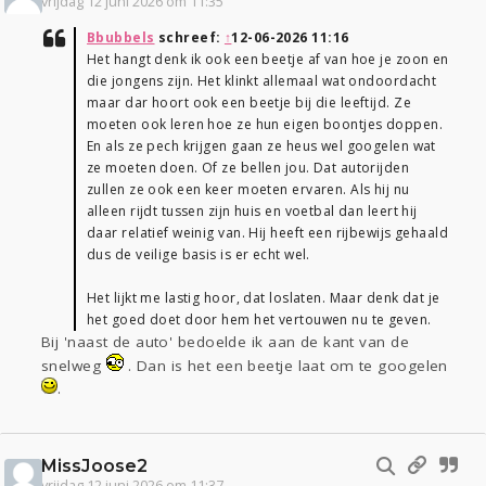
vrijdag 12 juni 2026 om 11:35
Bbubbels
schreef:
↑
12-06-2026 11:16
Het hangt denk ik ook een beetje af van hoe je zoon en
die jongens zijn. Het klinkt allemaal wat ondoordacht
maar dar hoort ook een beetje bij die leeftijd. Ze
moeten ook leren hoe ze hun eigen boontjes doppen.
En als ze pech krijgen gaan ze heus wel googelen wat
ze moeten doen. Of ze bellen jou. Dat autorijden
zullen ze ook een keer moeten ervaren. Als hij nu
alleen rijdt tussen zijn huis en voetbal dan leert hij
daar relatief weinig van. Hij heeft een rijbewijs gehaald
dus de veilige basis is er echt wel.
Het lijkt me lastig hoor, dat loslaten. Maar denk dat je
het goed doet door hem het vertouwen nu te geven.
Bij 'naast de auto' bedoelde ik aan de kant van de
snelweg
. Dan is het een beetje laat om te googelen
.
MissJoose2
vrijdag 12 juni 2026 om 11:37