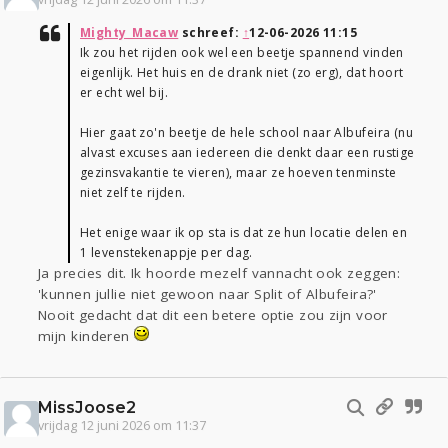
Mighty_Macaw
schreef:
↑
12-06-2026 11:15
Ik zou het rijden ook wel een beetje spannend vinden
eigenlijk. Het huis en de drank niet (zo erg), dat hoort
er echt wel bij.
Hier gaat zo'n beetje de hele school naar Albufeira (nu
alvast excuses aan iedereen die denkt daar een rustige
gezinsvakantie te vieren), maar ze hoeven tenminste
niet zelf te rijden.
Het enige waar ik op sta is dat ze hun locatie delen en
1 levenstekenappje per dag.
Ja precies dit. Ik hoorde mezelf vannacht ook zeggen:
'kunnen jullie niet gewoon naar Split of Albufeira?'
Nooit gedacht dat dit een betere optie zou zijn voor
mijn kinderen
MissJoose2
vrijdag 12 juni 2026 om 11:37