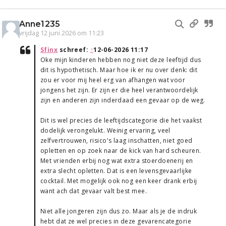
Anne1235
vrijdag 12 juni 2026 om 11:23
Sfinx
schreef:
↑
12-06-2026 11:17
Oke mijn kinderen hebben nog niet deze leeftijd dus
dit is hypothetisch. Maar hoe ik er nu over denk: dit
zou er voor mij heel erg van afhangen wat voor
jongens het zijn. Er zijn er die heel verantwoordelijk
zijn en anderen zijn inderdaad een gevaar op de weg.
Dit is wel precies de leeftijdscategorie die het vaakst
dodelijk verongelukt. Weinig ervaring, veel
zelfvertrouwen, risico's laag inschatten, niet goed
opletten en op zoek naar de kick van hard scheuren.
Met vrienden erbij nog wat extra stoerdoenerij en
extra slecht opletten. Dat is een levensgevaarlijke
cocktail. Met mogelijk ook nog een keer drank erbij
want ach dat gevaar valt best mee.
Niet alle jongeren zijn dus zo. Maar als je de indruk
hebt dat ze wel precies in deze gevarencategorie