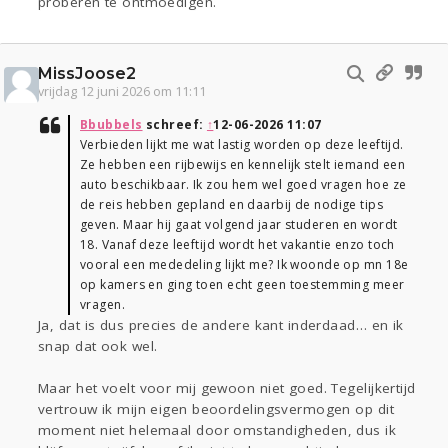
proberen te ontmoedigen.
MissJoose2
vrijdag 12 juni 2026 om 11:11
Bbubbels
schreef:
↑
12-06-2026 11:07
Verbieden lijkt me wat lastig worden op deze leeftijd.
Ze hebben een rijbewijs en kennelijk stelt iemand een
auto beschikbaar. Ik zou hem wel goed vragen hoe ze
de reis hebben gepland en daarbij de nodige tips
geven. Maar hij gaat volgend jaar studeren en wordt
18. Vanaf deze leeftijd wordt het vakantie enzo toch
vooral een mededeling lijkt me? Ik woonde op mn 18e
op kamers en ging toen echt geen toestemming meer
vragen.
Ja, dat is dus precies de andere kant inderdaad… en ik
snap dat ook wel.
Maar het voelt voor mij gewoon niet goed. Tegelijkertijd
vertrouw ik mijn eigen beoordelingsvermogen op dit
moment niet helemaal door omstandigheden, dus ik