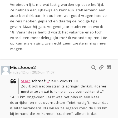
Verbieden lijkt me wat lastig worden op deze leeftijd.
Ze hebben een rijbewijs en kennelijk stelt iemand een
auto beschikbaar. Ik zou hem wel goed vragen hoe ze
de reis hebben gepland en daarbij de nodige tips
geven. Maar hij gaat volgend jaar studeren en wordt
18. Vanaf deze leeftijd wordt het vakantie enzo toch
vooral een mededeling lijkt me? Ik woonde op mn 18e
op kamers en ging toen echt geen toestemming meer
vragen.
MissJoose2
vrijdag 12 juni 2026 om 11:07
Star⁴
schreef:
↑
12-06-2026 11:00
Zou ik ook niet om staan te springen denk ik. Hoe ver
moeten ze en wat is hun plan qua overnachten etc.?
1400 km ongeveer. Eerst was het plan in één keer
doorrijden en niet overnachten (“niet nodig”), maar dat
is later veranderd. Nu willen ze ergens rond de 800 km
bij iemand die ze kennen “crashen”, alleen is dat