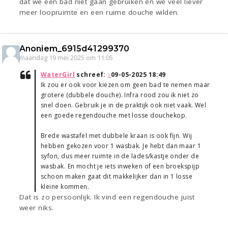
dat we een bad niet gaan gebruiken en we veel liever
meer loopruimte en een ruime douche wilden.
Anoniem_6915d41299370
maandag 19 mei 2025 om 11:05
WaterGirl
schreef:
↑
09-05-2025 18:49
Ik zou er ook voor kiezen om geen bad te nemen maar
grotere (dubbele douche). Infra rood zou ik niet zo
snel doen. Gebruik je in de praktijk ook niet vaak. Wel
een goede regendouche met losse douchekop.
Brede wastafel met dubbele kraan is ook fijn. Wij
hebben gekozen voor 1 wasbak. Je hebt dan maar 1
syfon, dus meer ruimte in de lades/kastje onder de
wasbak. En mocht je iets inweken of een broekspijp
schoon maken gaat dit makkelijker dan in 1 losse
kleine kommen.
Dat is zo persoonlijk. Ik vind een regendouche juist
weer niks.