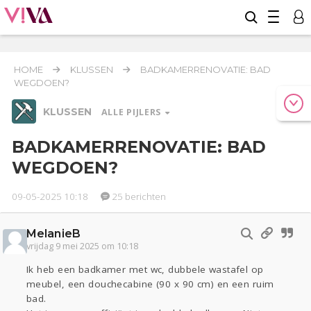
HOME
KLUSSEN
BADKAMERRENOVATIE: BAD
WEGDOEN?
KLUSSEN
ALLE PIJLERS
BADKAMERRENOVATIE: BAD
WEGDOEN?
Relaties
Werk & Studie
Geld & Recht
Reizen
Seks
Gezondheid
Coronavirus
Overig
09-05-2025 10:18
25 berichten
COVID-19
Actueel
Oekraïne
Entertainment
Lijf & Lijn
MelanieB
Kinderen
Digi
Eten
Mode & Beauty
vrijdag 9 mei 2025 om 10:18
Zwanger
Psyche
Thuis
Ik heb een badkamer met wc, dubbele wastafel op
meubel, een douchecabine (90 x 90 cm) en een ruim
bad.
Klussen