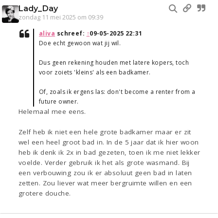
Lady_Day
zondag 11 mei 2025 om 09:39
aliva
schreef:
↑
09-05-2025 22:31
Doe echt gewoon wat jij wil.
Dus geen rekening houden met latere kopers, toch
voor zoiets 'kleins' als een badkamer.
Of, zoals ik ergens las: don't become a renter from a
future owner.
Helemaal mee eens.
Zelf heb ik niet een hele grote badkamer maar er zit
wel een heel groot bad in. In de 5 jaar dat ik hier woon
heb ik denk ik 2x in bad gezeten, toen ik me niet lekker
voelde. Verder gebruik ik het als grote wasmand. Bij
een verbouwing zou ik er absoluut geen bad in laten
zetten. Zou liever wat meer bergruimte willen en een
grotere douche.