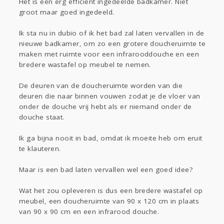
Het is een erg efficiënt ingedeelde badkamer. Niet
Sport
Contact
Viva zoekt
Aangeboden
groot maar goed ingedeeld.
Gevraagd
Horen
Doen
Zien
Lezen
Ik sta nu in dubio of ik het bad zal laten vervallen in de
nieuwe badkamer, om zo een grotere doucheruimte te
maken met ruimte voor een infrarooddouche en een
bredere wastafel op meubel te nemen.
De deuren van de doucheruimte worden van die
deuren die naar binnen vouwen zodat je de vloer van
onder de douche vrij hebt als er niemand onder de
douche staat.
Ik ga bijna nooit in bad, omdat ik moeite heb om eruit
te klauteren.
Maar is een bad laten vervallen wel een goed idee?
Wat het zou opleveren is dus een bredere wastafel op
meubel, een doucheruimte van 90 x 120 cm in plaats
van 90 x 90 cm en een infrarood douche.