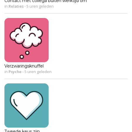
Contact met collega buiten werktijd om
in
Relaties
-
5 uren geleden
Verzwaringsknuffel
in
Psyche
-
5 uren geleden
Tweede keus zijn