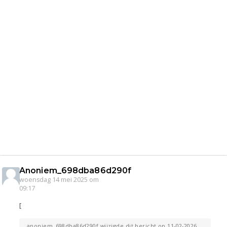
Anoniem_698dba86d290f
woensdag 14 mei 2025 om
09:17
[
anoniem_698dba86d290f wijzigde dit bericht op 11-02-2026