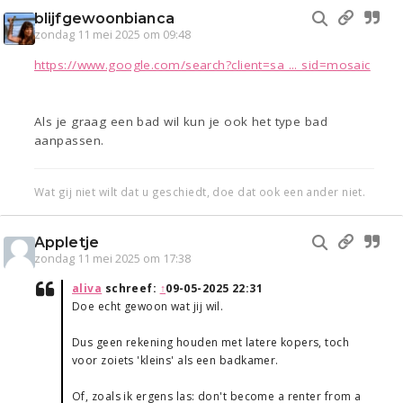
blijfgewoonbianca
zondag 11 mei 2025 om 09:48
https://www.google.com/search?client=sa ... sid=mosaic
Als je graag een bad wil kun je ook het type bad
aanpassen.
Wat gij niet wilt dat u geschiedt, doe dat ook een ander niet.
Appletje
zondag 11 mei 2025 om 17:38
aliva
schreef:
↑
09-05-2025 22:31
Doe echt gewoon wat jij wil.
Dus geen rekening houden met latere kopers, toch
voor zoiets 'kleins' als een badkamer.
Of, zoals ik ergens las: don't become a renter from a