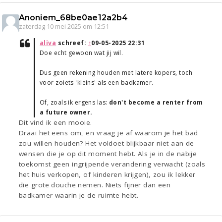
Anoniem_68be0ae12a2b4
zaterdag 10 mei 2025 om 12:51
aliva
schreef:
↑
09-05-2025 22:31
Doe echt gewoon wat jij wil.
Dus geen rekening houden met latere kopers, toch
voor zoiets 'kleins' als een badkamer.
Of, zoals ik ergens las:
don't become a renter from
a future owner.
Dit vind ik een mooie.
Draai het eens om, en vraag je af waarom je het bad
zou willen houden? Het voldoet blijkbaar niet aan de
wensen die je op dit moment hebt. Als je in de nabije
toekomst geen ingrijpende verandering verwacht (zoals
het huis verkopen, of kinderen krijgen), zou ik lekker
die grote douche nemen. Niets fijner dan een
badkamer waarin je de ruimte hebt.