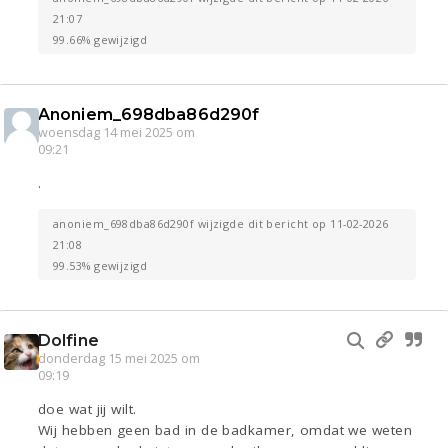
21:07
99.66% gewijzigd
Anoniem_698dba86d290f
woensdag 14 mei 2025 om
09:21
.
anoniem_698dba86d290f wijzigde dit bericht op 11-02-2026
21:08
99.53% gewijzigd
Dolfine
donderdag 15 mei 2025 om
09:19
doe wat jij wilt.
Wij hebben geen bad in de badkamer, omdat we weten