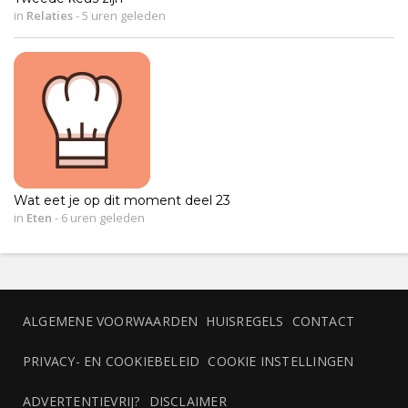
in
Relaties
-
5 uren geleden
Wat eet je op dit moment deel 23
in
Eten
-
6 uren geleden
ALGEMENE VOORWAARDEN
HUISREGELS
CONTACT
PRIVACY- EN COOKIEBELEID
COOKIE INSTELLINGEN
ADVERTENTIEVRIJ?
DISCLAIMER