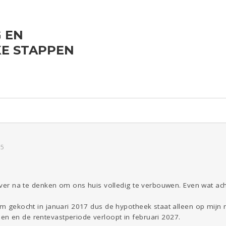
 EN
ld & Recht
Reizen
Seks
Gezondheid
Coronavirus
Overig
KE STAPPEN
COVID-19
Kinderen
Digi
Eten
Mode &
Zwanger
Psyche
Beauty
Viva zoekt
Aangeboden
Gevraagd
Horen
Doen
Zien
15
rover na te denken om ons huis volledig te verbouwen. Even wat ac
am gekocht in januari 2017 dus de hypotheek staat alleen op mijn 
n en de rentevastperiode verloopt in februari 2027.