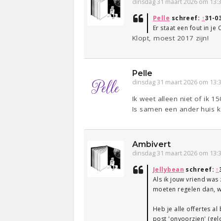
dinsdag 31 maart 2026 om 13:
Pelle
schreef:
↑
31-0
Er staat een fout in je
Klopt, moest 2017 zijn!
Pelle
dinsdag 31 maart 2026 om 13:
Ik weet alleen niet of ik 1
Is samen een ander huis 
Ambivert
dinsdag 31 maart 2026 om 13:
Jellybean
schreef:
↑
Als ik jouw vriend was
moeten regelen dan, wa
Heb je alle offertes a
post 'onvoorzien' (gelo