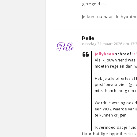
geregeld is.
Je kunt nu naar de hypothe
Pelle
dinsdag 31 maart 2026 om 13:
Jellybean
schreef:
↑
Als ik jouw vriend was
moeten regelen dan, wa
Heb je alle offertes a
post 'onvoorzien' (gelo
misschien handig om d
Wordt je woning ook d
een WOZ waarde van €
te kunnen krijgen.
Ik vermoed dat je huid
Haar huidige hypotheek is