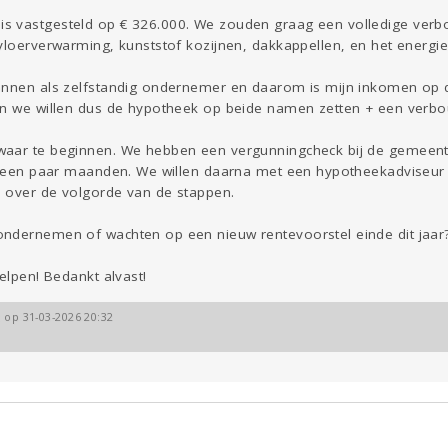
 vastgesteld op € 326.000. We zouden graag een volledige verbo
vloerverwarming, kunststof kozijnen, dakkappellen, en het energi
onnen als zelfstandig ondernemer en daarom is mijn inkomen op 
en we willen dus de hypotheek op beide namen zetten + een verb
waar te beginnen. We hebben een vergunningcheck bij de gemeen
jk een paar maanden. We willen daarna met een hypotheekadviseur
n over de volgorde van de stappen.
ndernemen of wachten op een nieuw rentevoorstel einde dit jaar?
elpen! Bedankt alvast!
 op 31-03-2026 20:32