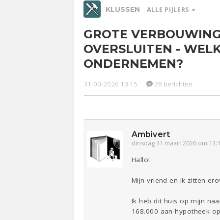
KLUSSEN
ALLE PIJLERS
GROTE VERBOUWING
Relaties
Werk &
Ge
OVERSLUITEN - WEL
Studie
ONDERNEMEN?
Entertainment
Lijf & Lijn
31-03-2026 13:15
28 berichten
Sport
Contact
Ambivert
dinsdag 31 maart 2026 om 13:
Hallo!
Mijn vriend en ik zitten e
Ik heb dit huis op mijn na
168.000 aan hypotheek ope