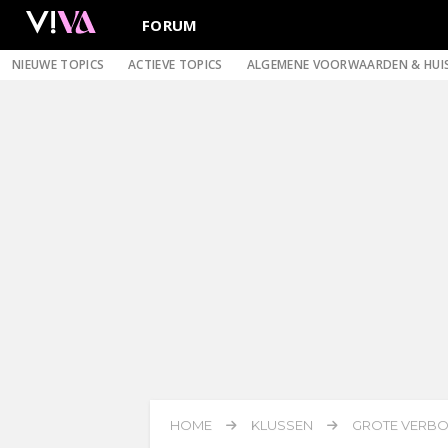
FORUM
NIEUWE TOPICS
ACTIEVE TOPICS
ALGEMENE VOORWAARDEN & HUI
HOME
KLUSSEN
GROTE VERBOU