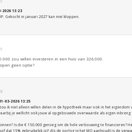
35
3-2026 13:23
 OP. Gekocht in januari 2027 kan niet kloppen.
35
50.000 zou willen investeren in een huis van 326.000.
kopen geen optie?
38
31-03-2026 13:25
 zou ik niet alleen willen delen in de hypotheek maar ook in het eigendom v
arbij je wellicht ook jouw al opgebouwde overwaarde als eigen inbreng wi
l binnen? Is die € 150.000 genoeg om de hele verbouwing te financieren? 
of dat 15% gebruikelijk is)? Als de oorlog in het MO aanhoudt is de verwac