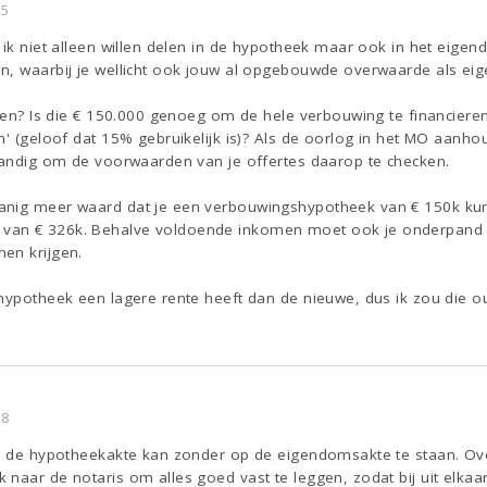
25
 ik niet alleen willen delen in de hypotheek maar ook in het eigen
, waarbij je wellicht ook jouw al opgebouwde overwaarde als eigen
innen? Is die € 150.000 genoeg om de hele verbouwing te financier
n' (geloof dat 15% gebruikelijk is)? Als de oorlog in het MO aanhou
 handig om de voorwaarden van je offertes daarop te checken.
nig meer waard dat je een verbouwingshypotheek van € 150k kunt k
van € 326k. Behalve voldoende inkomen moet ook je onderpand 
en krijgen.
 hypotheek een lagere rente heeft dan de nieuwe, dus ik zou die
28
op de hypotheekakte kan zonder op de eigendomsakte te staan. Ov
naar de notaris om alles goed vast te leggen, zodat bij uit elkaa