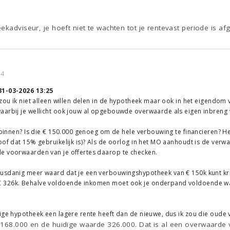
ekadviseur, je hoeft niet te wachten tot je rentevast periode is af
34
31-03-2026 13:25
 zou ik niet alleen willen delen in de hypotheek maar ook in het eigendom v
arbij je wellicht ook jouw al opgebouwde overwaarde als eigen inbreng wi
l binnen? Is die € 150.000 genoeg om de hele verbouwing te financieren? 
of dat 15% gebruikelijk is)? Als de oorlog in het MO aanhoudt is de verwac
e voorwaarden van je offertes daarop te checken.
usdanig meer waard dat je een verbouwingshypotheek van € 150k kunt krij
 326k. Behalve voldoende inkomen moet ook je onderpand voldoende wa
ige hypotheek een lagere rente heeft dan de nieuwe, dus ik zou die oude
 168.000 en de huidige waarde 326.000. Dat is al een overwaarde 