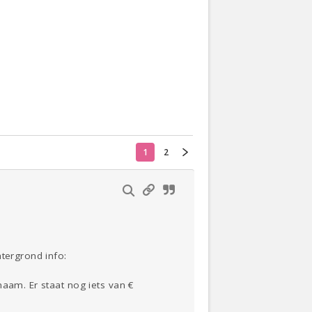
Actueel
Oekraïne
Thuis
Klussen
Lezen
1
2
htergrond info:
naam. Er staat nog iets van €