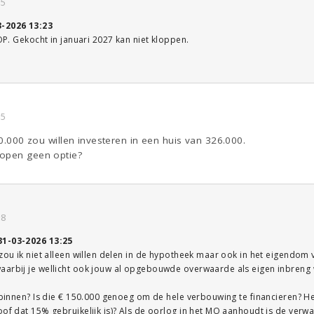
35
3-2026 13:23
 OP. Gekocht in januari 2027 kan niet kloppen.
35
50.000 zou willen investeren in een huis van 326.000.
kopen geen optie?
38
31-03-2026 13:25
 zou ik niet alleen willen delen in de hypotheek maar ook in het eigendom v
arbij je wellicht ook jouw al opgebouwde overwaarde als eigen inbreng wi
l binnen? Is die € 150.000 genoeg om de hele verbouwing te financieren? 
of dat 15% gebruikelijk is)? Als de oorlog in het MO aanhoudt is de verwac