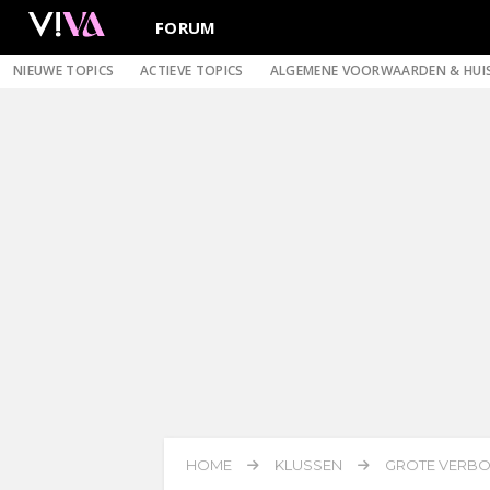
FORUM
NIEUWE TOPICS
ACTIEVE TOPICS
ALGEMENE VOORWAARDEN & HUI
HOME
KLUSSEN
GROTE VERBOU