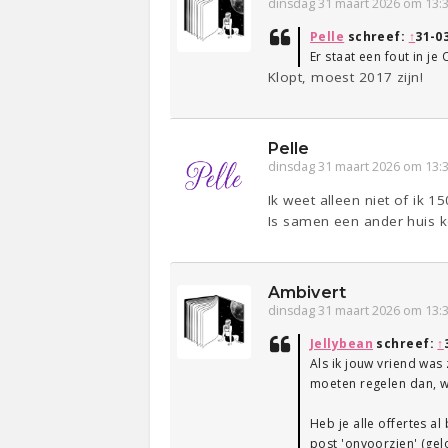
dinsdag 31 maart 2026 om 13:
Pelle
schreef:
↑
31-0
Er staat een fout in je
Klopt, moest 2017 zijn!
Pelle
dinsdag 31 maart 2026 om 13:
Ik weet alleen niet of ik 1
Is samen een ander huis 
Ambivert
dinsdag 31 maart 2026 om 13:
Jellybean
schreef:
↑
Als ik jouw vriend was
moeten regelen dan, wa
Heb je alle offertes a
post 'onvoorzien' (gelo