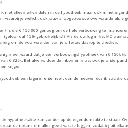
25
 ik niet alleen willen delen in de hypotheek maar ook in het eigen
, waarbij je wellicht ook jouw al opgebouwde overwaarde als eigen
innen? Is die € 150.000 genoeg om de hele verbouwing te financier
n' (geloof dat 15% gebruikelijk is)? Als de oorlog in het MO aanhou
 handig om de voorwaarden van je offertes daarop te checken.
nig meer waard dat je een verbouwingshypotheek van € 150k kunt k
van € 326k. Behalve voldoende inkomen moet ook je onderpand 
en krijgen.
 hypotheek een lagere rente heeft dan de nieuwe, dus ik zou die
28
op de hypotheekakte kan zonder op de eigendomsakte te staan. Ov
naar de notaris om alles goed vast te leggen, zodat bij uit elkaa