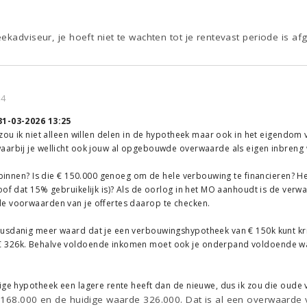
ekadviseur, je hoeft niet te wachten tot je rentevast periode is af
34
31-03-2026 13:25
 zou ik niet alleen willen delen in de hypotheek maar ook in het eigendom v
arbij je wellicht ook jouw al opgebouwde overwaarde als eigen inbreng wi
l binnen? Is die € 150.000 genoeg om de hele verbouwing te financieren? 
of dat 15% gebruikelijk is)? Als de oorlog in het MO aanhoudt is de verwac
e voorwaarden van je offertes daarop te checken.
usdanig meer waard dat je een verbouwingshypotheek van € 150k kunt krij
 326k. Behalve voldoende inkomen moet ook je onderpand voldoende wa
ige hypotheek een lagere rente heeft dan de nieuwe, dus ik zou die oude
 168.000 en de huidige waarde 326.000. Dat is al een overwaarde 