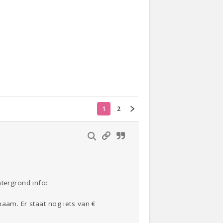
Actueel
Oekraïne
Thuis
Klussen
Lezen
1
2
htergrond info:
naam. Er staat nog iets van €