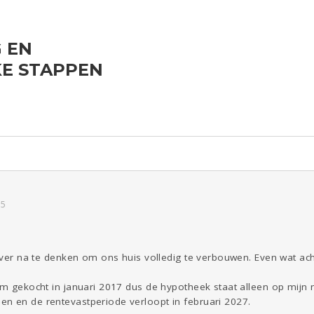
 EN
ld & Recht
Reizen
Seks
Gezondheid
Coronavirus
Overig
KE STAPPEN
COVID-19
Kinderen
Digi
Eten
Mode &
Zwanger
Psyche
Beauty
Viva zoekt
Aangeboden
Gevraagd
Horen
Doen
Zien
15
rover na te denken om ons huis volledig te verbouwen. Even wat ac
am gekocht in januari 2017 dus de hypotheek staat alleen op mijn 
n en de rentevastperiode verloopt in februari 2027.