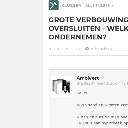
KLUSSEN
ALLE PIJLERS
GROTE VERBOUWING
Relaties
Werk &
Ge
OVERSLUITEN - WEL
Studie
ONDERNEMEN?
Entertainment
Lijf & Lijn
31-03-2026 13:15
28 berichten
Sport
Contact
Ambivert
dinsdag 31 maart 2026 om 13:
Hallo!
Mijn vriend en ik zitten e
Ik heb dit huis op mijn na
168.000 aan hypotheek ope