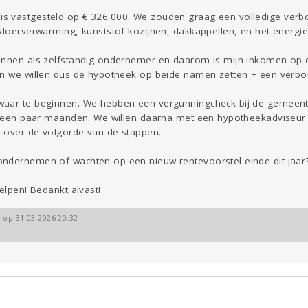
 vastgesteld op € 326.000. We zouden graag een volledige verbo
vloerverwarming, kunststof kozijnen, dakkappellen, en het energi
onnen als zelfstandig ondernemer en daarom is mijn inkomen op 
en we willen dus de hypotheek op beide namen zetten + een verb
waar te beginnen. We hebben een vergunningcheck bij de gemeen
jk een paar maanden. We willen daarna met een hypotheekadviseur
n over de volgorde van de stappen.
ndernemen of wachten op een nieuw rentevoorstel einde dit jaar?
elpen! Bedankt alvast!
 op 31-03-2026 20:32