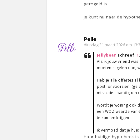
geregeld is.
Je kunt nu naar de hypothe
Pelle
dinsdag 31 maart 2026 om 13:
Jellybean
schreef:
↑
Als ik jouw vriend was
moeten regelen dan, wa
Heb je alle offertes a
post 'onvoorzien' (gelo
misschien handig om d
Wordt je woning ook d
een WOZ waarde van €
te kunnen krijgen.
Ik vermoed dat je huid
Haar huidige hypotheek is