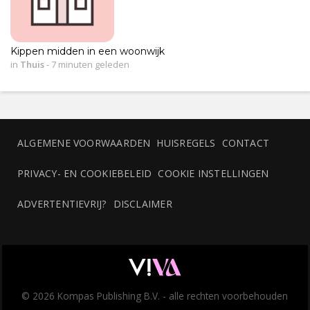
Kippen midden in een woonwijk
in
Thuis
-
7 minuten geleden
ALGEMENE VOORWAARDEN
HUISREGELS
CONTACT
PRIVACY- EN COOKIEBELEID
COOKIE INSTELLINGEN
ADVERTENTIEVRIJ?
DISCLAIMER
© 2026 Kompas Publishing B.V. - alle rechten voorbehouden