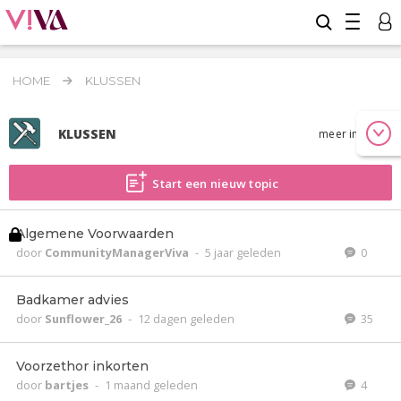
HOME
KLUSSEN
KLUSSEN
meer info
Start een nieuw topic
Algemene Voorwaarden
door
CommunityManagerViva
-
5 jaar geleden
0
Badkamer advies
door
Sunflower_26
-
12 dagen geleden
35
Voorzethor inkorten
door
bartjes
-
1 maand geleden
4