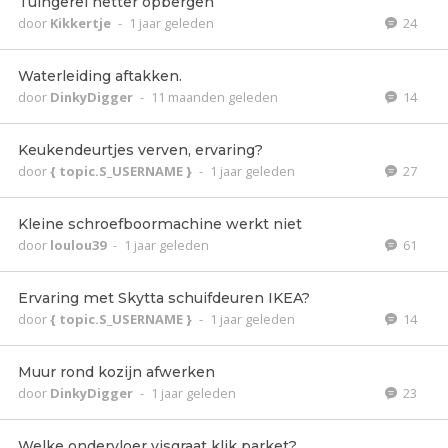
Tuingerei netter opbergen
door
Kikkertje
-
1 jaar geleden
24
Waterleiding aftakken.
door
DinkyDigger
-
11 maanden geleden
14
Keukendeurtjes verven, ervaring?
door
{ topic.S_USERNAME }
-
1 jaar geleden
27
Kleine schroefboormachine werkt niet
door
loulou39
-
1 jaar geleden
61
Ervaring met Skytta schuifdeuren IKEA?
door
{ topic.S_USERNAME }
-
1 jaar geleden
14
Muur rond kozijn afwerken
door
DinkyDigger
-
1 jaar geleden
23
Welke ondervloer visgraat klik parket?