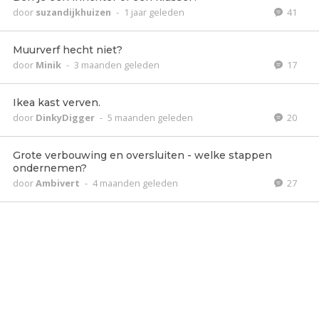
door
suzandijkhuizen
-
1 jaar geleden
41
Muurverf hecht niet?
door
Minik
-
3 maanden geleden
17
Ikea kast verven.
door
DinkyDigger
-
5 maanden geleden
20
Grote verbouwing en oversluiten - welke stappen
ondernemen?
door
Ambivert
-
4 maanden geleden
27