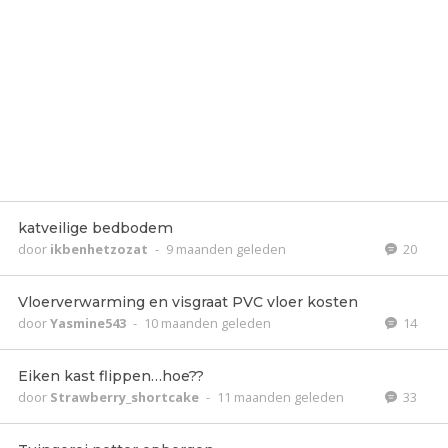
katveilige bedbodem
door
ikbenhetzozat
-
9 maanden geleden
20
Vloerverwarming en visgraat PVC vloer kosten
door
Yasmine543
-
10 maanden geleden
14
Eiken kast flippen…hoe??
door
Strawberry_shortcake
-
11 maanden geleden
33