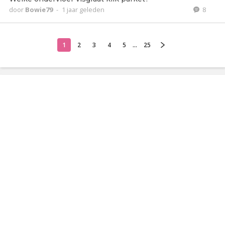
door
Bowie79
-
1 jaar geleden
8
1
2
3
4
5
...
25