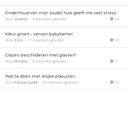
Onderhoud van mijn (oude) huis geeft me veel stress
door
Quetal
-
8 maanden geleden
58
Kleur groen - verven babykamer
door
Zizo
-
11 maanden geleden
30
Glazen beschilderen met glasverf
door
Hitime
-
8 maanden geleden
3
Wat te doen met lelijke plavuizen
door
Fietsertje89
-
10 maanden geleden
31