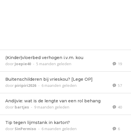
(Kinder)vloerbed verhogen i.v.m. kou
door
Joepie40
-
5 maanden geleden
19
Buitenschilderen bij vrieskou? [Lege OP]
door
piripiri2026
-
6 maanden geleden
57
Andijvie: wat is de lengte van een rol behang
door
bartjes
-
9 maanden geleden
40
Tip tegen lijmstank in karton?
door
SinPermiso
-
6 maanden geleden
6