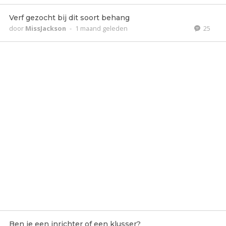
Verf gezocht bij dit soort behang
door
MissJackson
-
1 maand geleden
25
Ben je een inrichter of een klusser?