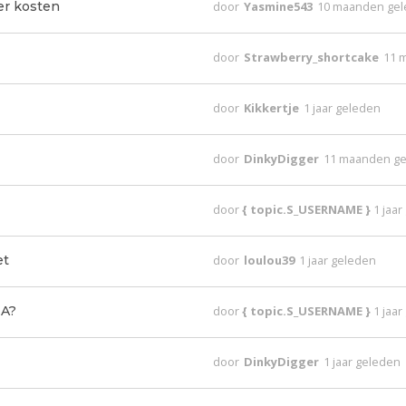
er kosten
door
Yasmine543
10 maanden ge
door
Strawberry_shortcake
11 
door
Kikkertje
1 jaar geleden
door
DinkyDigger
11 maanden g
door
{ topic.S_USERNAME }
1 jaa
et
door
loulou39
1 jaar geleden
EA?
door
{ topic.S_USERNAME }
1 jaa
door
DinkyDigger
1 jaar geleden