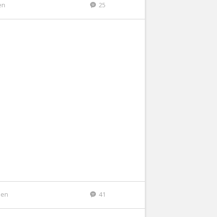
en
25
den
41