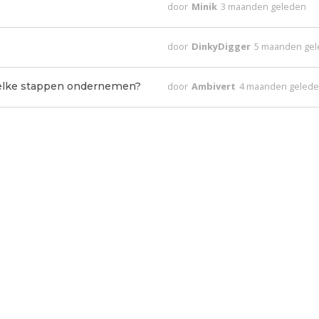
door
Minik
3 maanden geleden
door
DinkyDigger
5 maanden ge
welke stappen ondernemen?
door
Ambivert
4 maanden geled