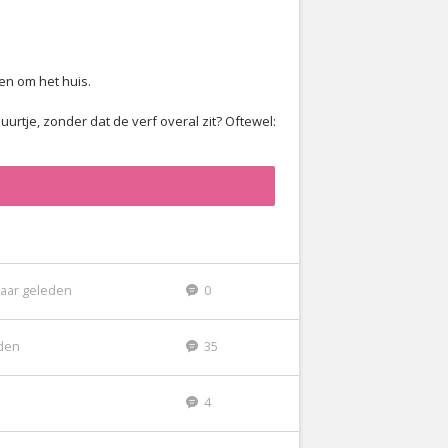
en om het huis.
urtje, zonder dat de verf overal zit? Oftewel:
jaar geleden
0
eden
35
4