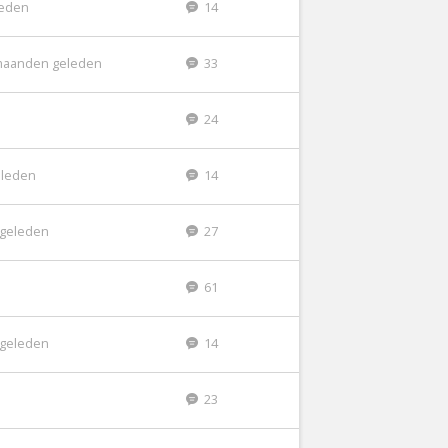
leden
14
maanden geleden
33
24
eleden
14
r geleden
27
61
r geleden
14
23