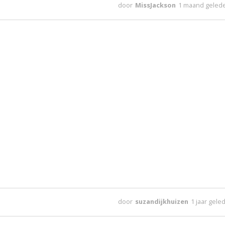
door
MissJackson
1 maand geled
door
suzandijkhuizen
1 jaar gele