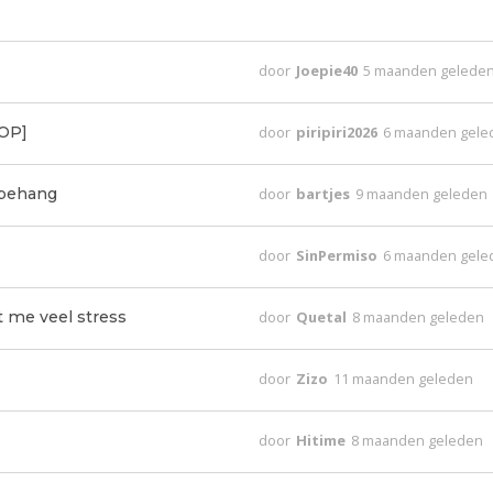
door
Joepie40
5 maanden gelede
 OP]
door
piripiri2026
6 maanden gele
l behang
door
bartjes
9 maanden geleden
door
SinPermiso
6 maanden gele
t me veel stress
door
Quetal
8 maanden geleden
door
Zizo
11 maanden geleden
door
Hitime
8 maanden geleden