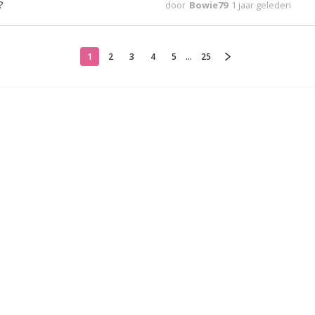
?
door
Bowie79
1 jaar geleden
1
2
3
4
5
...
25