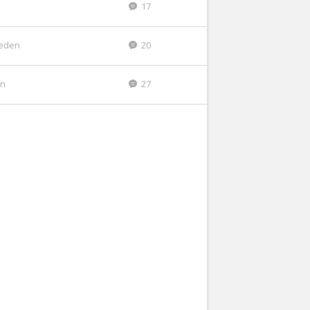
17
leden
20
en
27