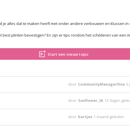
nd je alles dat te maken heeft met onder andere verbouwen en klussen in 
 best plinten bevestigen? En zijn er tips rondom het schilderen van een mu
Start een nieuw topic
door
CommunityManagerViva
5 
door
Sunflower_26
12 dagen gel
door
bartjes
1 maand geleden