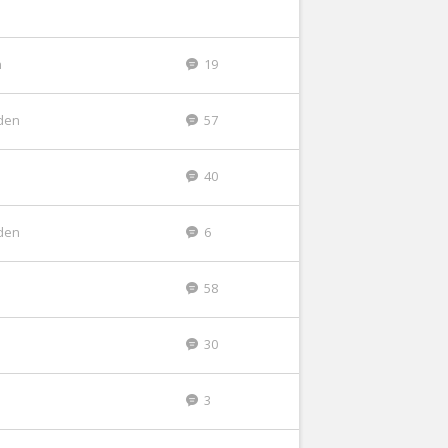
n
19
den
57
40
den
6
58
30
3