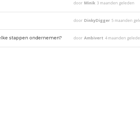
door
Minik
3 maanden geleden
door
DinkyDigger
5 maanden ge
welke stappen ondernemen?
door
Ambivert
4 maanden geled