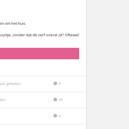
en om het huis.
urtje, zonder dat de verf overal zit? Oftewel:
jaar geleden
0
eden
35
4