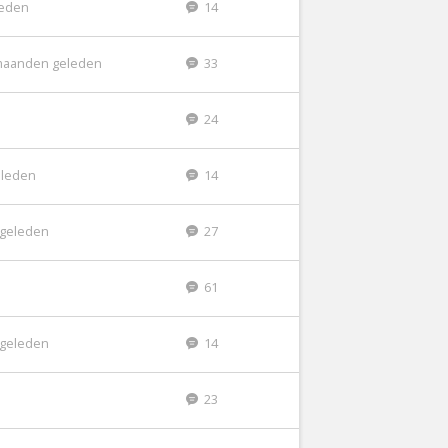
leden
14
maanden geleden
33
24
eleden
14
r geleden
27
61
r geleden
14
23