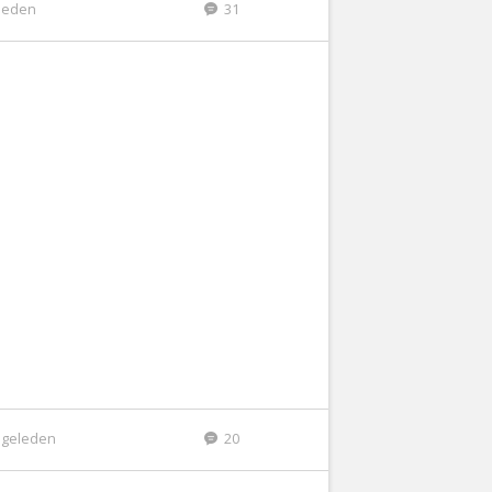
leden
31
 geleden
20