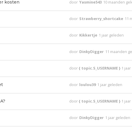
er kosten
door
Yasmine543
10 maanden ge
door
Strawberry_shortcake
11 
door
Kikkertje
1 jaar geleden
door
DinkyDigger
11 maanden g
door
{ topic.S_USERNAME }
1 jaa
et
door
loulou39
1 jaar geleden
EA?
door
{ topic.S_USERNAME }
1 jaa
door
DinkyDigger
1 jaar geleden