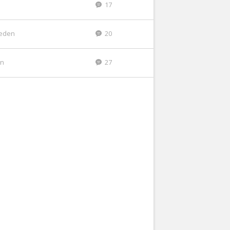
17
leden
20
en
27