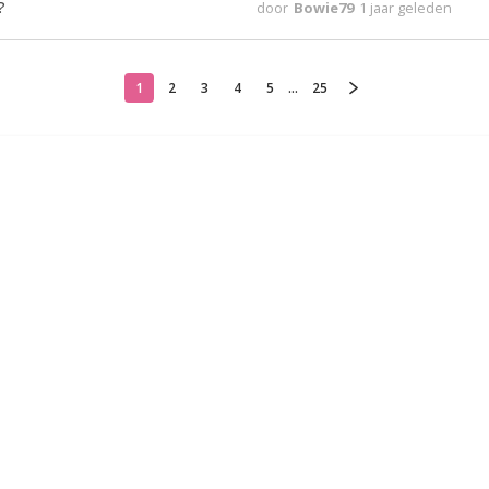
?
door
Bowie79
1 jaar geleden
1
2
3
4
5
...
25