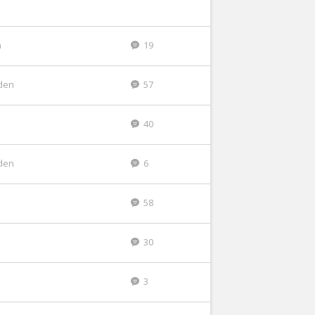
n
19
den
57
40
den
6
58
30
3