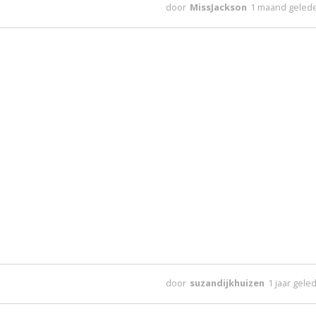
door
MissJackson
1 maand geled
door
suzandijkhuizen
1 jaar gele