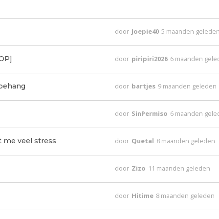
door
Joepie40
5 maanden gelede
 OP]
door
piripiri2026
6 maanden gele
l behang
door
bartjes
9 maanden geleden
door
SinPermiso
6 maanden gele
t me veel stress
door
Quetal
8 maanden geleden
door
Zizo
11 maanden geleden
door
Hitime
8 maanden geleden