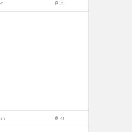
en
25
den
41