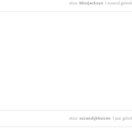
door
MissJackson
1 maand geled
door
suzandijkhuizen
1 jaar gele