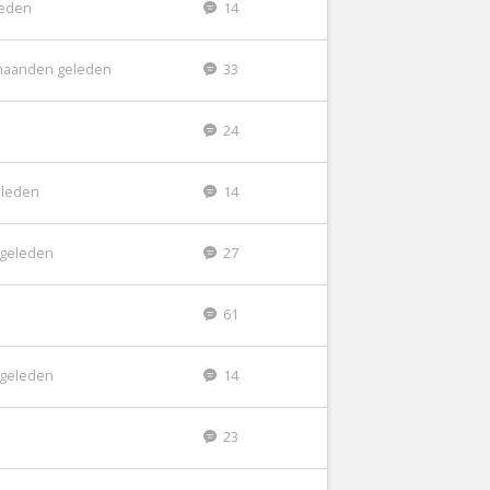
leden
14
maanden geleden
33
24
eleden
14
r geleden
27
61
r geleden
14
23