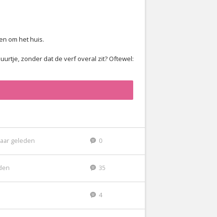
en om het huis.
urtje, zonder dat de verf overal zit? Oftewel:
jaar geleden
0
eden
35
4