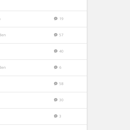
n
19
den
57
40
den
6
58
30
3