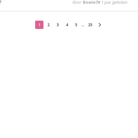
?
door
Bowie79
1 jaar geleden
1
2
3
4
5
...
25