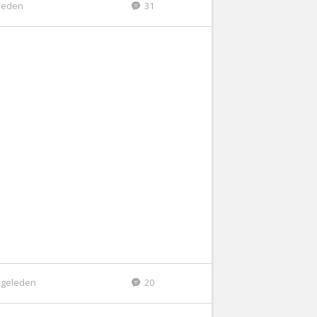
leden
31
 geleden
20