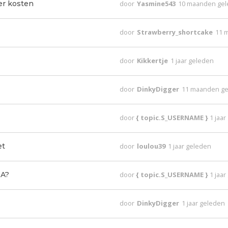
er kosten
door
Yasmine543
10 maanden ge
door
Strawberry_shortcake
11 
door
Kikkertje
1 jaar geleden
door
DinkyDigger
11 maanden g
door
{ topic.S_USERNAME }
1 jaa
et
door
loulou39
1 jaar geleden
EA?
door
{ topic.S_USERNAME }
1 jaa
door
DinkyDigger
1 jaar geleden