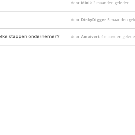
door
Minik
3 maanden geleden
door
DinkyDigger
5 maanden ge
welke stappen ondernemen?
door
Ambivert
4 maanden geled