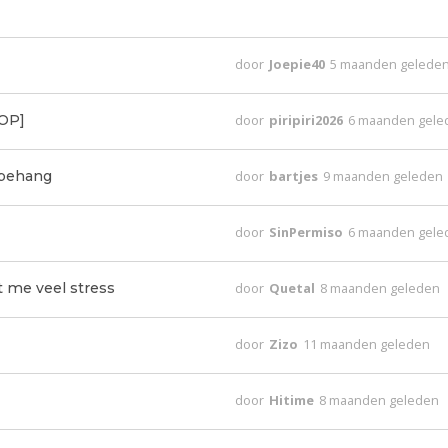
door
Joepie40
5 maanden gelede
 OP]
door
piripiri2026
6 maanden gele
l behang
door
bartjes
9 maanden geleden
door
SinPermiso
6 maanden gele
t me veel stress
door
Quetal
8 maanden geleden
door
Zizo
11 maanden geleden
door
Hitime
8 maanden geleden