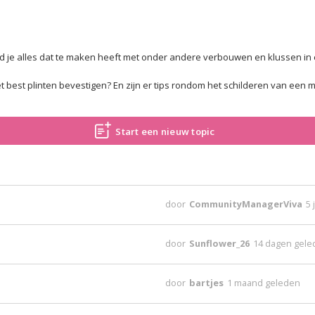
nd je alles dat te maken heeft met onder andere verbouwen en klussen in 
 best plinten bevestigen? En zijn er tips rondom het schilderen van een mu
Start een nieuw topic
door
CommunityManagerViva
5 
door
Sunflower_26
14 dagen gel
door
bartjes
1 maand geleden