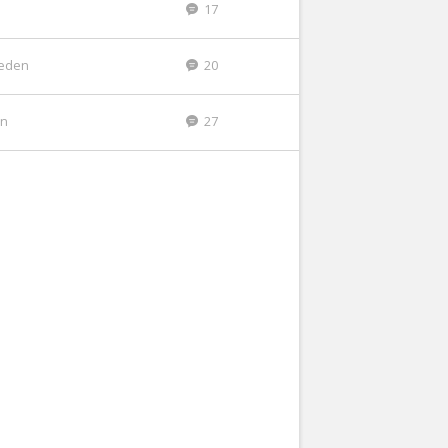
17
leden
20
en
27