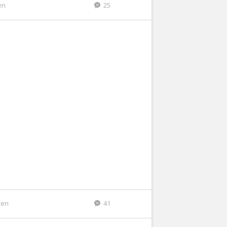
en
25
den
41