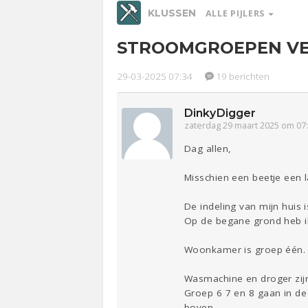
KLUSSEN
ALLE PIJLERS
STROOMGROEPEN VE
Relaties
Werk &
Ge
Studie
29-03-2025 07:34
19 berichten
Entertainment
Lijf & Lijn
DinkyDigger
zaterdag 29 maart 2025 om 07
Sport
Contact
Dag allen,
Misschien een beetje een l
De indeling van mijn huis is
Op de begane grond heb i
Woonkamer is groep één. Ex
Wasmachine en droger zijn 
Groep 6 7 en 8 gaan in de 
boven.