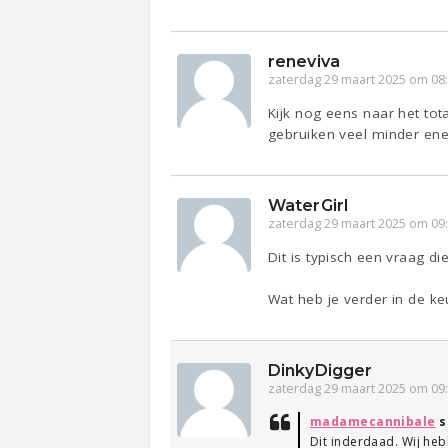
reneviva
zaterdag 29 maart 2025 om 08
Kijk nog eens naar het to
gebruiken veel minder ene
WaterGirl
zaterdag 29 maart 2025 om 09
Dit is typisch een vraag di
Wat heb je verder in de k
DinkyDigger
zaterdag 29 maart 2025 om 09
madamecannibale
s
Dit inderdaad. Wij he