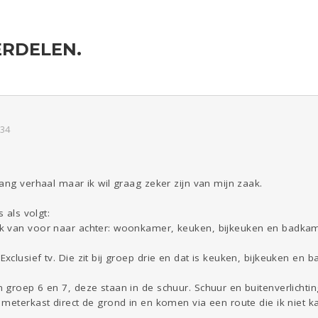
RDELEN.
ld & Recht
Reizen
Seks
Gezondheid
Coronavirus
Overig
COVID-19
Kinderen
Digi
Eten
Mode &
Zwanger
Psyche
Beauty
:34
Viva zoekt
Aangeboden
Gevraagd
Horen
Doen
Zien
ang verhaal maar ik wil graag zeker zijn van mijn zaak.
 als volgt:
k van voor naar achter: woonkamer, keuken, bijkeuken en badkam
clusief tv. Die zit bij groep drie en dat is keuken, bijkeuken en 
groep 6 en 7, deze staan in de schuur. Schuur en buitenverlichtin
meterkast direct de grond in en komen via een route die ik niet k