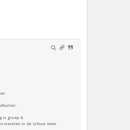
Actueel
Oekraïne
Thuis
Klussen
Lezen
er.
badkamer.
g is groep 8.
an traceren in de schuur weer