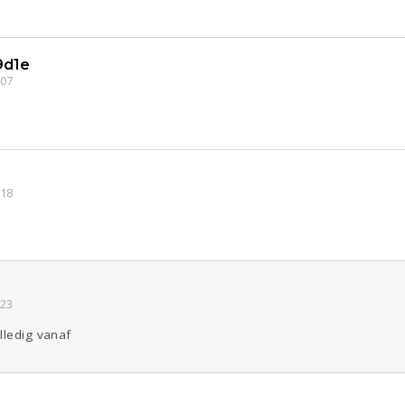
9d1e
:07
:18
:23
lledig vanaf