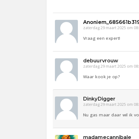
Anoniem_685661b31
zaterdag 29 maart 2025 om 08
Vraag een expert!
debuurvrouw
zaterdag 29 maart 2025 om 08
Waar kook je op?
DinkyDigger
zaterdag 29 maart 2025 om 08
Nu gas maar daar wil ik vo
madamecannibale