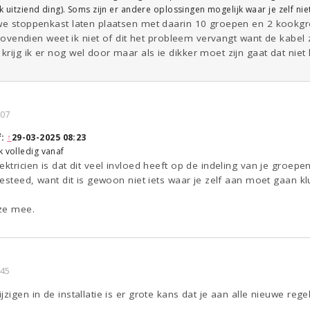
ijk uitziend ding). Soms zijn er andere oplossingen mogelijk waar je zelf ni
uwe stoppenkast laten plaatsen met daarin 10 groepen en 2 kookg
. Bovendien weet ik niet of dit het probleem vervangt want de kabel z
rijg ik er nog wel door maar als ie dikker moet zijn gaat dat niet 
:07
f:
↑
29-03-2025 08:23
k volledig vanaf
ktricien is dat dit veel invloed heeft op de indeling van je groepen
besteed, want dit is gewoon niet iets waar je zelf aan moet gaan kl
ze mee.
:45
jzigen in de installatie is er grote kans dat je aan alle nieuwe re