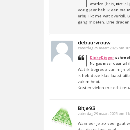
worden (klein, niet lel
Vorig jaar heb ik een nie
erbij lijkt me wat overkill
gang moeten. Drie draden k
debuurvrouw
zaterdag 29 maart 2025 om 10
DinkyDigger
schree
Nu gas maar daar wil i
Wat ik begreep van mijn ele
Ik heb deze klus laatst uit
zaken hebt.
Kosten vielen me echt reu
Bitje93
zaterdag 29 maart 2025 om 11
Wanneer je zo veel gaat wi
dat zijn er best veel.