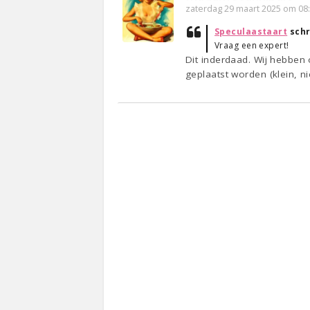
zaterdag 29 maart 2025 om 08
Speculaastaart
schr
Vraag een expert!
Dit inderdaad. Wij hebben
geplaatst worden (klein, ni