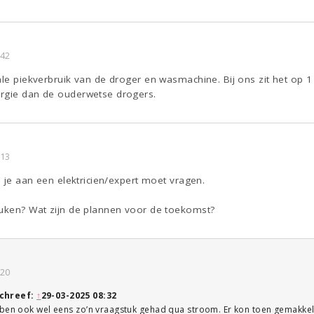
:42
tale piekverbruik van de droger en wasmachine. Bij ons zit het o
rgie dan de ouderwetse drogers.
:13
e je aan een elektricien/expert moet vragen.
euken? Wat zijn de plannen voor de toekomst?
:20
chreef:
↑
29-03-2025 08:32
bben ook wel eens zo’n vraagstuk gehad qua stroom. Er kon toen gemakkeli