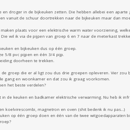
e en droger in de bijkeuken zetten. Die hebben allebei een aparte
en vanuit de schuur doortrekken naar de bijkeuken maar dan moet i
aken plaats voor een elektrische warm water voorziening, welke b
Die wil ik via de pijpen van groep 6 en 7 naar de meterkast trekke
keuken en bijkeuken dus op één groep.
ze 5/8 pvc pijpen en één 3/4 pijp.
leiding doorheen te trekken.
 de groep die er al ligt zou dus drie groepen opleveren. Vier zou
n de gang en woonkamer en dat zou ik graag voorkomen.
pen het beste verdelen?
t in de keuken en badkamer elektrische verwarming. Nu heb ik inf
en koelvirescombi, magnetron en oven (shit bedenk ik nu pas...)
euken op één groep doen en één van de twee witgoedapparaten bij
groep?