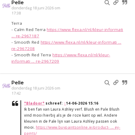
Pelle
donderdag 18 juni 2026 om
17:38
Terra
- Calm Red Terra
https://www.flexa.nl/nl/kleur-informati
... re-2967187
- Smooth Red
https://www.flexa.nl/nl/kleur-informati ...
re-2967208
- Smooth Red Terra
https://www.flexa.nl/nl/kleur-
informati ... re-2967209
Pelle
donderdag 18 juni 2026 om
17:42
*Bladoor*
schreef:
↑
14-06-2026 15:16
Ik ben fan van Laura Ashley verf. Blush en Pale Blush
vind mooi hierbij als je de roze kant op wil. Andere
kleuren in de Pale lijn van Laura Ashley passen ook
mooi.
https://www.buypaintsonline.ie/product- ... ey-
paints/