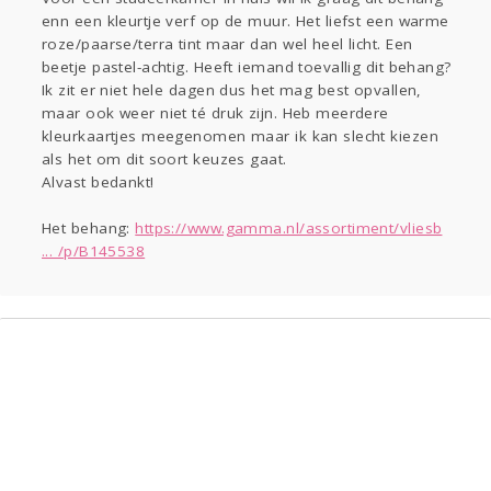
Sport
Contact
Viva zoekt
Aangeboden
enn een kleurtje verf op de muur. Het liefst een warme
Gevraagd
Horen
Doen
Zien
roze/paarse/terra tint maar dan wel heel licht. Een
beetje pastel-achtig. Heeft iemand toevallig dit behang?
Lezen
Ik zit er niet hele dagen dus het mag best opvallen,
maar ook weer niet té druk zijn. Heb meerdere
kleurkaartjes meegenomen maar ik kan slecht kiezen
als het om dit soort keuzes gaat.
Alvast bedankt!
Het behang:
https://www.gamma.nl/assortiment/vliesb
... /p/B145538