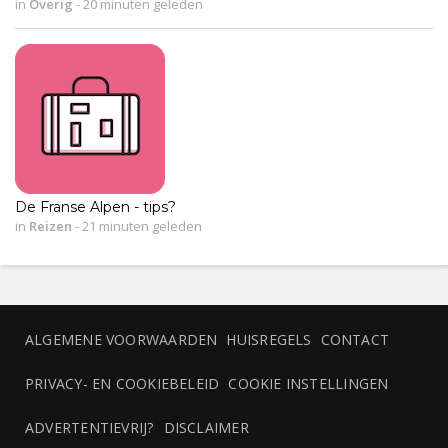
in
Overig
-
20 minuten geleden
De Franse Alpen - tips?
in
Reizen
-
21 minuten geleden
ALGEMENE VOORWAARDEN
HUISREGELS
CONTACT
PRIVACY- EN COOKIEBELEID
COOKIE INSTELLINGEN
ADVERTENTIEVRIJ?
DISCLAIMER