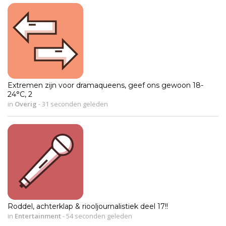
Extremen zijn voor dramaqueens, geef ons gewoon 18-
24°C, 2
in
Overig
-
31 seconden geleden
Roddel, achterklap & riooljournalistiek deel 17!!
in
Entertainment
-
54 seconden geleden