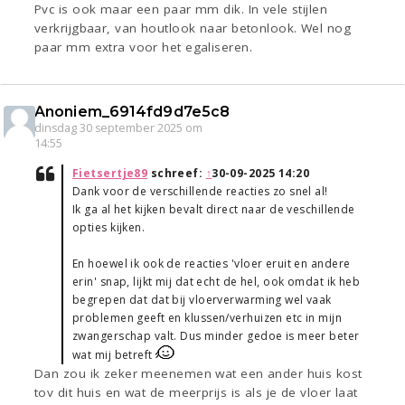
Pvc is ook maar een paar mm dik. In vele stijlen
verkrijgbaar, van houtlook naar betonlook. Wel nog
paar mm extra voor het egaliseren.
Anoniem_6914fd9d7e5c8
dinsdag 30 september 2025 om
14:55
Fietsertje89
schreef:
↑
30-09-2025 14:20
Dank voor de verschillende reacties zo snel al!
Ik ga al het kijken bevalt direct naar de veschillende
opties kijken.
En hoewel ik ook de reacties 'vloer eruit en andere
erin' snap, lijkt mij dat echt de hel, ook omdat ik heb
begrepen dat dat bij vloerverwarming wel vaak
problemen geeft en klussen/verhuizen etc in mijn
zwangerschap valt. Dus minder gedoe is meer beter
wat mij betreft
Dan zou ik zeker meenemen wat een ander huis kost
tov dit huis en wat de meerprijs is als je de vloer laat