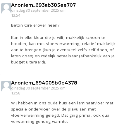
Anoniem_693ab385ee707
dinsdag 30 september 2025 om
13:54
Beton Ciré erover heen?
Kan in elke kleur die je wilt, makkelijk schoon te
houden, kan met vloerverwarming, relatief makkelijk
aan te brengen (kun je eventueel zelfs zelf doen, of
laten doen) en redelijk betaalbaar (afhankelijk van je
budget uiteraard).
Anoniem_694005b0e4378
dinsdag 30 september 2025 om
13:58
Wij hebben in ons oude huis een laminaatvloer met
speciale ondervloer over de plavuizen met
vloerverwarming gelegd. Dat ging prima, ook qua
verwarming genoeg warmte.