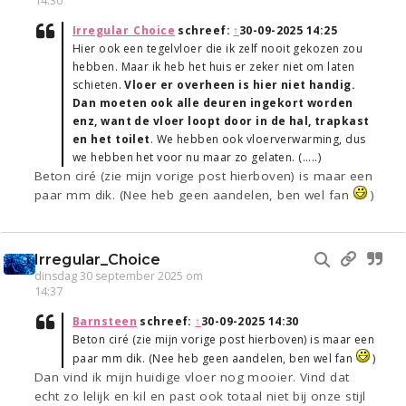
14:30
Irregular_Choice
schreef:
↑
30-09-2025 14:25
Hier ook een tegelvloer die ik zelf nooit gekozen zou
hebben. Maar ik heb het huis er zeker niet om laten
schieten.
Vloer er overheen is hier niet handig.
Dan moeten ook alle deuren ingekort worden
enz, want de vloer loopt door in de hal, trapkast
en het toilet
. We hebben ook vloerverwarming, dus
we hebben het voor nu maar zo gelaten. (.....)
Beton ciré (zie mijn vorige post hierboven) is maar een
paar mm dik. (Nee heb geen aandelen, ben wel fan
)
Irregular_Choice
dinsdag 30 september 2025 om
14:37
Barnsteen
schreef:
↑
30-09-2025 14:30
Beton ciré (zie mijn vorige post hierboven) is maar een
paar mm dik. (Nee heb geen aandelen, ben wel fan
)
Dan vind ik mijn huidige vloer nog mooier. Vind dat
echt zo lelijk en kil en past ook totaal niet bij onze stijl