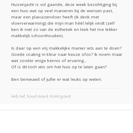
Sport
Contact
Viva zoekt
Aangeboden
Huizenjacht is vol gaande, deze week bezichtiging bij
een huis wat op veel manieren bij de wensen past,
Gevraagd
Horen
Doen
Zien
maar een plavuizenvloer heeft (ik denk met
Lezen
vloerverwarming) die mijn man héél lelijk vindt (zelf
ben ik niet zo van de esthetiek en leek het me lekker
makkelijk schoonhouden).
Is daar op een vrij makkelijke manier iets aan te doen?
Goede coating in kleur naar keuze ofzo? Ik noem maar
wat zonder enige kennis of ervaring...
Of is dit toch iets om het huis op te laten gaan?
Ben benieuwd of jullie er wat leuks op weten.
Heb lief, houd moed. Komt goed.