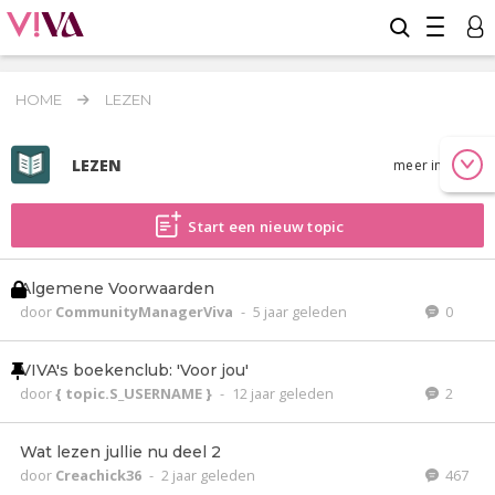
HOME
LEZEN
LEZEN
meer info
Start een nieuw topic
Algemene Voorwaarden
door
CommunityManagerViva
-
5 jaar geleden
0
VIVA's boekenclub: 'Voor jou'
door
{ topic.S_USERNAME }
-
12 jaar geleden
2
Wat lezen jullie nu deel 2
door
Creachick36
-
2 jaar geleden
467