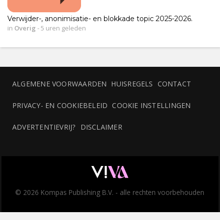
Verwijder-, anonimisatie- en blokkade topic 2025-2026.
in
Overig
-
5 uren geleden
ALGEMENE VOORWAARDEN
HUISREGELS
CONTACT
PRIVACY- EN COOKIEBELEID
COOKIE INSTELLINGEN
ADVERTENTIEVRIJ?
DISCLAIMER
© 2026 Kompas Publishing B.V. - alle rechten voorbehouden