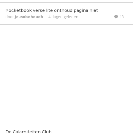
Pocketbook verse lite onthoud pagina niet
door
Jeusnbdhdudh
-
4 dagen geleden
13
De Calamiteiten Club