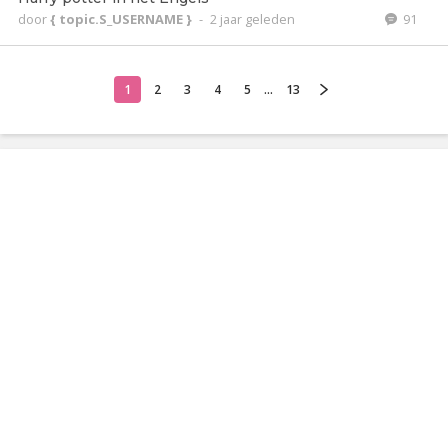
door
{ topic.S_USERNAME }
-
2 jaar geleden
91
1
2
3
4
5
...
13