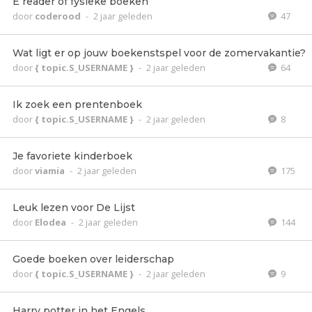
E reader of fysieke boeken
door
coderood
-
2 jaar geleden
47
Wat ligt er op jouw boekenstspel voor de zomervakantie?
door
{ topic.S_USERNAME }
-
2 jaar geleden
64
Ik zoek een prentenboek
door
{ topic.S_USERNAME }
-
2 jaar geleden
8
Je favoriete kinderboek
door
viamia
-
2 jaar geleden
175
Leuk lezen voor De Lijst
door
Elodea
-
2 jaar geleden
144
Goede boeken over leiderschap
door
{ topic.S_USERNAME }
-
2 jaar geleden
9
Harry potter in het Engels