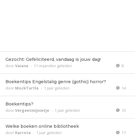
Gezocht: Gefeliciteerd, vandaag is jouw dag!
door
Vaiana
-
11 maanden geleden
8
Boekentips Engelstalig genre (gothic) horror?
door
MockTurtle
-
1 jaar geleden
14
Boekentips?
door
Vergeetmijnietje
-
1 jaar geleden
10
Welke boeken online bibliotheek
door
Karrota
-
1 jaar geleden
17