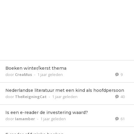
Boeken winter/kerst thema
door
CreaMus
-
1 jaar geleden
9
Nederlandse literatuur met een kind als hoofdpersoon
door
TheReigningCat
-
1 jaar geleden
40
Is een e-reader de investering waard?
door
Iamamber
-
1 jaar geleden
61