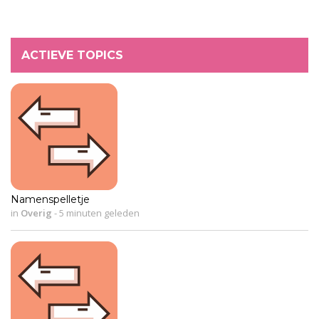
ACTIEVE TOPICS
Namenspelletje
in
Overig
-
5 minuten geleden