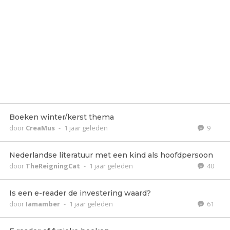
Boeken winter/kerst thema
door
CreaMus
-
1 jaar geleden
9
Nederlandse literatuur met een kind als hoofdpersoon
door
TheReigningCat
-
1 jaar geleden
40
Is een e-reader de investering waard?
door
Iamamber
-
1 jaar geleden
61