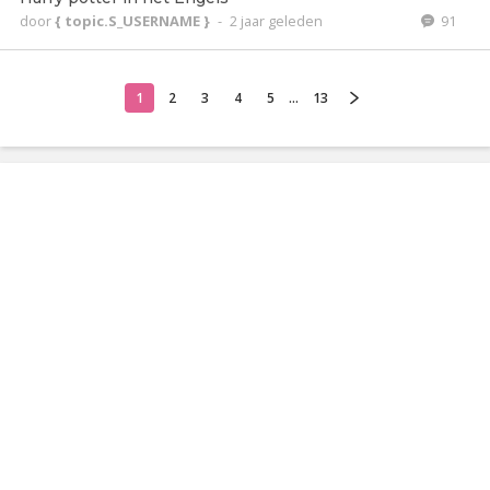
door
{ topic.S_USERNAME }
-
2 jaar geleden
91
1
2
3
4
5
...
13