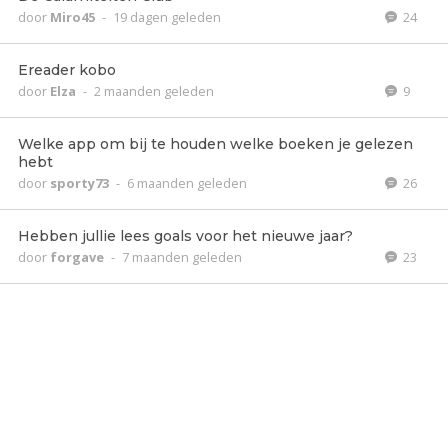
door
Miro45
-
19 dagen geleden
24
Ereader kobo
door
Elza
-
2 maanden geleden
9
Welke app om bij te houden welke boeken je gelezen
hebt
door
sporty73
-
6 maanden geleden
26
Hebben jullie lees goals voor het nieuwe jaar?
door
forgave
-
7 maanden geleden
23