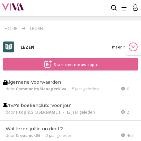
HOME
LEZEN
LEZEN
meer info
Start een nieuw topic
Algemene Voorwaarden
door
CommunityManagerViva
-
5 jaar geleden
0
VIVA's boekenclub: 'Voor jou'
door
{ topic.S_USERNAME }
-
12 jaar geleden
2
Wat lezen jullie nu deel 2
door
Creachick36
-
2 jaar geleden
467