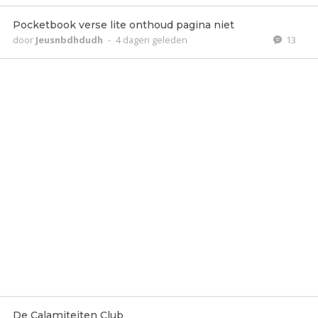
Pocketbook verse lite onthoud pagina niet
door
Jeusnbdhdudh
-
4 dagen geleden
13
De Calamiteiten Club