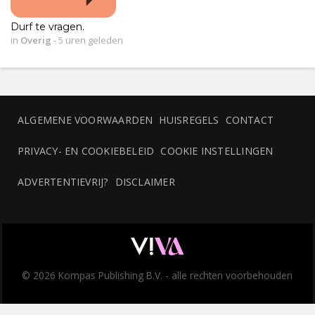
Durf te vragen.
in
Overig
-
5 uren geleden
ALGEMENE VOORWAARDEN
HUISREGELS
CONTACT
PRIVACY- EN COOKIEBELEID
COOKIE INSTELLINGEN
ADVERTENTIEVRIJ?
DISCLAIMER
© 2026 Kompas Publishing B.V. - alle rechten voorbehouden