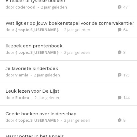
E reader of fysieke boeken
door
coderood
-
2 jaar geleden
47
Wat ligt er op jouw boekenstspel voor de zomervakantie?
door
{ topic.S_USERNAME }
-
2 jaar geleden
64
Ik zoek een prentenboek
door
{ topic.S_USERNAME }
-
2 jaar geleden
8
Je favoriete kinderboek
door
viamia
-
2 jaar geleden
175
Leuk lezen voor De Lijst
door
Elodea
-
2 jaar geleden
144
Goede boeken over leiderschap
door
{ topic.S_USERNAME }
-
2 jaar geleden
9
Harry potter in het Engels