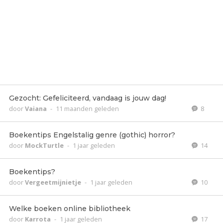
Gezocht: Gefeliciteerd, vandaag is jouw dag!
door
Vaiana
-
11 maanden geleden
8
Boekentips Engelstalig genre (gothic) horror?
door
MockTurtle
-
1 jaar geleden
14
Boekentips?
door
Vergeetmijnietje
-
1 jaar geleden
10
Welke boeken online bibliotheek
door
Karrota
-
1 jaar geleden
17