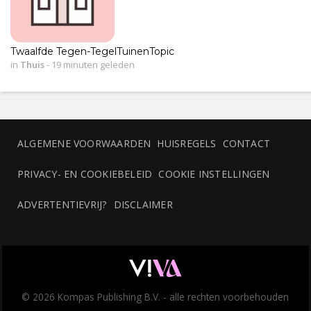
Twaalfde Tegen-TegelTuinenTopic
in
Thuis
-
19 minuten geleden
ALGEMENE VOORWAARDEN
HUISREGELS
CONTACT
PRIVACY- EN COOKIEBELEID
COOKIE INSTELLINGEN
ADVERTENTIEVRIJ?
DISCLAIMER
© 2026 Kompas Publishing B.V. - alle rechten voorbehouden