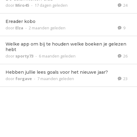
door
Miro45
-
17 dagen geleden
24
Ereader kobo
door
Elza
-
2 maanden geleden
9
Welke app om bij te houden welke boeken je gelezen
hebt
door
sporty73
-
6 maanden geleden
26
Hebben jullie lees goals voor het nieuwe jaar?
door
forgave
-
7 maanden geleden
23