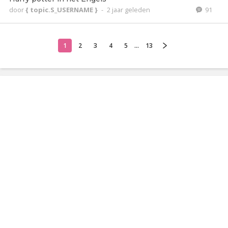
door
{ topic.S_USERNAME }
-
2 jaar geleden
91
1
2
3
4
5
...
13