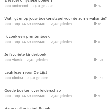
E reader of fysieke boeken
door
coderood
-
2 jaar geleden
47
Wat ligt er op jouw boekenstspel voor de zomervakantie?
door
{ topic.S_USERNAME }
-
2 jaar geleden
64
Ik zoek een prentenboek
door
{ topic.S_USERNAME }
-
2 jaar geleden
8
Je favoriete kinderboek
door
viamia
-
2 jaar geleden
175
Leuk lezen voor De Lijst
door
Elodea
-
2 jaar geleden
144
Goede boeken over leiderschap
door
{ topic.S_USERNAME }
-
2 jaar geleden
9
Harry potter in het Engels