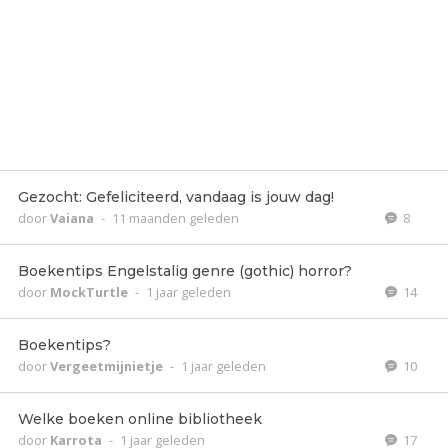
Gezocht: Gefeliciteerd, vandaag is jouw dag!
door
Vaiana
-
11 maanden geleden
8
Boekentips Engelstalig genre (gothic) horror?
door
MockTurtle
-
1 jaar geleden
14
Boekentips?
door
Vergeetmijnietje
-
1 jaar geleden
10
Welke boeken online bibliotheek
door
Karrota
-
1 jaar geleden
17