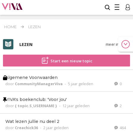
HOME
LEZEN
LEZEN
meer info
Start een nieuw topic
Algemene Voorwaarden
door
CommunityManagerViva
-
5 jaar geleden
0
VIVA's boekenclub: 'Voor jou'
door
{ topic.S_USERNAME }
-
12 jaar geleden
2
Wat lezen jullie nu deel 2
door
Creachick36
-
2 jaar geleden
464