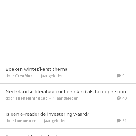
Boeken winter/kerst thema
door
CreaMus
-
1 jaar geleden
9
Nederlandse literatuur met een kind als hoofdpersoon
door
TheReigningCat
-
1 jaar geleden
40
Is een e-reader de investering waard?
door
Iamamber
-
1 jaar geleden
61