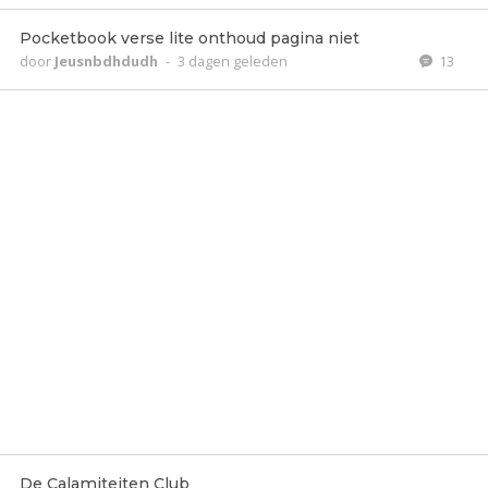
Pocketbook verse lite onthoud pagina niet
door
Jeusnbdhdudh
-
3 dagen geleden
13
De Calamiteiten Club