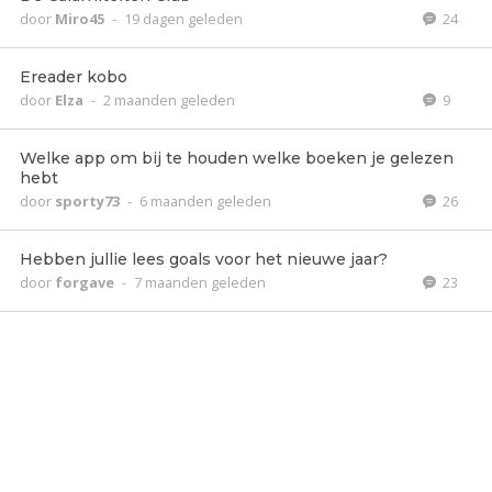
door
Miro45
-
19 dagen geleden
24
Ereader kobo
door
Elza
-
2 maanden geleden
9
Welke app om bij te houden welke boeken je gelezen
hebt
door
sporty73
-
6 maanden geleden
26
Hebben jullie lees goals voor het nieuwe jaar?
door
forgave
-
7 maanden geleden
23