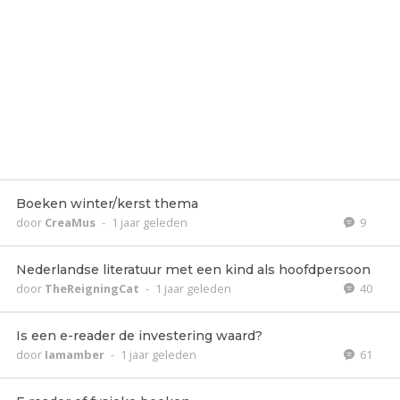
Boeken winter/kerst thema
door
CreaMus
-
1 jaar geleden
9
Nederlandse literatuur met een kind als hoofdpersoon
door
TheReigningCat
-
1 jaar geleden
40
Is een e-reader de investering waard?
door
Iamamber
-
1 jaar geleden
61