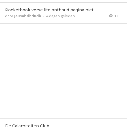
Pocketbook verse lite onthoud pagina niet
door
Jeusnbdhdudh
-
4 dagen geleden
13
De Calamiteiten Club