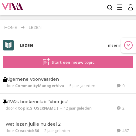
HOME
LEZEN
LEZEN
meer info
Start een nieuw topic
Algemene Voorwaarden
door
CommunityManagerViva
-
5 jaar geleden
0
VIVA's boekenclub: 'Voor jou'
door
{ topic.S_USERNAME }
-
12 jaar geleden
2
Wat lezen jullie nu deel 2
door
Creachick36
-
2 jaar geleden
467