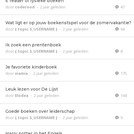
E reader of fysieke boeken
door
coderood
-
2 jaar geleden
47
Wat ligt er op jouw boekenstspel voor de zomervakantie?
door
{ topic.S_USERNAME }
-
2 jaar geleden
64
Ik zoek een prentenboek
door
{ topic.S_USERNAME }
-
2 jaar geleden
8
Je favoriete kinderboek
door
viamia
-
2 jaar geleden
175
Leuk lezen voor De Lijst
door
Elodea
-
2 jaar geleden
144
Goede boeken over leiderschap
door
{ topic.S_USERNAME }
-
2 jaar geleden
9
Harry potter in het Engels