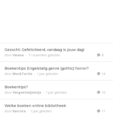
Gezocht: Gefeliciteerd, vandaag is jouw dag!
door
Vaiana
-
11 maanden geleden
8
Boekentips Engelstalig genre (gothic) horror?
door
MockTurtle
-
1 jaar geleden
14
Boekentips?
door
Vergeetmijnietje
-
1 jaar geleden
10
Welke boeken online bibliotheek
door
Karrota
-
1 jaar geleden
17