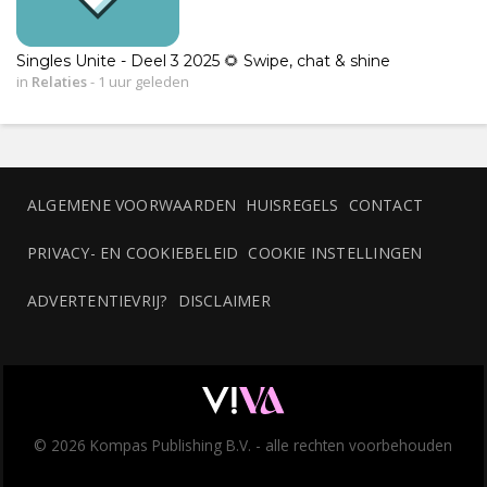
Singles Unite - Deel 3 2025 🌻 Swipe, chat & shine
in
Relaties
-
1 uur geleden
ALGEMENE VOORWAARDEN
HUISREGELS
CONTACT
PRIVACY- EN COOKIEBELEID
COOKIE INSTELLINGEN
ADVERTENTIEVRIJ?
DISCLAIMER
© 2026 Kompas Publishing B.V. - alle rechten voorbehouden