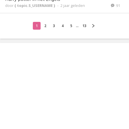
door
{ topic.S_USERNAME }
-
2 jaar geleden
91
1
2
3
4
5
...
13