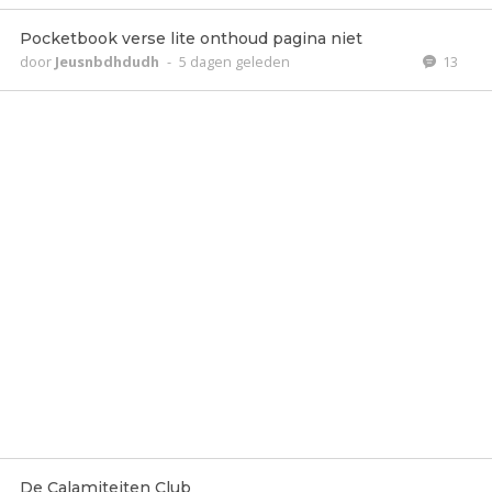
Pocketbook verse lite onthoud pagina niet
door
Jeusnbdhdudh
-
5 dagen geleden
13
De Calamiteiten Club