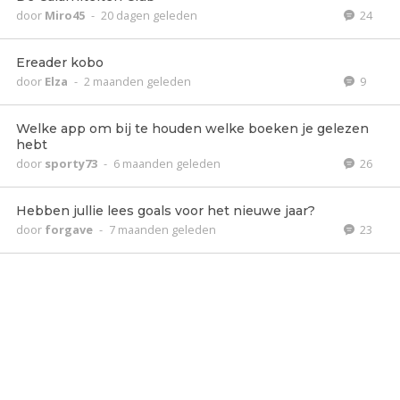
door
Miro45
-
20 dagen geleden
24
Ereader kobo
door
Elza
-
2 maanden geleden
9
Welke app om bij te houden welke boeken je gelezen
hebt
door
sporty73
-
6 maanden geleden
26
Hebben jullie lees goals voor het nieuwe jaar?
door
forgave
-
7 maanden geleden
23