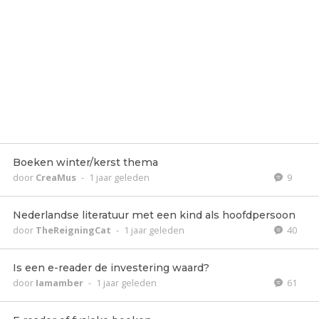
Boeken winter/kerst thema
door
CreaMus
-
1 jaar geleden
9
Nederlandse literatuur met een kind als hoofdpersoon
door
TheReigningCat
-
1 jaar geleden
40
Is een e-reader de investering waard?
door
Iamamber
-
1 jaar geleden
61