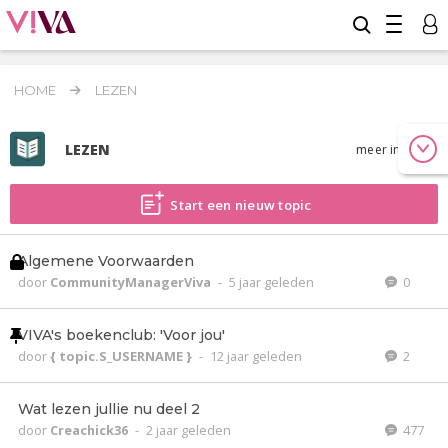
HOME
LEZEN
LEZEN
meer info
Start een nieuw topic
Algemene Voorwaarden
door
CommunityManagerViva
-
5 jaar geleden
0
VIVA's boekenclub: 'Voor jou'
door
{ topic.S_USERNAME }
-
12 jaar geleden
2
Wat lezen jullie nu deel 2
door
Creachick36
-
2 jaar geleden
477