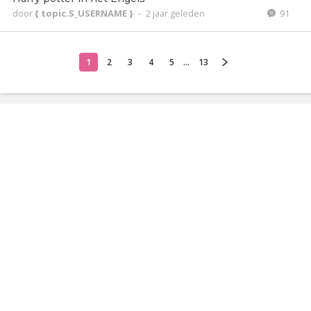
door
{ topic.S_USERNAME }
-
2 jaar geleden
91
1
2
3
4
5
...
13