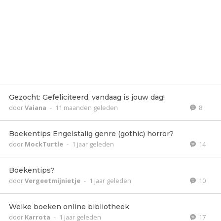
Gezocht: Gefeliciteerd, vandaag is jouw dag!
door
Vaiana
-
11 maanden geleden
8
Boekentips Engelstalig genre (gothic) horror?
door
MockTurtle
-
1 jaar geleden
14
Boekentips?
door
Vergeetmijnietje
-
1 jaar geleden
10
Welke boeken online bibliotheek
door
Karrota
-
1 jaar geleden
17