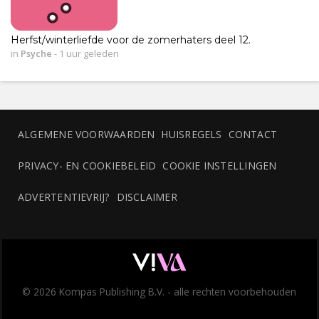
Herfst/winterliefde voor de zomerhaters deel 12.
in
Psyche
-
1 uur geleden
ALGEMENE VOORWAARDEN
HUISREGELS
CONTACT
PRIVACY- EN COOKIEBELEID
COOKIE INSTELLINGEN
ADVERTENTIEVRIJ?
DISCLAIMER
© 2026 Kompas Publishing B.V. - alle rechten voorbehouden