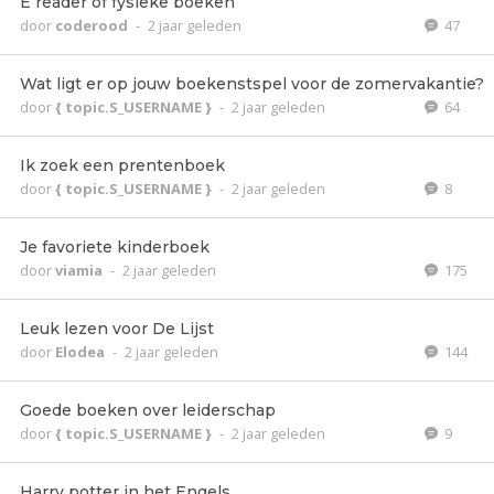
E reader of fysieke boeken
door
coderood
-
2 jaar geleden
47
Wat ligt er op jouw boekenstspel voor de zomervakantie?
door
{ topic.S_USERNAME }
-
2 jaar geleden
64
Ik zoek een prentenboek
door
{ topic.S_USERNAME }
-
2 jaar geleden
8
Je favoriete kinderboek
door
viamia
-
2 jaar geleden
175
Leuk lezen voor De Lijst
door
Elodea
-
2 jaar geleden
144
Goede boeken over leiderschap
door
{ topic.S_USERNAME }
-
2 jaar geleden
9
Harry potter in het Engels