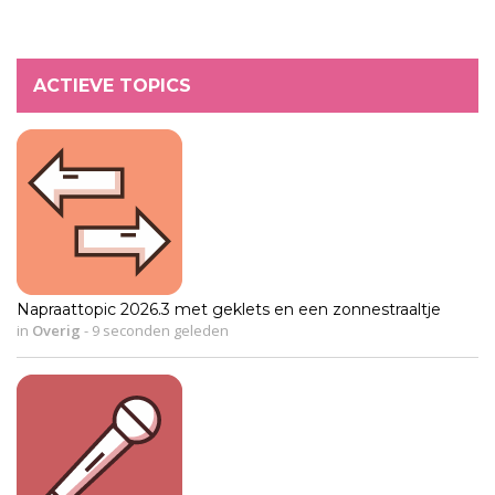
ACTIEVE TOPICS
Napraattopic 2026.3 met geklets en een zonnestraaltje
in
Overig
-
9 seconden geleden