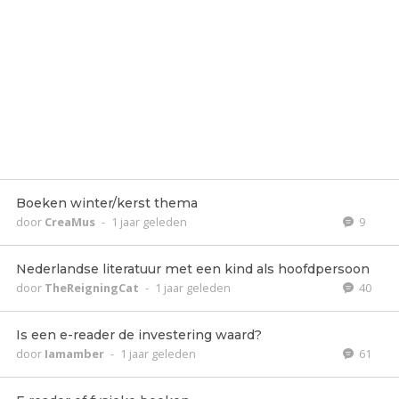
Boeken winter/kerst thema
door
CreaMus
-
1 jaar geleden
9
Nederlandse literatuur met een kind als hoofdpersoon
door
TheReigningCat
-
1 jaar geleden
40
Is een e-reader de investering waard?
door
Iamamber
-
1 jaar geleden
61