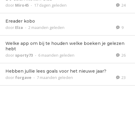
door
Miro45
-
17 dagen geleden
24
Ereader kobo
door
Elza
-
2 maanden geleden
9
Welke app om bij te houden welke boeken je gelezen
hebt
door
sporty73
-
6 maanden geleden
26
Hebben jullie lees goals voor het nieuwe jaar?
door
forgave
-
7 maanden geleden
23