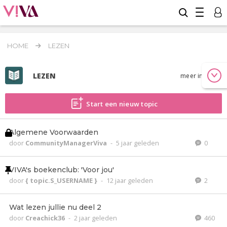
HOME
LEZEN
LEZEN
meer info
Start een nieuw topic
Algemene Voorwaarden
door
CommunityManagerViva
-
5 jaar geleden
0
VIVA's boekenclub: 'Voor jou'
door
{ topic.S_USERNAME }
-
12 jaar geleden
2
Wat lezen jullie nu deel 2
door
Creachick36
-
2 jaar geleden
460