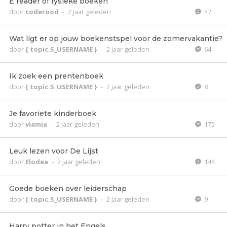
E reader of fysieke boeken
door
coderood
-
2 jaar geleden
47
Wat ligt er op jouw boekenstspel voor de zomervakantie?
door
{ topic.S_USERNAME }
-
2 jaar geleden
64
Ik zoek een prentenboek
door
{ topic.S_USERNAME }
-
2 jaar geleden
8
Je favoriete kinderboek
door
viamia
-
2 jaar geleden
175
Leuk lezen voor De Lijst
door
Elodea
-
2 jaar geleden
144
Goede boeken over leiderschap
door
{ topic.S_USERNAME }
-
2 jaar geleden
9
Harry potter in het Engels