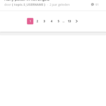
door
{ topic.S_USERNAME }
-
2 jaar geleden
91
1
2
3
4
5
...
13