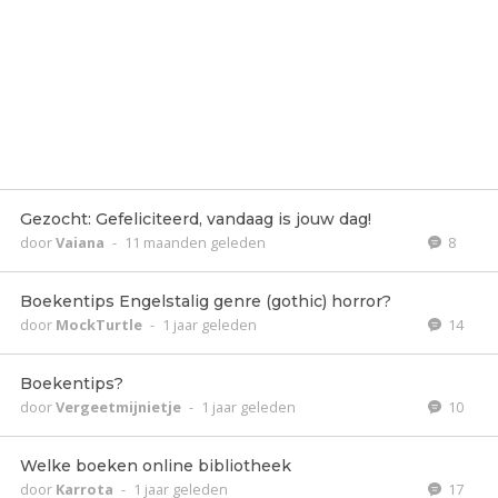
Gezocht: Gefeliciteerd, vandaag is jouw dag!
door
Vaiana
-
11 maanden geleden
8
Boekentips Engelstalig genre (gothic) horror?
door
MockTurtle
-
1 jaar geleden
14
Boekentips?
door
Vergeetmijnietje
-
1 jaar geleden
10
Welke boeken online bibliotheek
door
Karrota
-
1 jaar geleden
17