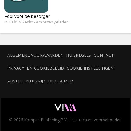
Fooi voor de bezorger
in
Geld & Recht
-
9 minuten geleden
ALGEMENE VOORWAARDEN
HUISREGELS
CONTACT
PRIVACY- EN COOKIEBELEID
COOKIE INSTELLINGEN
ADVERTENTIEVRIJ?
DISCLAIMER
© 2026 Kompas Publishing B.V. - alle rechten voorbehouden