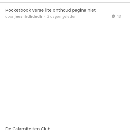
Pocketbook verse lite onthoud pagina niet
door
Jeusnbdhdudh
-
2 dagen geleden
13
De Calamiteiten Club