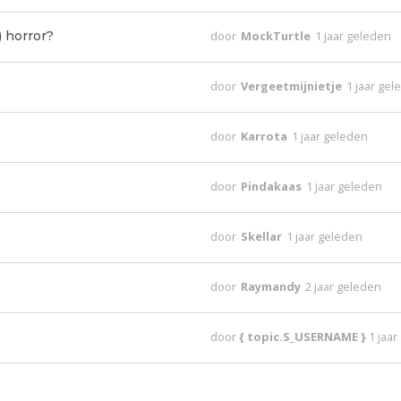
) horror?
door
MockTurtle
1 jaar geleden
door
Vergeetmijnietje
1 jaar ge
door
Karrota
1 jaar geleden
door
Pindakaas
1 jaar geleden
door
Skellar
1 jaar geleden
door
Raymandy
2 jaar geleden
door
{ topic.S_USERNAME }
1 jaa