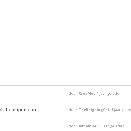
door
CreaMus
1 jaar geleden
 als hoofdpersoon
door
TheReigningCat
1 jaar gele
?
door
Iamamber
1 jaar geleden