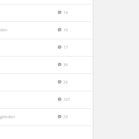
14
leden
10
17
36
26
107
r geleden
29