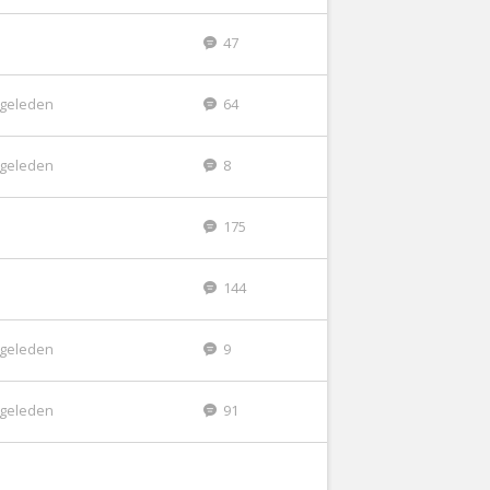
47
r geleden
64
r geleden
8
175
144
r geleden
9
r geleden
91