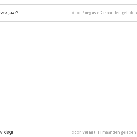
uwe jaar?
door
forgave
7 maanden gelede
w dag!
door
Vaiana
11 maanden geleden