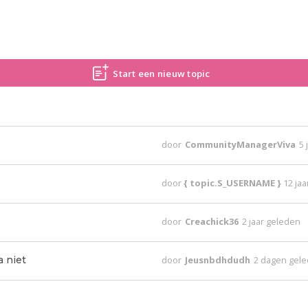
Start een nieuw topic
door
CommunityManagerViva
5 
door
{ topic.S_USERNAME }
12 ja
door
Creachick36
2 jaar geleden
 niet
door
Jeusnbdhdudh
2 dagen gel