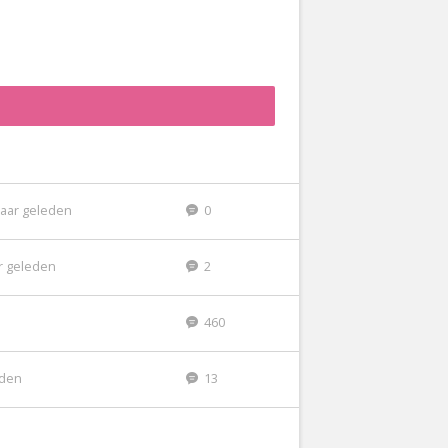
jaar geleden
0
ar geleden
2
460
eden
13