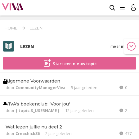
HOME
LEZEN
LEZEN
meer info
Start een nieuw topic
Algemene Voorwaarden
door
CommunityManagerViva
-
5 jaar geleden
0
VIVA's boekenclub: 'Voor jou'
door
{ topic.S_USERNAME }
-
12 jaar geleden
2
Wat lezen jullie nu deel 2
door
Creachick36
-
2 jaar geleden
477