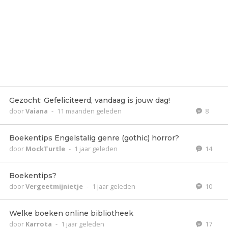
Gezocht: Gefeliciteerd, vandaag is jouw dag!
door
Vaiana
-
11 maanden geleden
8
Boekentips Engelstalig genre (gothic) horror?
door
MockTurtle
-
1 jaar geleden
14
Boekentips?
door
Vergeetmijnietje
-
1 jaar geleden
10
Welke boeken online bibliotheek
door
Karrota
-
1 jaar geleden
17