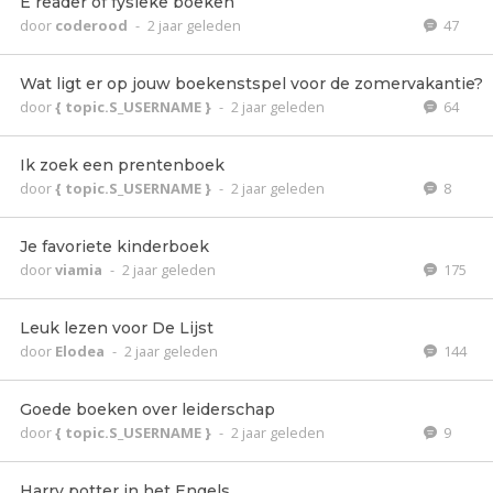
E reader of fysieke boeken
door
coderood
-
2 jaar geleden
47
Wat ligt er op jouw boekenstspel voor de zomervakantie?
door
{ topic.S_USERNAME }
-
2 jaar geleden
64
Ik zoek een prentenboek
door
{ topic.S_USERNAME }
-
2 jaar geleden
8
Je favoriete kinderboek
door
viamia
-
2 jaar geleden
175
Leuk lezen voor De Lijst
door
Elodea
-
2 jaar geleden
144
Goede boeken over leiderschap
door
{ topic.S_USERNAME }
-
2 jaar geleden
9
Harry potter in het Engels