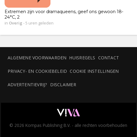
Extremen zijn voor dramaqueens, geef ons gewoon 18-
24°C, 2
in
Overig
-
5 uren geleden
ALGEMENE VOORWAARDEN
HUISREGELS
CONTACT
PRIVACY- EN COOKIEBELEID
COOKIE INSTELLINGEN
ADVERTENTIEVRIJ?
DISCLAIMER
© 2026 Kompas Publishing B.V. - alle rechten voorbehouden