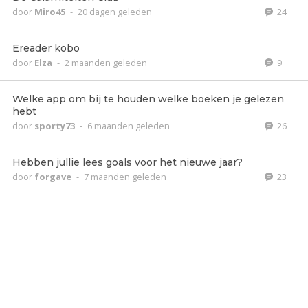
door
Miro45
-
20 dagen geleden
24
Ereader kobo
door
Elza
-
2 maanden geleden
9
Welke app om bij te houden welke boeken je gelezen
hebt
door
sporty73
-
6 maanden geleden
26
Hebben jullie lees goals voor het nieuwe jaar?
door
forgave
-
7 maanden geleden
23