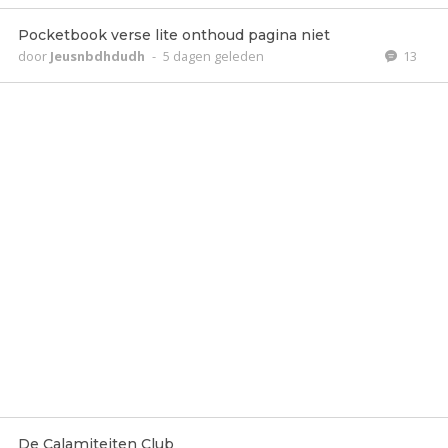
Pocketbook verse lite onthoud pagina niet
door
Jeusnbdhdudh
-
5 dagen geleden
13
De Calamiteiten Club