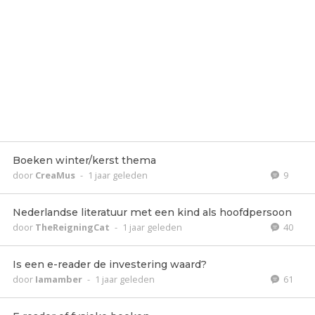
Boeken winter/kerst thema
door
CreaMus
-
1 jaar geleden
9
Nederlandse literatuur met een kind als hoofdpersoon
door
TheReigningCat
-
1 jaar geleden
40
Is een e-reader de investering waard?
door
Iamamber
-
1 jaar geleden
61