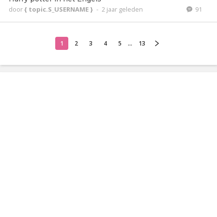
door
{ topic.S_USERNAME }
-
2 jaar geleden
91
1
2
3
4
5
...
13