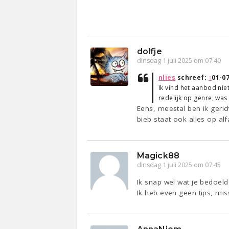
dolfje
dinsdag 1 juli 2025 om 07:40
nlies
schreef:
↑
01-07
Ik vind het aanbod nie
redelijk op genre, was
Eens, meestal ben ik geric
bieb staat ook alles op al
Magick88
dinsdag 1 juli 2025 om 07:45
Ik snap wel wat je bedoeld
Ik heb even geen tips, mis