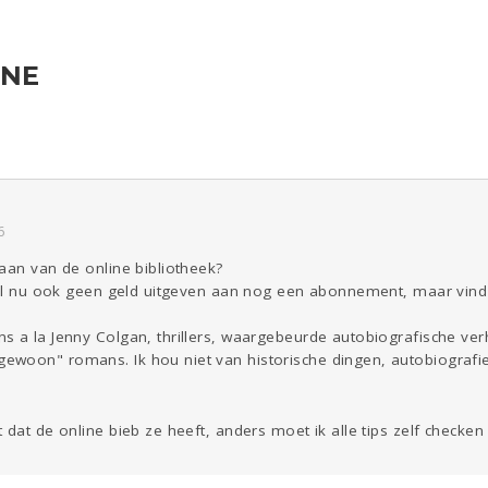
INE
ld & Recht
Reizen
Seks
Gezondheid
Coronavirus
Overig
COVID-19
Kinderen
Digi
Eten
Mode &
Zwanger
Psyche
Beauty
Viva zoekt
Aangeboden
Gevraagd
Horen
Doen
Zien
6
aan van de online bibliotheek?
 wil nu ook geen geld uitgeven aan nog een abonnement, maar vind
 a la Jenny Colgan, thrillers, waargebeurde autobiografische ver
ewoon" romans. Ik hou niet van historische dingen, autobiograf
 dat de online bieb ze heeft, anders moet ik alle tips zelf checke