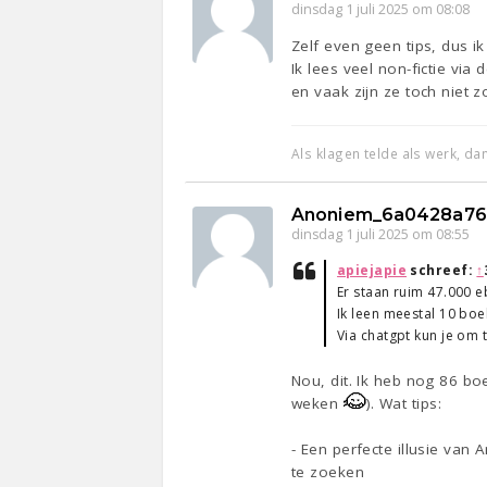
dinsdag 1 juli 2025 om 08:08
Zelf even geen tips, dus i
Ik lees veel non-fictie via
en vaak zijn ze toch niet z
Als klagen telde als werk, d
Anoniem_6a0428a76
dinsdag 1 juli 2025 om 08:55
apiejapie
schreef:
↑
Er staan ruim 47.000 e
Ik leen meestal 10 boe
Via chatgpt kun je om t
Nou, dit. Ik heb nog 86 bo
weken
). Wat tips:
- Een perfecte illusie van
te zoeken