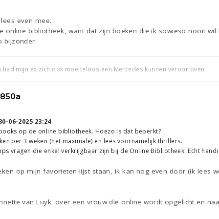
k lees even mee.
 de online bibliotheek, want dat zijn boeken die ik sowieso nooit wi
o bijzonder.
an had mijn ex zich ook moeiteloos een Mercedes kunnen veroorloven.
850a
30-06-2025 23:24
books op de online bibliotheek. Hoezo is dat beperkt?
ken per 3 weken (het maximale) en lees voornamelijk thrillers.
ips vragen die enkel verkrijgbaar zijn bij de Online Bibliotheek. Echt handi
eken op mijn favorieten-lijst staan, ik kan nog even door (ik lees
 Annette van Luyk: over een vrouw die online wordt opgelicht en n