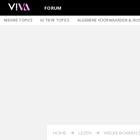
FORUM
NIEUWE TOPICS
ACTIEVE TOPICS
ALGEMENE VOORWAARDEN & HUI
HOME
LEZEN
WELKE BOEKEN O