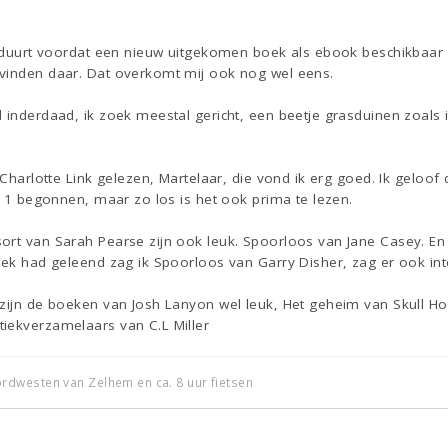
n duurt voordat een nieuw uitgekomen boek als ebook beschikbaar is
vinden daar. Dat overkomt mij ook nog wel eens.
 inderdaad, ik zoek meestal gericht, een beetje grasduinen zoals 
 Charlotte Link gelezen, Martelaar, die vond ik erg goed. Ik geloof d
el 1 begonnen, maar zo los is het ook prima te lezen.
rt van Sarah Pearse zijn ook leuk. Spoorloos van Jane Casey. En t
eek had geleend zag ik Spoorloos van Garry Disher, zag er ook inte
 zijn de boeken van Josh Lanyon wel leuk, Het geheim van Skull 
iekverzamelaars van C.L Miller
dwesten van Zelhem en ca. 8 uur fietsen