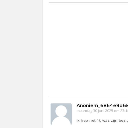
Anoniem_6864e9b65
maandag 30 juni 2025 om 23:1
Ik heb net 'Ik was zijn be