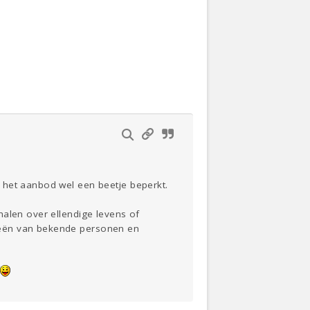
Actueel
Oekraïne
Thuis
Klussen
Lezen
 het aanbod wel een beetje beperkt.
halen over ellendige levens of
ieën van bekende personen en
n