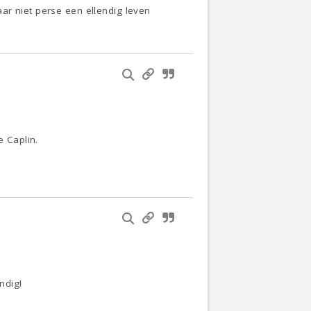
ar niet perse een ellendig leven
.
e Caplin.
ndig!