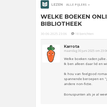
LEZEN
ALLE PIJLERS
WELKE BOEKEN ONL
Relaties
Werk &
Ge
BIBLIOTHEEK
Studie
Entertainment
Lijf & Lijn
30-06-2025 23:06
18 berichten
Sport
Contact
Karrota
maandag 30 juni 2025 om 23:0
Welke boeken raden jullie 
Ik ben alleen daar lid en
Ik hou van feelgood romans
spannende beroepen en "g
andere non-fictie.
Bonuspunten als je al weet