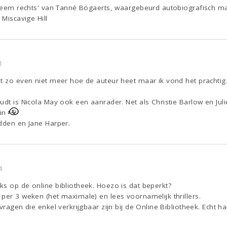
xtreem rechts' van Tanné Bogaerts, waargebeurd autobiografisch ma
 Miscavige Hill
1
t zo even niet meer hoe de auteur heet maar ik vond het prachtig
udt is Nicola May ook een aanrader. Net als Christie Barlow en Juli
 in
dden en Jane Harper.
4
s op de online bibliotheek. Hoezo is dat beperkt?
per 3 weken (het maximale) en lees voornamelijk thrillers.
vragen die enkel verkrijgbaar zijn bij de Online Bibliotheek. Echt ha