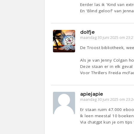
Eerder las ik 'Kind van e
En 'Blind geloof' van Jenna
dolfje
maandag 30 juni 2025 om 23:2
De Troost bibliotheek, wee
Als je van Jenny Colgan ho
Deze staan er in elk geval
Voor Thrillers Freida mcFa
apiejapie
maandag 30 juni 2025 om 23:2
Er staan ruim 47.000 ebook
Ik leen meestal 10 boeken 
Via chatgpt kun je om tips 