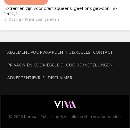
Extremen zijn voor dramaqueens, geef ons gewoon 18-
24°C, 2
in
Overig
-
19 minuten geleden
ALGEMENE VOORWAARDEN
HUISREGELS
CONTACT
PRIVACY- EN COOKIEBELEID
COOKIE INSTELLINGEN
ADVERTENTIEVRIJ?
DISCLAIMER
© 2026 Kompas Publishing B.V. - alle rechten voorbehouden