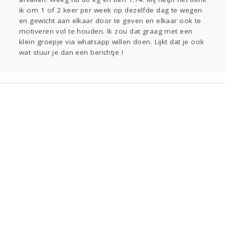
Kinderen
Digi
Eten
Mode & Beauty
ik om 1 of 2 keer per week op dezelfde dag te wegen
en gewicht aan elkaar door te geven en elkaar ook te
Zwanger
Psyche
Thuis
Klussen
motiveren vol te houden. Ik zou dat graag met een
Sport
Contact
Viva zoekt
Aangeboden
klein groepje via whatsapp willen doen. Lijkt dat je ook
Gevraagd
Horen
Doen
Zien
wat stuur je dan een berichtje !
Lezen