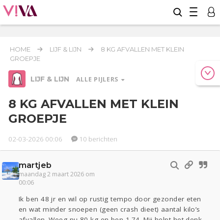
HOME
LIJF & LIJN
8 KG AFVALLEN MET KLEIN
GROEPJE
LIJF & LIJN
ALLE PIJLERS
8 KG AFVALLEN MET KLEIN
GROEPJE
Werk & Studie
Reizen
02-03-2026 00:06
10 berichten
Relaties
Geld & Recht
martjeb
Seks
Gezondheid
Coronavirus
Overig
COVID-19
maandag 2 maart 2026 om
00:06
Actueel
Oekraïne
Ik ben 48 jr en wil op rustig tempo door gezonder eten
en wat minder snoepen (geen crash dieet) aantal kilo’s
Entertainment
Lijf & Lijn
afvallen. Weeg nu 80 kg en ben 1.74. Mij helpt het denk