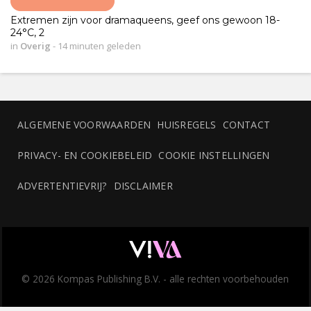
Extremen zijn voor dramaqueens, geef ons gewoon 18-
24°C, 2
in
Overig
-
14 minuten geleden
ALGEMENE VOORWAARDEN
HUISREGELS
CONTACT
PRIVACY- EN COOKIEBELEID
COOKIE INSTELLINGEN
ADVERTENTIEVRIJ?
DISCLAIMER
© 2026 Kompas Publishing B.V. - alle rechten voorbehouden