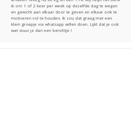
Kinderen
Eten
Mode & Beauty
ik om 1 of 2 keer per week op dezelfde dag te wegen
en gewicht aan elkaar door te geven en elkaar ook te
motiveren vol te houden. Ik zou dat graag met een
Digi
klein groepje via whatsapp willen doen. Lijkt dat je ook
Thuis
Klussen
wat stuur je dan een berichtje !
Zwanger
Psyche
Sport
Contact
Viva zoekt
Aangeboden
Gevraagd
Horen
Doen
Zien
Lezen