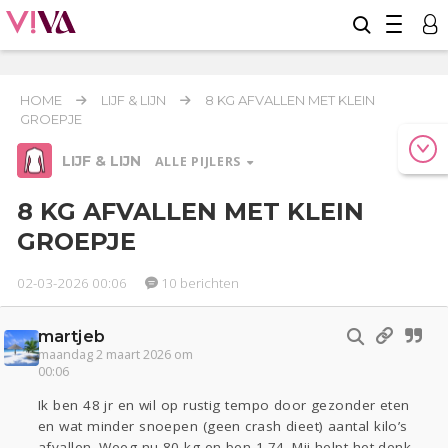
HOME
LIJF & LIJN
8 KG AFVALLEN MET KLEIN
GROEPJE
LIJF & LIJN
ALLE PIJLERS
8 KG AFVALLEN MET KLEIN
GROEPJE
Relaties
Werk & Studie
Geld & Recht
Reizen
Seks
Gezondheid
Coronavirus
02-03-2026 00:06
10 berichten
COVID-19
martjeb
Overig
maandag 2 maart 2026 om
Actueel
Oekraïne
00:06
Ik ben 48 jr en wil op rustig tempo door gezonder eten
Entertainment
Lijf & Lijn
en wat minder snoepen (geen crash dieet) aantal kilo’s
afvallen. Weeg nu 80 kg en ben 1.74. Mij helpt het denk