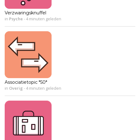
Verzwaringsknuffel
in
Psyche
-
4 minuten geleden
Associatietopic *50*
in
Overig
-
4 minuten geleden