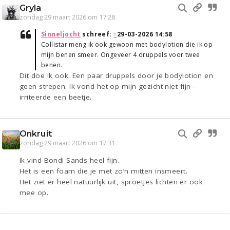
Gryla
zondag 29 maart 2026 om 17:28
Sinneljocht
schreef:
↑
29-03-2026 14:58
Collistar meng ik ook gewoon met bodylotion die ik op
mijn benen smeer. Ongeveer 4 druppels voor twee
benen.
Dit doe ik ook. Een paar druppels door je bodylotion en
geen strepen. Ik vond het op mijn gezicht niet fijn -
irriteerde een beetje.
Onkruit
zondag 29 maart 2026 om 17:31
Ik vind Bondi Sands heel fijn.
Het is een foam die je met zo’n mitten insmeert.
Het ziet er heel natuurlijk uit, sproetjes lichten er ook
mee op.