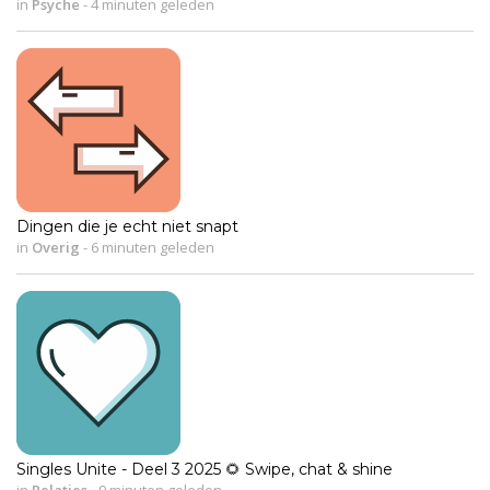
in
Psyche
-
4 minuten geleden
Dingen die je echt niet snapt
in
Overig
-
6 minuten geleden
Singles Unite - Deel 3 2025 🌻 Swipe, chat & shine
in
Relaties
-
9 minuten geleden