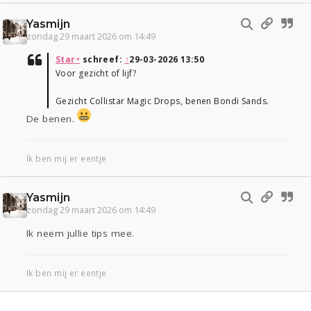
Yasmijn
zondag 29 maart 2026 om 14:49
Star⁴
schreef:
↑
29-03-2026 13:50
Voor gezicht of lijf?
Gezicht Collistar Magic Drops, benen Bondi Sands.
De benen.
Ik ben mij er eentje
Yasmijn
zondag 29 maart 2026 om 14:49
Ik neem jullie tips mee.
Ik ben mij er eentje