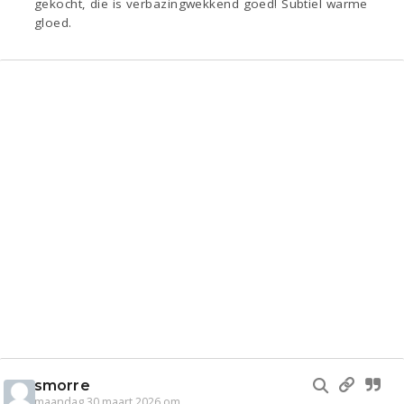
gekocht, die is verbazingwekkend goed! Subtiel warme
gloed.
smorre
maandag 30 maart 2026 om