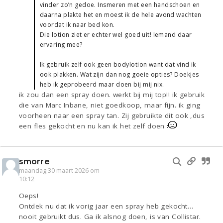
vinder zo’n gedoe. Insmeren met een handschoen en
daarna plakte het en moest ik de hele avond wachten
voordat ik naar bed kon.
Die lotion ziet er echter wel goed uit! Iemand daar
ervaring mee?
Ik gebruik zelf ook geen bodylotion want dat vind ik
ook plakken. Wat zijn dan nog goeie opties? Doekjes
heb ik geprobeerd maar doen bij mij nix.
ik zou dan een spray doen. werkt bij mij top!! ik gebruik
die van Marc Inbane, niet goedkoop, maar fijn. ik ging
voorheen naar een spray tan. Zij gebruikte dit ook ,dus
een fles gekocht en nu kan ik het zelf doen
smorre
maandag 30 maart 2026 om
10:12
Oeps!
Ontdek nu dat ik vorig jaar een spray heb gekocht…
nooit gebruikt dus. Ga ik alsnog doen, is van Collistar.