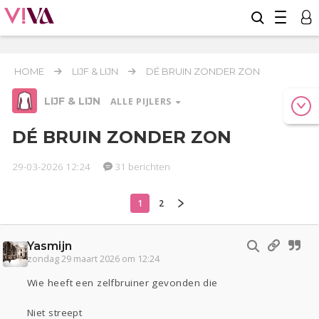
HOME
LIJF & LIJN
DÉ BRUIN ZONDER ZON
LIJF & LIJN
ALLE PIJLERS
DÉ BRUIN ZONDER ZON
29-03-2026 12:24
31 berichten
Relaties
Werk & Studie
Geld & Recht
Reizen
Seks
Gezondheid
Coronavirus
Overig
COVID-19
1
2
Actueel
Oekraïne
Entertainment
Yasmijn
Lijf & Lijn
zondag 29 maart 2026 om 12:24
Kinderen
Digi
Eten
Mode & Beauty
Wie heeft een zelfbruiner gevonden die
Zwanger
Psyche
Thuis
Klussen
Niet streept
Sport
Contact
Viva zoekt
Aangeboden