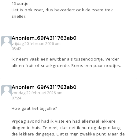
15uurtje.
Het is ook zoet, dus bevordert ook de zoete trek
sneller.
Anoniem_69f4311763ab0
vrijdag 20 februari 2026 om
05:42
Ik neem vaak een eiwitbar als tussendoortje. Verder
alleen fruit of snackgroente. Soms een paar nootjes.
Anoniem_69f4311763ab0
zondag 22 februari 2026 om
07:24
Hoe gaat het bij jullie?
Vrijdag avond had ik viste en had allemaal lekkere
dingen in huis. Te veel, dus eet ik nu nog dagen lang
die lekkere dingetjes. Dat is mijn zwakke punt. Maar de