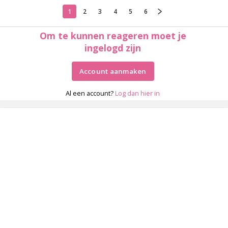
1
2
3
4
5
6
Om te kunnen reageren moet je
ingelogd zijn
Account aanmaken
Al een account?
Log dan hier in