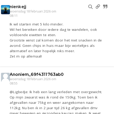
nienkejj
woensdag 18 februari 2026 om
08:11
Ik wil starten met 5 kilo minder.
Wil het bereiken door iedere dag te wandelen, ook
voldoende eiwitten te eten.
Grootste winst zal komen door het niet snacken in de
avond. Geen chips in huis maar bijv worteltjes als
alternatief en later hopelijk niks meer.
Zet m op allemaal!
Anoniem_69f4311763ab0
woensdag 18 februari 2026 om
08:55
@Ligbedje: Ik heb een lang verleden met overgewicht.
Op mijn zwaarst was ik rond de 150kg. Toen ben ik
afgevallen naar 75kg en weer aangekomen naar
112kg. Nu ben ik in 2 jaar tijd 26 kg afgevallen dmv
meer bewegen en gezondere keuzes maken. Ik weet