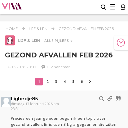
HOME
LIJF & LIJN
GEZOND AFVALLEN FEB 2026
LIJF & LIJN
ALLE PIJLERS
GEZOND AFVALLEN FEB 2026
17-02-2026 23:31
132 berichten
Relaties
Werk & Studie
Geld & Recht
Reizen
Seks
Gezondheid
Coronavirus
Overig
COVID-19
1
2
3
4
5
6
Actueel
Oekraïne
Entertainment
Ligbedje85
Lijf & Lijn
dinsdag 17 februari 2026 om
23:31
Kinderen
Digi
Eten
Mode & Beauty
Zwanger
Psyche
Thuis
Klussen
Precies een jaar geleden begon ik een topic over
gezond afvallen. Er is toen 3 kg afgegaan en die zitten
Sport
Contact
Viva zoekt
Aangeboden