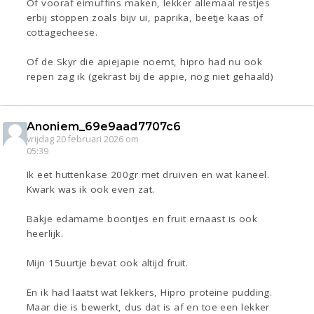
Of vooraf eimuffins maken, lekker allemaal restjes
erbij stoppen zoals bijv ui, paprika, beetje kaas of
cottagecheese.
Of de Skyr die apiejapie noemt, hipro had nu ook
repen zag ik (gekrast bij de appie, nog niet gehaald)
Anoniem_69e9aad7707c6
vrijdag 20 februari 2026 om
05:39
Ik eet huttenkase 200gr met druiven en wat kaneel.
Kwark was ik ook even zat.
Bakje edamame boontjes en fruit ernaast is ook
heerlijk.
Mijn 15uurtje bevat ook altijd fruit.
En ik had laatst wat lekkers, Hipro proteine pudding.
Maar die is bewerkt, dus dat is af en toe een lekker