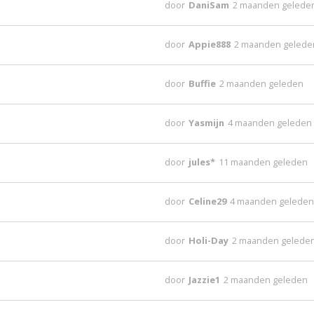
door
DaniSam
2 maanden gelede
door
Appie888
2 maanden gelede
door
Buffie
2 maanden geleden
door
Yasmijn
4 maanden geleden
door
jules*
11 maanden geleden
door
Celine29
4 maanden gelede
door
Holi-Day
2 maanden gelede
door
Jazzie1
2 maanden geleden