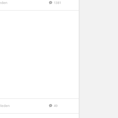
leden
1381
eleden
49