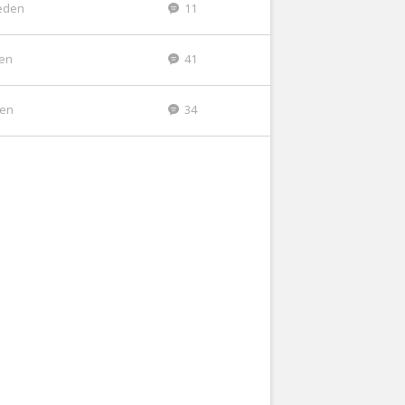
eden
11
den
41
den
34