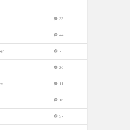
22
44
den
7
26
en
11
16
57