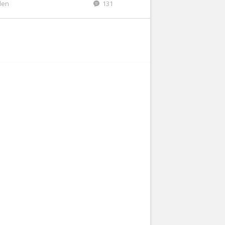
den
131