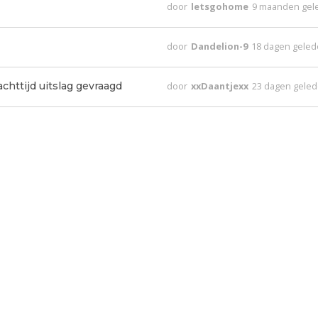
door
letsgohome
9 maanden gel
door
Dandelion-9
18 dagen gele
chttijd uitslag gevraagd
door
xxDaantjexx
23 dagen gele