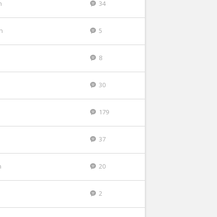
n
34
n
5
8
30
179
n
37
n
20
2