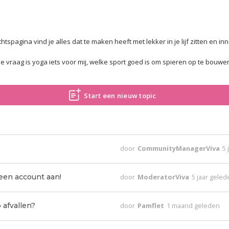
htspagina vind je alles dat te maken heeft met lekker in je lijf zitten en inn
e vraag is yoga iets voor mij, welke sport goed is om spieren op te bouwen
Start een nieuw topic
door
CommunityManagerViva
5 
n account aan!
door
ModeratorViva
5 jaar gele
 afvallen?
door
Pamflet
1 maand geleden