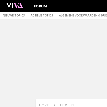
FORUM
NIEUWE TOPICS
ACTIEVE TOPICS
ALGEMENE VOORWAARDEN & HUI
HOME
LIJF & LIJN