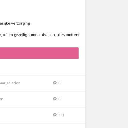
erlijke verzorging.
, of om gezellig samen afvallen, alles omtrent
jaar geleden
0
den
0
231