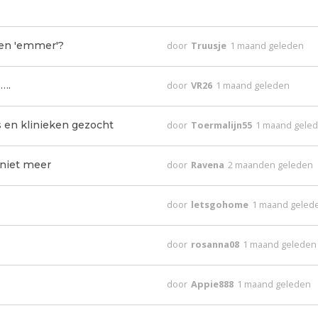
een 'emmer'?
door
Truusje
1 maand geleden
….
door
VR26
1 maand geleden
s en klinieken gezocht
door
Toermalijn55
1 maand gele
 niet meer
door
Ravena
2 maanden geleden
door
letsgohome
1 maand geled
door
rosanna08
1 maand geleden
door
Appie888
1 maand geleden