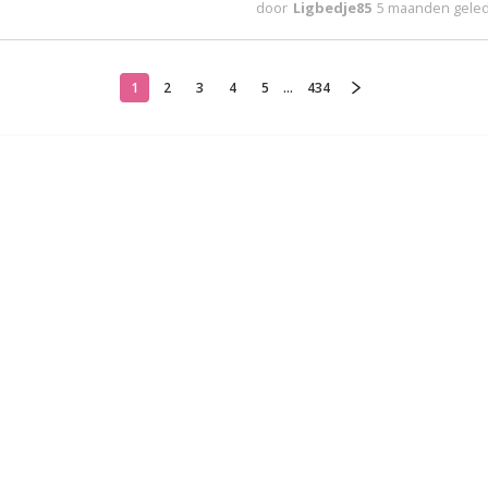
door
Ligbedje85
5 maanden gele
1
2
3
4
5
...
434