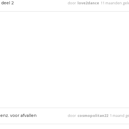
 deel 2
door
love2dance
11 maanden ge
enz. voor afvallen
door
cosmopolitan22
1 maand g