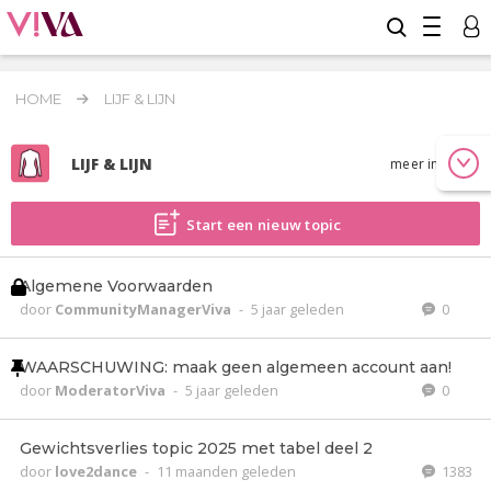
HOME
LIJF & LIJN
LIJF & LIJN
meer info
Start een nieuw topic
Algemene Voorwaarden
door
CommunityManagerViva
-
5 jaar geleden
0
WAARSCHUWING: maak geen algemeen account aan!
door
ModeratorViva
-
5 jaar geleden
0
Gewichtsverlies topic 2025 met tabel deel 2
door
love2dance
-
11 maanden geleden
1383