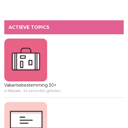
ACTIEVE TOPICS
Vakantiebestemming 30+
in
Reizen
-
54 seconden geleden