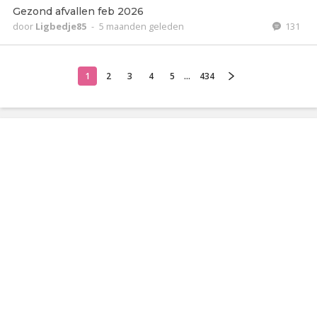
Gezond afvallen feb 2026
door
Ligbedje85
-
5 maanden geleden
131
1
2
3
4
5
...
434