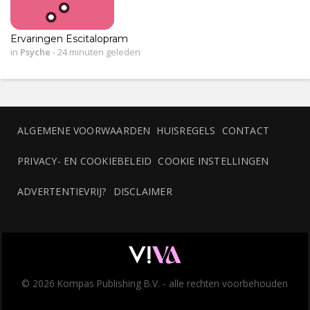
Ervaringen Escitalopram
in
Psyche
-
24 minuten geleden
ALGEMENE VOORWAARDEN
HUISREGELS
CONTACT
PRIVACY- EN COOKIEBELEID
COOKIE INSTELLINGEN
ADVERTENTIEVRIJ?
DISCLAIMER
© 2026 Kompas Publishing B.V. - alle rechten voorbehouden