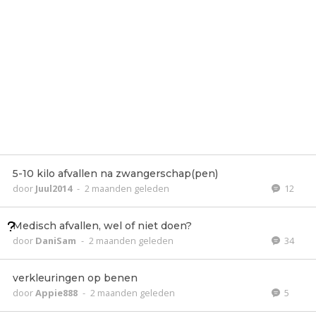
5-10 kilo afvallen na zwangerschap(pen)
door
Juul2014
-
2 maanden geleden
12
Medisch afvallen, wel of niet doen?
door
DaniSam
-
2 maanden geleden
34
verkleuringen op benen
door
Appie888
-
2 maanden geleden
5