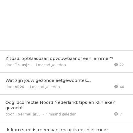
Zitbad: opblaasbaar, opvouwbaar of een 'emmer'?
door
Truusje
-
1 maand geleden
22
Wat zijn jouw gezonde eetgewoontes….
door
VR26
-
1 maand geleden
44
Ooglidcorrectie Noord Nederland: tips en klinieken
gezocht
door
Toermalijn55
-
1 maand geleden
7
Ik kom steeds meer aan, maar ik eet niet meer