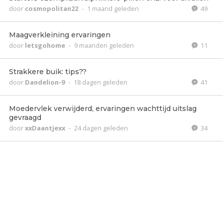
door
cosmopolitan22
-
1 maand geleden
49
Maagverkleining ervaringen
door
letsgohome
-
9 maanden geleden
11
Strakkere buik: tips??
door
Dandelion-9
-
18 dagen geleden
41
Moedervlek verwijderd, ervaringen wachttijd uitslag
gevraagd
door
xxDaantjexx
-
24 dagen geleden
34