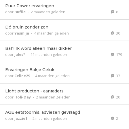
Puur Power ervaringen
door
Buffie
-
2 maanden geleden
8
Dé bruin zonder zon
door
Yasmijn
-
4 maanden geleden
30
Bah! Ik word alleen maar dikker
door
jules*
-
11 maanden geleden
179
Ervaringen Bakje Geluk
door
Celine29
-
4 maanden geleden
37
Light producten - aanraders
door
Holi-Day
-
2 maanden geleden
20
AGE eetstoornis, adviezen gevraagd
door
Jazzie1
-
2 maanden geleden
2