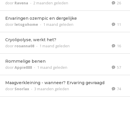
door
Ravena
-
2 maanden geleden
26
Ervaringen ozempic en dergelijke
door
letsgohome
-
1 maand geleden
11
Cryolipolyse, werkt het?
door
rosanna08
-
1 maand geleden
16
Rommelige benen
door
Appie888
-
1 maand geleden
57
Maagverkleining - wanneer? Ervaring gevraagd
door
Snorlax
-
3 maanden geleden
74