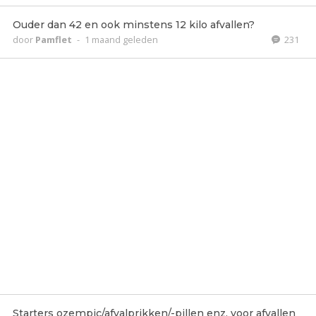
Ouder dan 42 en ook minstens 12 kilo afvallen?
door
Pamflet
-
1 maand geleden
231
Starters ozempic/afvalprikken/-pillen enz. voor afvallen