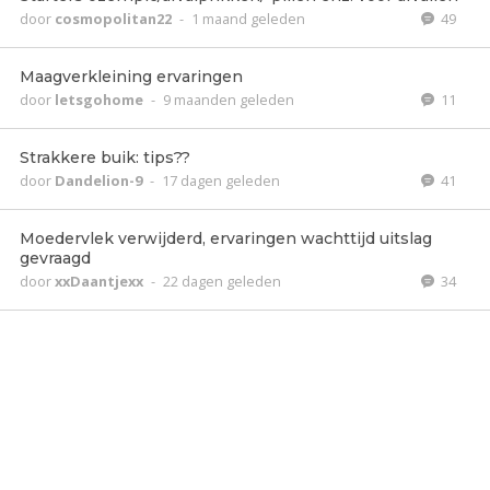
door
cosmopolitan22
-
1 maand geleden
49
Maagverkleining ervaringen
door
letsgohome
-
9 maanden geleden
11
Strakkere buik: tips??
door
Dandelion-9
-
17 dagen geleden
41
Moedervlek verwijderd, ervaringen wachttijd uitslag
gevraagd
door
xxDaantjexx
-
22 dagen geleden
34