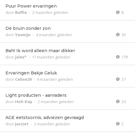
Puur Power ervaringen
door
Buffie
-
2 maanden geleden
8
Dé bruin zonder zon
door
Yasmijn
-
4 maanden geleden
30
Bah! Ik word alleen maar dikker
door
jules*
-
11 maanden geleden
179
Ervaringen Bakje Geluk
door
Celine29
-
4 maanden geleden
37
Light producten - aanraders
door
Holi-Day
-
2 maanden geleden
20
AGE eetstoornis, adviezen gevraagd
door
Jazzie1
-
2 maanden geleden
2