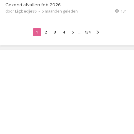
Gezond afvallen feb 2026
door
Ligbedje85
-
5 maanden geleden
131
1
2
3
4
5
...
434