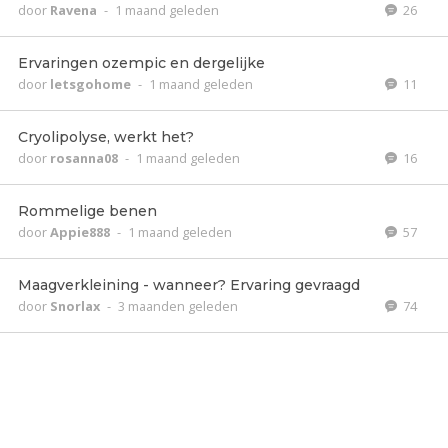
door
Ravena
-
1 maand geleden
26
Ervaringen ozempic en dergelijke
door
letsgohome
-
1 maand geleden
11
Cryolipolyse, werkt het?
door
rosanna08
-
1 maand geleden
16
Rommelige benen
door
Appie888
-
1 maand geleden
57
Maagverkleining - wanneer? Ervaring gevraagd
door
Snorlax
-
3 maanden geleden
74