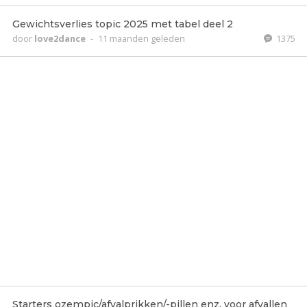
Gewichtsverlies topic 2025 met tabel deel 2
door
love2dance
-
11 maanden geleden
1375
Starters ozempic/afvalprikken/-pillen enz. voor afvallen