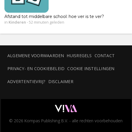
Afstand tot middelbare school: hoe ver is te ver?
in
Kinderen
-
52 minuten geleden
ALGEMENE VOORWAARDEN
HUISREGELS
CONTACT
PRIVACY- EN COOKIEBELEID
COOKIE INSTELLINGEN
ADVERTENTIEVRIJ?
DISCLAIMER
© 2026 Kompas Publishing B.V. - alle rechten voorbehouden