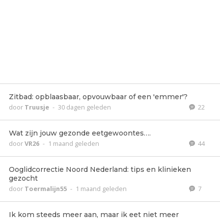
Zitbad: opblaasbaar, opvouwbaar of een 'emmer'?
door
Truusje
-
30 dagen geleden
22
Wat zijn jouw gezonde eetgewoontes….
door
VR26
-
1 maand geleden
44
Ooglidcorrectie Noord Nederland: tips en klinieken
gezocht
door
Toermalijn55
-
1 maand geleden
7
Ik kom steeds meer aan, maar ik eet niet meer