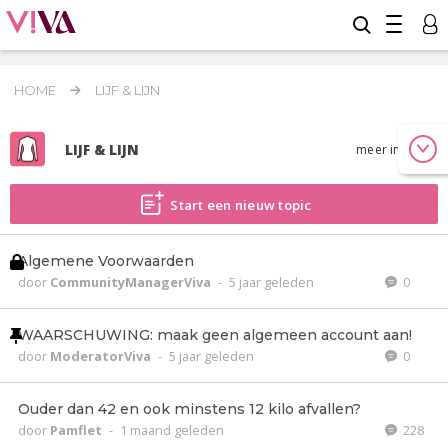
HOME
LIJF & LIJN
LIJF & LIJN
meer info
Start een nieuw topic
Algemene Voorwaarden
door
CommunityManagerViva
-
5 jaar geleden
0
WAARSCHUWING: maak geen algemeen account aan!
door
ModeratorViva
-
5 jaar geleden
0
Ouder dan 42 en ook minstens 12 kilo afvallen?
door
Pamflet
-
1 maand geleden
228