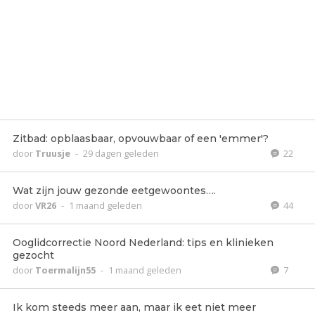
Zitbad: opblaasbaar, opvouwbaar of een 'emmer'?
door
Truusje
-
29 dagen geleden
22
Wat zijn jouw gezonde eetgewoontes….
door
VR26
-
1 maand geleden
44
Ooglidcorrectie Noord Nederland: tips en klinieken
gezocht
door
Toermalijn55
-
1 maand geleden
7
Ik kom steeds meer aan, maar ik eet niet meer