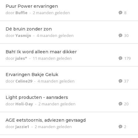
Puur Power ervaringen
door
Buffie
-
2 maanden geleden
8
Dé bruin zonder zon
door
Yasmijn
-
4 maanden geleden
30
Bah! Ik word alleen maar dikker
door
jules*
-
11 maanden geleden
179
Ervaringen Bakje Geluk
door
Celine29
-
4 maanden geleden
37
Light producten - aanraders
door
Holi-Day
-
2 maanden geleden
20
AGE eetstoornis, adviezen gevraagd
door
Jazzie1
-
2 maanden geleden
2