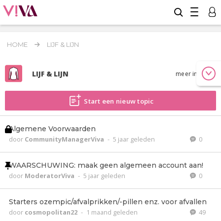
HOME
LIJF & LIJN
LIJF & LIJN
meer info
Start een nieuw topic
Algemene Voorwaarden
door
CommunityManagerViva
-
5 jaar geleden
0
WAARSCHUWING: maak geen algemeen account aan!
door
ModeratorViva
-
5 jaar geleden
0
Starters ozempic/afvalprikken/-pillen enz. voor afvallen
door
cosmopolitan22
-
1 maand geleden
49