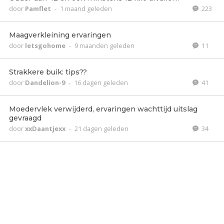
door
Pamflet
-
1 maand geleden
223
Maagverkleining ervaringen
door
letsgohome
-
9 maanden geleden
11
Strakkere buik: tips??
door
Dandelion-9
-
16 dagen geleden
41
Moedervlek verwijderd, ervaringen wachttijd uitslag
gevraagd
door
xxDaantjexx
-
21 dagen geleden
34