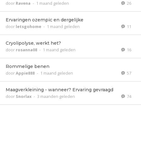
door
Ravena
-
1 maand geleden
26
Ervaringen ozempic en dergelijke
door
letsgohome
-
1 maand geleden
11
Cryolipolyse, werkt het?
door
rosanna08
-
1 maand geleden
16
Rommelige benen
door
Appie888
-
1 maand geleden
57
Maagverkleining - wanneer? Ervaring gevraagd
door
Snorlax
-
3 maanden geleden
74