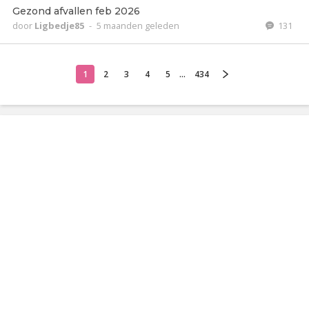
Gezond afvallen feb 2026
door
Ligbedje85
-
5 maanden geleden
131
1
2
3
4
5
...
434