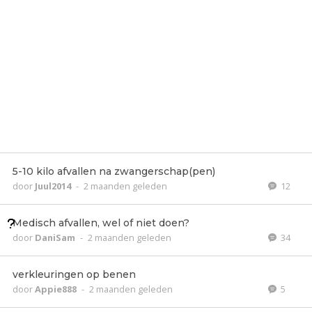
5-10 kilo afvallen na zwangerschap(pen)
door
Juul2014
-
2 maanden geleden
12
Medisch afvallen, wel of niet doen?
door
DaniSam
-
2 maanden geleden
34
verkleuringen op benen
door
Appie888
-
2 maanden geleden
5