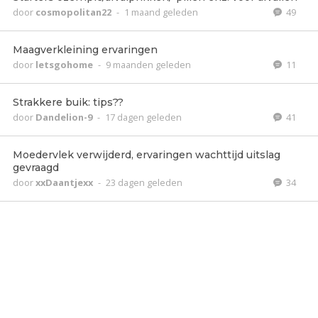
door
cosmopolitan22
-
1 maand geleden
49
Maagverkleining ervaringen
door
letsgohome
-
9 maanden geleden
11
Strakkere buik: tips??
door
Dandelion-9
-
17 dagen geleden
41
Moedervlek verwijderd, ervaringen wachttijd uitslag
gevraagd
door
xxDaantjexx
-
23 dagen geleden
34