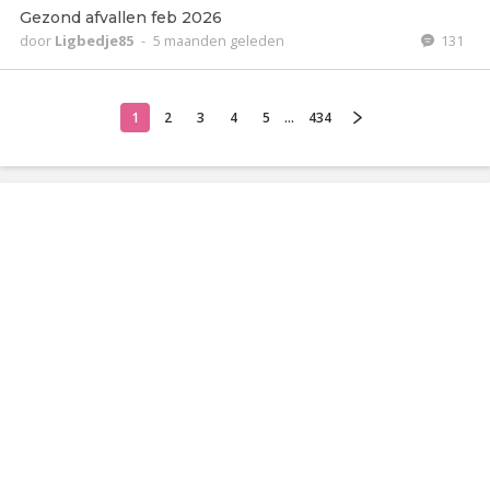
Gezond afvallen feb 2026
door
Ligbedje85
-
5 maanden geleden
131
1
2
3
4
5
...
434