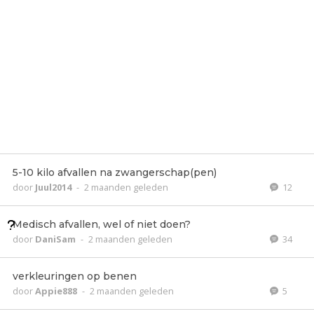
5-10 kilo afvallen na zwangerschap(pen)
door
Juul2014
-
2 maanden geleden
12
Medisch afvallen, wel of niet doen?
door
DaniSam
-
2 maanden geleden
34
verkleuringen op benen
door
Appie888
-
2 maanden geleden
5