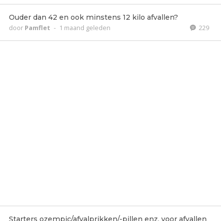
Ouder dan 42 en ook minstens 12 kilo afvallen?
door
Pamflet
-
1 maand geleden
229
Starters ozempic/afvalprikken/-pillen enz. voor afvallen