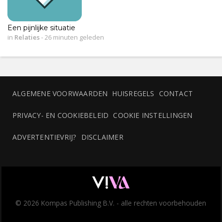
Een pijnlijke situatie
in
Relaties
-
26 minuten geleden
ALGEMENE VOORWAARDEN
HUISREGELS
CONTACT
PRIVACY- EN COOKIEBELEID
COOKIE INSTELLINGEN
ADVERTENTIEVRIJ?
DISCLAIMER
© 2026 Kompas Publishing B.V. - alle rechten voorbehouden