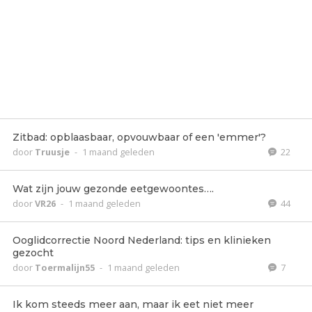
Zitbad: opblaasbaar, opvouwbaar of een 'emmer'?
door
Truusje
-
1 maand geleden
22
Wat zijn jouw gezonde eetgewoontes….
door
VR26
-
1 maand geleden
44
Ooglidcorrectie Noord Nederland: tips en klinieken
gezocht
door
Toermalijn55
-
1 maand geleden
7
Ik kom steeds meer aan, maar ik eet niet meer