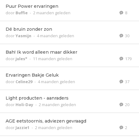
Puur Power ervaringen
door
Buffie
-
2 maanden geleden
8
Dé bruin zonder zon
door
Yasmijn
-
4 maanden geleden
30
Bah! Ik word alleen maar dikker
door
jules*
-
11 maanden geleden
179
Ervaringen Bakje Geluk
door
Celine29
-
4 maanden geleden
37
Light producten - aanraders
door
Holi-Day
-
2 maanden geleden
20
AGE eetstoornis, adviezen gevraagd
door
Jazzie1
-
2 maanden geleden
2