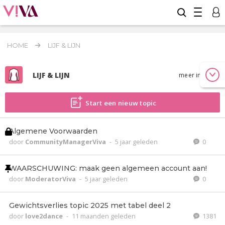
HOME
LIJF & LIJN
LIJF & LIJN
meer info
Start een nieuw topic
Algemene Voorwaarden
door
CommunityManagerViva
-
5 jaar geleden
0
WAARSCHUWING: maak geen algemeen account aan!
door
ModeratorViva
-
5 jaar geleden
0
Gewichtsverlies topic 2025 met tabel deel 2
door
love2dance
-
11 maanden geleden
1381