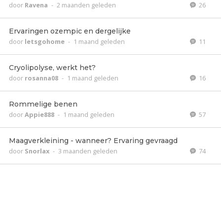
door
Ravena
-
2 maanden geleden
26
Ervaringen ozempic en dergelijke
door
letsgohome
-
1 maand geleden
11
Cryolipolyse, werkt het?
door
rosanna08
-
1 maand geleden
16
Rommelige benen
door
Appie888
-
1 maand geleden
57
Maagverkleining - wanneer? Ervaring gevraagd
door
Snorlax
-
3 maanden geleden
74