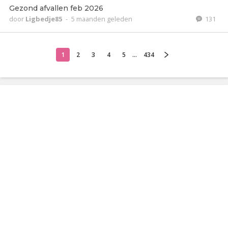
Gezond afvallen feb 2026
door
Ligbedje85
-
5 maanden geleden
131
1
2
3
4
5
...
434