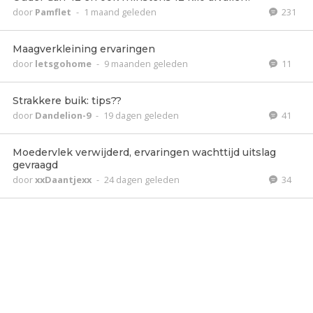
door
Pamflet
-
1 maand geleden
231
Maagverkleining ervaringen
door
letsgohome
-
9 maanden geleden
11
Strakkere buik: tips??
door
Dandelion-9
-
19 dagen geleden
41
Moedervlek verwijderd, ervaringen wachttijd uitslag
gevraagd
door
xxDaantjexx
-
24 dagen geleden
34