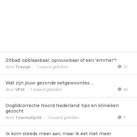
Zitbad: opblaasbaar, opvouwbaar of een 'emmer'?
door
Truusje
-
1 maand geleden
22
Wat zijn jouw gezonde eetgewoontes….
door
VR26
-
1 maand geleden
44
Ooglidcorrectie Noord Nederland: tips en klinieken
gezocht
door
Toermalijn55
-
1 maand geleden
7
Ik kom steeds meer aan, maar ik eet niet meer