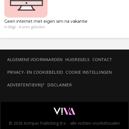
Geen internet met eigen sim na vakantie
in
Digi
-
4 uren geleden
ALGEMENE VOORWAARDEN
HUISREGELS
CONTACT
PRIVACY- EN COOKIEBELEID
COOKIE INSTELLINGEN
ADVERTENTIEVRIJ?
DISCLAIMER
© 2026 Kompas Publishing B.V. - alle rechten voorbehouden