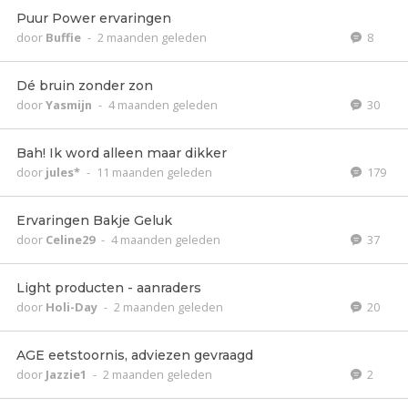
Puur Power ervaringen
door
Buffie
-
2 maanden geleden
8
Dé bruin zonder zon
door
Yasmijn
-
4 maanden geleden
30
Bah! Ik word alleen maar dikker
door
jules*
-
11 maanden geleden
179
Ervaringen Bakje Geluk
door
Celine29
-
4 maanden geleden
37
Light producten - aanraders
door
Holi-Day
-
2 maanden geleden
20
AGE eetstoornis, adviezen gevraagd
door
Jazzie1
-
2 maanden geleden
2