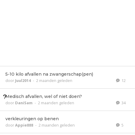
5-10 kilo afvallen na zwangerschap(pen)
door
Juul2014
-
2 maanden geleden
12
Medisch afvallen, wel of niet doen?
door
DaniSam
-
2 maanden geleden
34
verkleuringen op benen
door
Appie888
-
2 maanden geleden
5