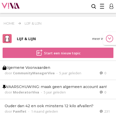
HOME
LIJF & LIJN
LIJF & LIJN
meer info
Start een nieuw topic
Algemene Voorwaarden
door
CommunityManagerViva
-
5 jaar geleden
0
WAARSCHUWING: maak geen algemeen account aan!
door
ModeratorViva
-
5 jaar geleden
0
Ouder dan 42 en ook minstens 12 kilo afvallen?
door
Pamflet
-
1 maand geleden
231