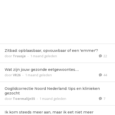
Zitbad: opblaasbaar, opvouwbaar of een 'emmer'?
door
Truusje
-
1 maand geleden
22
Wat zijn jouw gezonde eetgewoontes….
door
VR26
-
1 maand geleden
44
Ooglidcorrectie Noord Nederland: tips en klinieken
gezocht
door
Toermalijn55
-
1 maand geleden
7
Ik kom steeds meer aan, maar ik eet niet meer