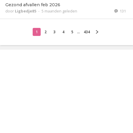
Gezond afvallen feb 2026
door
Ligbedje85
-
5 maanden geleden
131
1
2
3
4
5
...
434