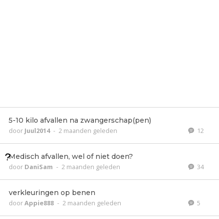
5-10 kilo afvallen na zwangerschap(pen)
door
Juul2014
-
2 maanden geleden
12
Medisch afvallen, wel of niet doen?
door
DaniSam
-
2 maanden geleden
34
verkleuringen op benen
door
Appie888
-
2 maanden geleden
5