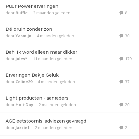
Puur Power ervaringen
door
Buffie
-
2 maanden geleden
8
Dé bruin zonder zon
door
Yasmijn
-
4 maanden geleden
30
Bah! Ik word alleen maar dikker
door
jules*
-
11 maanden geleden
179
Ervaringen Bakje Geluk
door
Celine29
-
4 maanden geleden
37
Light producten - aanraders
door
Holi-Day
-
2 maanden geleden
20
AGE eetstoornis, adviezen gevraagd
door
Jazzie1
-
2 maanden geleden
2