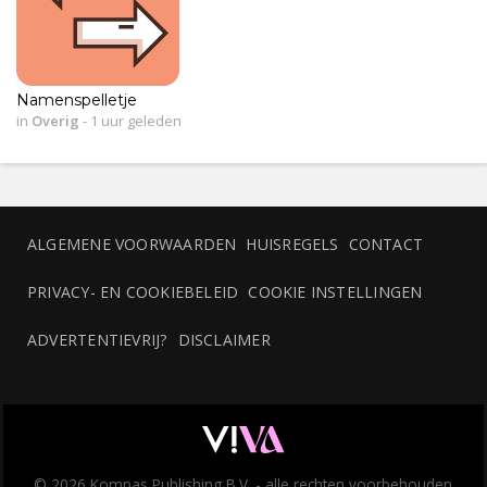
Namenspelletje
in
Overig
-
1 uur geleden
ALGEMENE VOORWAARDEN
HUISREGELS
CONTACT
PRIVACY- EN COOKIEBELEID
COOKIE INSTELLINGEN
ADVERTENTIEVRIJ?
DISCLAIMER
© 2026 Kompas Publishing B.V. - alle rechten voorbehouden