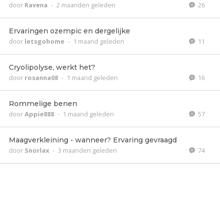
door
Ravena
-
2 maanden geleden
26
Ervaringen ozempic en dergelijke
door
letsgohome
-
1 maand geleden
11
Cryolipolyse, werkt het?
door
rosanna08
-
1 maand geleden
16
Rommelige benen
door
Appie888
-
1 maand geleden
57
Maagverkleining - wanneer? Ervaring gevraagd
door
Snorlax
-
3 maanden geleden
74