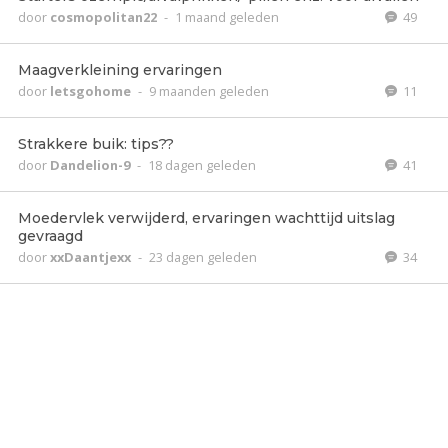
door
cosmopolitan22
-
1 maand geleden
49
Maagverkleining ervaringen
door
letsgohome
-
9 maanden geleden
11
Strakkere buik: tips??
door
Dandelion-9
-
18 dagen geleden
41
Moedervlek verwijderd, ervaringen wachttijd uitslag
gevraagd
door
xxDaantjexx
-
23 dagen geleden
34