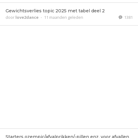
Gewichtsverlies topic 2025 met tabel deel 2
door
love2dance
-
11 maanden geleden
1381
Starters ozempic/afvalprikken/-pillen enz. voor afvallen