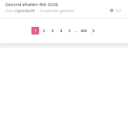
Gezond afvallen feb 2026
door
Ligbedje85
-
5 maanden geleden
131
1
2
3
4
5
...
434