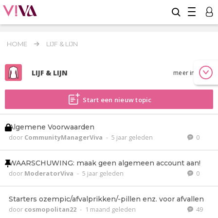
HOME
LIJF & LIJN
LIJF & LIJN
meer info
Start een nieuw topic
Algemene Voorwaarden
door
CommunityManagerViva
-
5 jaar geleden
0
WAARSCHUWING: maak geen algemeen account aan!
door
ModeratorViva
-
5 jaar geleden
0
Starters ozempic/afvalprikken/-pillen enz. voor afvallen
door
cosmopolitan22
-
1 maand geleden
49