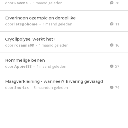
door
Ravena
-
1 maand geleden
26
Ervaringen ozempic en dergelijke
door
letsgohome
-
1 maand geleden
11
Cryolipolyse, werkt het?
door
rosanna08
-
1 maand geleden
16
Rommelige benen
door
Appie888
-
1 maand geleden
57
Maagverkleining - wanneer? Ervaring gevraagd
door
Snorlax
-
3 maanden geleden
74