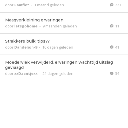
door
Pamflet
-
1 maand geleden
223
Maagverkleining ervaringen
door
letsgohome
-
9 maanden geleden
11
Strakkere buik: tips??
door
Dandelion-9
-
16 dagen geleden
41
Moedervlek verwijderd, ervaringen wachttijd uitslag
gevraagd
door
xxDaantjexx
-
21 dagen geleden
34