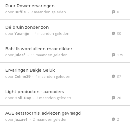
Puur Power ervaringen
door
Buffie
-
2 maanden geleden
8
Dé bruin zonder zon
door
Yasmijn
-
4 maanden geleden
30
Bah! Ik word alleen maar dikker
door
jules*
-
11 maanden geleden
179
Ervaringen Bakje Geluk
door
Celine29
-
4 maanden geleden
37
Light producten - aanraders
door
Holi-Day
-
2 maanden geleden
20
AGE eetstoornis, adviezen gevraagd
door
Jazzie1
-
2 maanden geleden
2