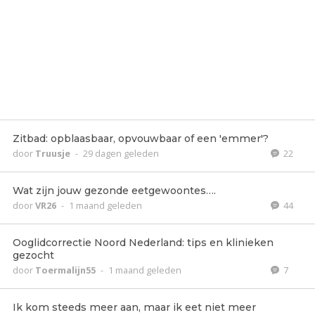
Zitbad: opblaasbaar, opvouwbaar of een 'emmer'?
door
Truusje
-
29 dagen geleden
22
Wat zijn jouw gezonde eetgewoontes….
door
VR26
-
1 maand geleden
44
Ooglidcorrectie Noord Nederland: tips en klinieken
gezocht
door
Toermalijn55
-
1 maand geleden
7
Ik kom steeds meer aan, maar ik eet niet meer