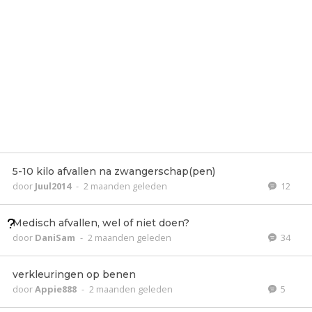
5-10 kilo afvallen na zwangerschap(pen)
door
Juul2014
-
2 maanden geleden
12
Medisch afvallen, wel of niet doen?
door
DaniSam
-
2 maanden geleden
34
verkleuringen op benen
door
Appie888
-
2 maanden geleden
5