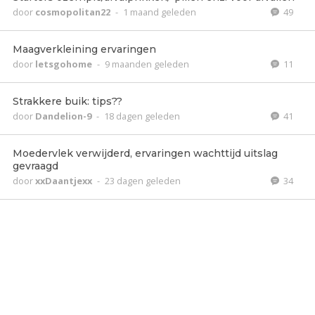
door
cosmopolitan22
-
1 maand geleden
49
Maagverkleining ervaringen
door
letsgohome
-
9 maanden geleden
11
Strakkere buik: tips??
door
Dandelion-9
-
18 dagen geleden
41
Moedervlek verwijderd, ervaringen wachttijd uitslag
gevraagd
door
xxDaantjexx
-
23 dagen geleden
34