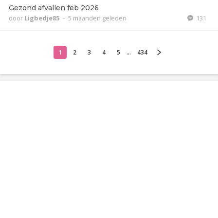
Gezond afvallen feb 2026
door
Ligbedje85
-
5 maanden geleden
131
1
2
3
4
5
...
434