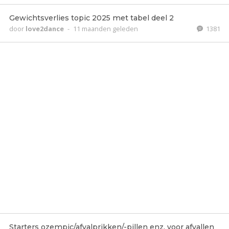
Gewichtsverlies topic 2025 met tabel deel 2
door
love2dance
-
11 maanden geleden
1381
Starters ozempic/afvalprikken/-pillen enz. voor afvallen