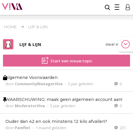
HOME
LIJF & LIJN
LIJF & LIJN
meer info
Start een nieuw topic
Algemene Voorwaarden
door
CommunityManagerViva
-
5 jaar geleden
0
WAARSCHUWING: maak geen algemeen account aan!
door
ModeratorViva
-
5 jaar geleden
0
Ouder dan 42 en ook minstens 12 kilo afvallen?
door
Pamflet
-
1 maand geleden
231