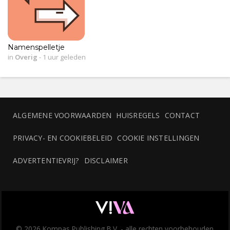
Namenspelletje
in
Overig
-
1 uur geleden
ALGEMENE VOORWAARDEN
HUISREGELS
CONTACT
PRIVACY- EN COOKIEBELEID
COOKIE INSTELLINGEN
ADVERTENTIEVRIJ?
DISCLAIMER
© 2026 Kompas Publishing B.V. - alle rechten voorbehouden