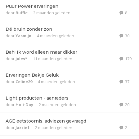
Puur Power ervaringen
door
Buffie
-
2 maanden geleden
8
Dé bruin zonder zon
door
Yasmijn
-
4 maanden geleden
30
Bah! Ik word alleen maar dikker
door
jules*
-
11 maanden geleden
179
Ervaringen Bakje Geluk
door
Celine29
-
4 maanden geleden
37
Light producten - aanraders
door
Holi-Day
-
2 maanden geleden
20
AGE eetstoornis, adviezen gevraagd
door
Jazzie1
-
2 maanden geleden
2