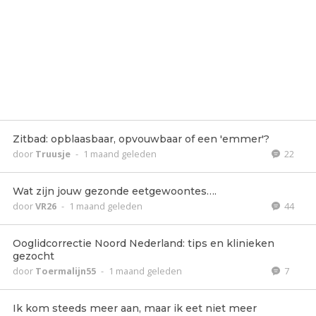
Zitbad: opblaasbaar, opvouwbaar of een 'emmer'?
door
Truusje
-
1 maand geleden
22
Wat zijn jouw gezonde eetgewoontes….
door
VR26
-
1 maand geleden
44
Ooglidcorrectie Noord Nederland: tips en klinieken
gezocht
door
Toermalijn55
-
1 maand geleden
7
Ik kom steeds meer aan, maar ik eet niet meer