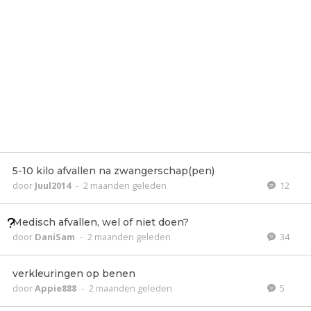
5-10 kilo afvallen na zwangerschap(pen)
door
Juul2014
-
2 maanden geleden
12
Medisch afvallen, wel of niet doen?
door
DaniSam
-
2 maanden geleden
34
verkleuringen op benen
door
Appie888
-
2 maanden geleden
5