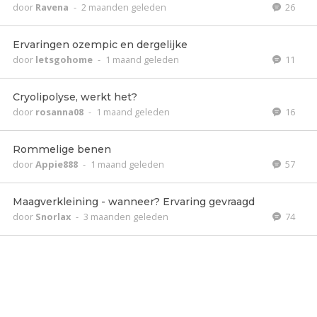
door
Ravena
-
2 maanden geleden
26
Ervaringen ozempic en dergelijke
door
letsgohome
-
1 maand geleden
11
Cryolipolyse, werkt het?
door
rosanna08
-
1 maand geleden
16
Rommelige benen
door
Appie888
-
1 maand geleden
57
Maagverkleining - wanneer? Ervaring gevraagd
door
Snorlax
-
3 maanden geleden
74