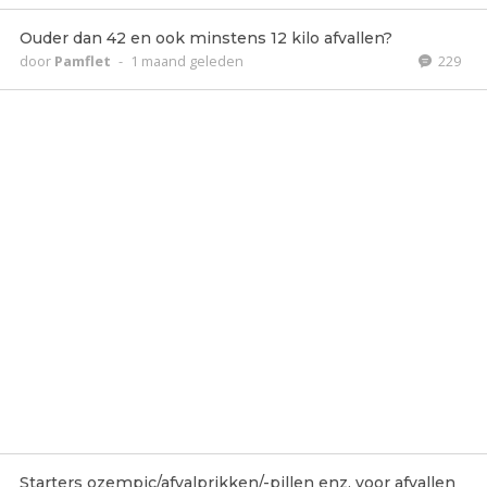
Ouder dan 42 en ook minstens 12 kilo afvallen?
door
Pamflet
-
1 maand geleden
229
Starters ozempic/afvalprikken/-pillen enz. voor afvallen