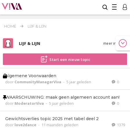
HOME
LIJF & LIJN
LIJF & LIJN
meer info
Start een nieuw topic
Algemene Voorwaarden
door
CommunityManagerViva
-
5 jaar geleden
0
WAARSCHUWING: maak geen algemeen account aan!
door
ModeratorViva
-
5 jaar geleden
0
Gewichtsverlies topic 2025 met tabel deel 2
door
love2dance
-
11 maanden geleden
1379