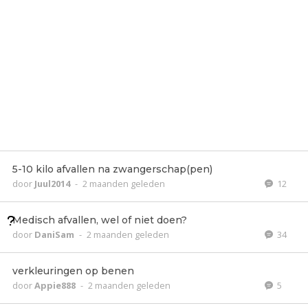
5-10 kilo afvallen na zwangerschap(pen)
door
Juul2014
-
2 maanden geleden
12
Medisch afvallen, wel of niet doen?
door
DaniSam
-
2 maanden geleden
34
verkleuringen op benen
door
Appie888
-
2 maanden geleden
5