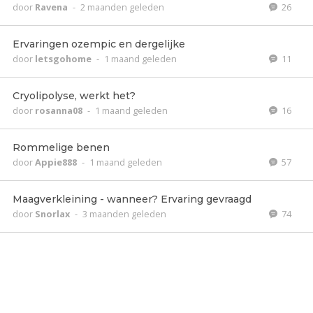
door
Ravena
-
2 maanden geleden
26
Ervaringen ozempic en dergelijke
door
letsgohome
-
1 maand geleden
11
Cryolipolyse, werkt het?
door
rosanna08
-
1 maand geleden
16
Rommelige benen
door
Appie888
-
1 maand geleden
57
Maagverkleining - wanneer? Ervaring gevraagd
door
Snorlax
-
3 maanden geleden
74