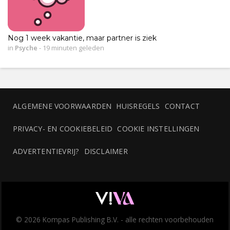
Nog 1 week vakantie, maar partner is ziek
in
Psyche
-
19 minuten geleden
ALGEMENE VOORWAARDEN
HUISREGELS
CONTACT
PRIVACY- EN COOKIEBELEID
COOKIE INSTELLINGEN
ADVERTENTIEVRIJ?
DISCLAIMER
© 2026 Kompas Publishing B.V. - alle rechten voorbehouden