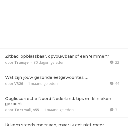
Zitbad: opblaasbaar, opvouwbaar of een 'emmer'?
door
Truusje
-
30 dagen geleden
22
Wat zijn jouw gezonde eetgewoontes….
door
VR26
-
1 maand geleden
44
Ooglidcorrectie Noord Nederland: tips en klinieken
gezocht
door
Toermalijn55
-
1 maand geleden
7
Ik kom steeds meer aan, maar ik eet niet meer