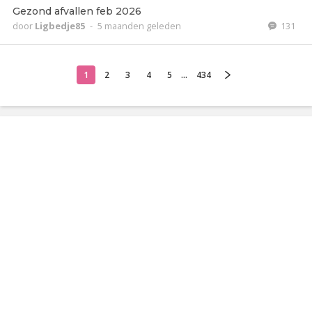
Gezond afvallen feb 2026
door
Ligbedje85
-
5 maanden geleden
131
1
2
3
4
5
...
434