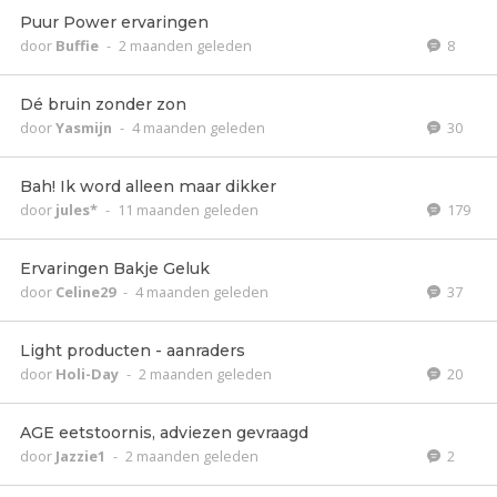
Puur Power ervaringen
door
Buffie
-
2 maanden geleden
8
Dé bruin zonder zon
door
Yasmijn
-
4 maanden geleden
30
Bah! Ik word alleen maar dikker
door
jules*
-
11 maanden geleden
179
Ervaringen Bakje Geluk
door
Celine29
-
4 maanden geleden
37
Light producten - aanraders
door
Holi-Day
-
2 maanden geleden
20
AGE eetstoornis, adviezen gevraagd
door
Jazzie1
-
2 maanden geleden
2