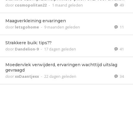
door
cosmopolitan22
-
1 maand geleden
49
Maagverkleining ervaringen
door
letsgohome
-
9 maanden geleden
11
Strakkere buik: tips??
door
Dandelion-9
-
17 dagen geleden
41
Moedervlek verwijderd, ervaringen wachttijd uitslag
gevraagd
door
xxDaantjexx
-
22 dagen geleden
34