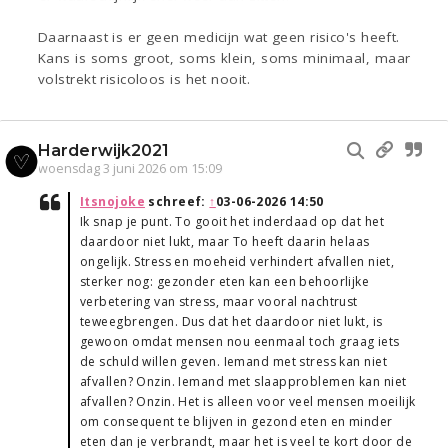
Daarnaast is er geen medicijn wat geen risico's heeft.
Kans is soms groot, soms klein, soms minimaal, maar
volstrekt risicoloos is het nooit.
Harderwijk2021
woensdag 3 juni 2026 om 15:09
Itsnojoke
schreef:
↑
03-06-2026 14:50
Ik snap je punt. To gooit het inderdaad op dat het
daardoor niet lukt, maar To heeft daarin helaas
ongelijk. Stress en moeheid verhindert afvallen niet,
sterker nog: gezonder eten kan een behoorlijke
verbetering van stress, maar vooral nachtrust
teweegbrengen. Dus dat het daardoor niet lukt, is
gewoon omdat mensen nou eenmaal toch graag iets
de schuld willen geven. Iemand met stress kan niet
afvallen? Onzin. Iemand met slaapproblemen kan niet
afvallen? Onzin. Het is alleen voor veel mensen moeilijk
om consequent te blijven in gezond eten en minder
eten dan je verbrandt, maar het is veel te kort door de