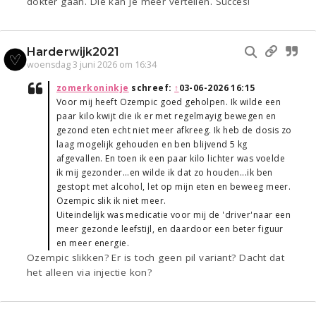
dokter gaan. Die kan je meer vertellen. Succes!
Harderwijk2021
woensdag 3 juni 2026 om 16:34
zomerkoninkje
schreef:
↑
03-06-2026 16:15
Voor mij heeft Ozempic goed geholpen. Ik wilde een
paar kilo kwijt die ik er met regelmayig bewegen en
gezond eten echt niet meer afkreeg. Ik heb de dosis zo
laag mogelijk gehouden en ben blijvend 5 kg
afgevallen. En toen ik een paar kilo lichter was voelde
ik mij gezonder...en wilde ik dat zo houden...ik ben
gestopt met alcohol, let op mijn eten en beweeg meer.
Ozempic slik ik niet meer.
Uiteindelijk was medicatie voor mij de 'driver'naar een
meer gezonde leefstijl, en daardoor een beter figuur
en meer energie.
Ozempic slikken? Er is toch geen pil variant? Dacht dat
het alleen via injectie kon?