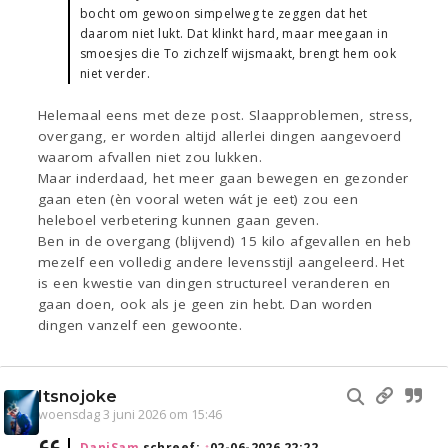
bocht om gewoon simpelweg te zeggen dat het
daarom niet lukt. Dat klinkt hard, maar meegaan in
smoesjes die To zichzelf wijsmaakt, brengt hem ook
niet verder.
Helemaal eens met deze post. Slaapproblemen, stress,
overgang, er worden altijd allerlei dingen aangevoerd
waarom afvallen niet zou lukken.
Maar inderdaad, het meer gaan bewegen en gezonder
gaan eten (èn vooral weten wát je eet) zou een
heleboel verbetering kunnen gaan geven.
Ben in de overgang (blijvend) 15 kilo afgevallen en heb
mezelf een volledig andere levensstijl aangeleerd. Het
is een kwestie van dingen structureel veranderen en
gaan doen, ook als je geen zin hebt. Dan worden
dingen vanzelf een gewoonte.
Itsnojoke
woensdag 3 juni 2026 om 15:46
DaniSam
schreef:
↑
02-06-2026 22:22