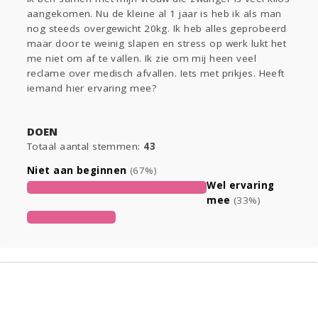
Sport
Contact
Viva zoekt
Aangeboden
aangekomen. Nu de kleine al 1 jaar is heb ik als man
Gevraagd
Horen
Doen
Zien
nog steeds overgewicht 20kg. Ik heb alles geprobeerd
maar door te weinig slapen en stress op werk lukt het
Lezen
me niet om af te vallen. Ik zie om mij heen veel
reclame over medisch afvallen. Iets met prikjes. Heeft
iemand hier ervaring mee?
DOEN
Totaal aantal stemmen:
43
Niet aan beginnen
(67%)
Wel ervaring
mee
(33%)