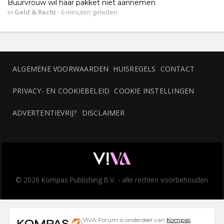
Buurvrouw wil haar pakket niet aannemen
in
Geld & Recht
-
6 minuten geleden
ALGEMENE VOORWAARDEN
HUISREGELS
CONTACT
PRIVACY- EN COOKIEBELEID
COOKIE INSTELLINGEN
ADVERTENTIEVRIJ?
DISCLAIMER
© 2026 Kompas Publishing B.V. - alle rechten voorbehouden
VIVA Forum is onderdeel van
Kompas