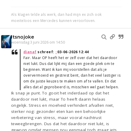
Als klagen telde als werk, dan had mijn ex zich ook
moeiteloos een Mercedes kunnen veroorloven.
Itsnojoke
woensdag 3 juni 2026 om 14:50
dianaf
schreef:
↑
03-06-2026 12:44
Fair. Maar OP heeft het er zelf over dat het daardoor
niet lukt. Dus dat lijkt mij dan een goede plek om te
beginnen. Want ik kan mij voorstellen dat als je
oververmoeid en gestrest bent, dan het veel lastiger is
om de juiste keuzes te maken om af te vallen. En dat
alles dat al geprobeerd is, misschien wel gaat helpen.
Ik snap je punt. To gooit het inderdaad op dat het
daardoor niet lukt, maar To heeft daarin helaas
ongelijk. Stress en moeheid verhindert afvallen niet,
sterker nog: gezonder eten kan een behoorlijke
verbetering van stress, maar vooral nachtrust
teweegbrengen. Dus dat het daardoor niet lukt, is
gewoon omdat mensen nou eenmaal toch graag iets