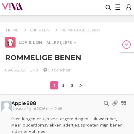
HOME
LIJF & LIJN
ROMMELIGE BENEN
LIJF & LIJN
ALLE PIJLERS
ROMMELIGE BENEN
09-06-2026 12:48
58 berichten
Relaties
Werk & Studie
Geld & Recht
Reizen
Seks
Gezondheid
Coronavirus
Overig
COVID-19
1
2
3
Actueel
Oekraïne
Entertainment
Appie888
Lijf & Lijn
dinsdag 9 juni 2026 om 12:48
Kinderen
Digi
Eten
Mode & Beauty
Even klagen,er zijn veel ergere dingen ….ik weet het,
Zwanger
Psyche
Thuis
Klussen
Maar ouderdomsvlekken,adertjes,sproeten mijn benen
zitten er vol mee.
Sport
Contact
Viva zoekt
Aangeboden