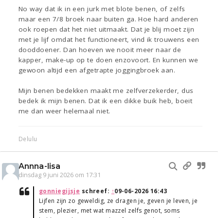
No way dat ik in een jurk met blote benen, of zelfs
maar een 7/8 broek naar buiten ga. Hoe hard anderen
ook roepen dat het niet uitmaakt. Dat je blij moet zijn
met je lijf omdat het functioneert, vind ik trouwens een
dooddoener. Dan hoeven we nooit meer naar de
kapper, make-up op te doen enzovoort. En kunnen we
gewoon altijd een afgetrapte joggingbroek aan.
Mijn benen bedekken maakt me zelfverzekerder, dus
bedek ik mijn benen. Dat ik een dikke buik heb, boeit
me dan weer helemaal niet.
Delulu
Annna-lisa
dinsdag 9 juni 2026 om 17:31
gonniegijsje
schreef:
↑
09-06-2026 16:43
Lijfen zijn zo geweldig, ze dragen je, geven je leven, je
stem, plezier, met wat mazzel zelfs genot, soms