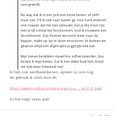
overgewicht.
No way dat ik in een jurk met blote benen, of zelfs
maar een 7/8 broek naar buiten ga. Hoe hard anderen
ook roepen dat het niet uitmaakt. Dat je blij moet zijn
met je lijf omdat het functioneert, vind ik trouwens een
dooddoener. Dan hoeven we nooit meer naar de
kapper, make-up op te doen enzovoort. En kunnen we
gewoon altijd een afgetrapte joggingbroek aan.
Mijn benen bedekken maakt me zelfverzekerder, dus
bedek ik mijn benen. Dat ik een dikke buik heb, boeit
me dan weer helemaal niet.
Ik heb ook aardbeienbenen, epileer ze ook nog.
Nu gebruik ik sinds kort dit:
https://www.kruidvat.nl/mixa-urea-cica- ... gLVJ_D_BwE
En het helpt zeker wat!