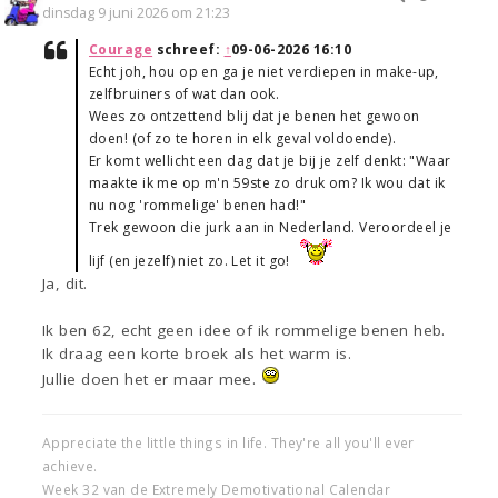
dinsdag 9 juni 2026 om 21:23
Courage
schreef:
↑
09-06-2026 16:10
Echt joh, hou op en ga je niet verdiepen in make-up,
zelfbruiners of wat dan ook.
Wees zo ontzettend blij dat je benen het gewoon
doen! (of zo te horen in elk geval voldoende).
Er komt wellicht een dag dat je bij je zelf denkt: "Waar
maakte ik me op m'n 59ste zo druk om? Ik wou dat ik
nu nog 'rommelige' benen had!"
Trek gewoon die jurk aan in Nederland. Veroordeel je
lijf (en jezelf) niet zo. Let it go!
Ja, dit.
Ik ben 62, echt geen idee of ik rommelige benen heb.
Ik draag een korte broek als het warm is.
Jullie doen het er maar mee.
Appreciate the little things in life. They're all you'll ever
achieve.
Week 32 van de Extremely Demotivational Calendar