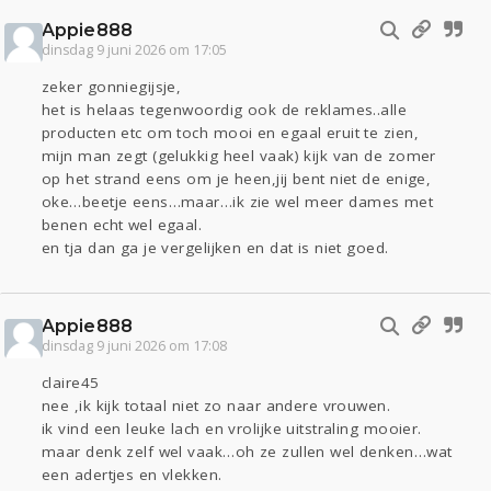
Appie888
dinsdag 9 juni 2026 om 17:05
zeker gonniegijsje,
het is helaas tegenwoordig ook de reklames..alle
producten etc om toch mooi en egaal eruit te zien,
mijn man zegt (gelukkig heel vaak) kijk van de zomer
op het strand eens om je heen,jij bent niet de enige,
oke…beetje eens…maar…ik zie wel meer dames met
benen echt wel egaal.
en tja dan ga je vergelijken en dat is niet goed.
Appie888
dinsdag 9 juni 2026 om 17:08
claire45
nee ,ik kijk totaal niet zo naar andere vrouwen.
ik vind een leuke lach en vrolijke uitstraling mooier.
maar denk zelf wel vaak…oh ze zullen wel denken…wat
een adertjes en vlekken.