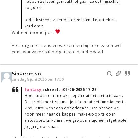
hebben ze leven gemaakt, of gaan ze dat misschien
nog doen.
Ik denk steeds vaker dat onze lijfen die kritiek niet
verdienen.
Wat een mooie post
Heel erg mee eens en we zouden bij deze zaken wel
eens wat vaker stil mogen staan, inderdaad.
SinPermiso
dinsdag 9 juni 2026 om 17:50
Fantasy
schreef:
↑
09-06-2026 17:22
Hoe hard anderen ook roepen dat het niet uitmaakt.
Dat je blij moet zijn met je lijf omdat het functioneert,
vind ik trouwens een dooddoener. Dan hoeven we
nooit meer naar de kapper, make-up op te doen
enzovoort. En kunnen we gewoon altijd een afgetrapte
joggingbroek aan.