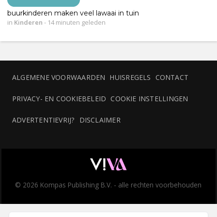
buurkinderen maken veel lawaai in tuin
in
Kinderen
-
14 minuten geleden
ALGEMENE VOORWAARDEN
HUISREGELS
CONTACT
PRIVACY- EN COOKIEBELEID
COOKIE INSTELLINGEN
ADVERTENTIEVRIJ?
DISCLAIMER
© 2026 Kompas Publishing B.V. - alle rechten voorbehouden