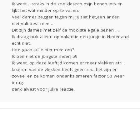
Ik weet …straks in de zon kleuren mijn benen iets en
Gevraagd
Horen
Doen
Zien
lijkt het wat minder op te vallen.
Lezen
Veel dames zeggen tegen mij;jij ziet het,een ander
niet,valt best mee…
Dit zijn dames met zelf de mooiste egale benen ….
Ik draag ook alleen op vakantie een jurkje in Nederland
echt niet.
Hoe gaan jullie hier mee om?
Ik ben niet de jongste meer; 59
Ik weet, op deze leeftijd komen er meer vlekken etc..
laseren van de vlekken heeft geen zin…het zijn er
zoveel en ze komen ondanks smeren factor 50 weer
terug.
dank alvast voor jullie reactie.