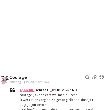
Courage
dinsdag 9 juni 2026 om 16:41
Appie888
schreef:
↑
09-06-2026 16:35
courage, ja…ben echt wel met jou eens.
ik werk in de zorg en zie genoeg ellende, dus tja ik
begrijp jou bericht
vaak heeft een mens dit soort uitspraken ook wel