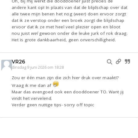
Oh, bij mij werkt die dooddoener juist precies de
andere kant op! In plaats van dat de blijdschap over dat
alle twee mijn benen het nog (weer) doen ervoor zorgt
dat ik ze verstop onder een broek zorgt die blijdschap
ervoor dat ik ze met heel veel plezier open en bloot
nou juist
wel
gewoon onder die leuke jurk of rok draag.
Het is grote dankbaarheid, geen onverschilligheid.
VR26
dinsdag 9 juni 2026 om 18:28
Zou er één man zijn die zich hier druk over maakt!?
Vraag ik me dan af
Maar das evengoed ook een dooddoener TO. Want jij
vindt het vervelend.
Verder geen nuttige tips- sorry off topic