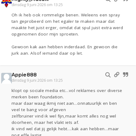
dinsdag 9 juni 2026 om 13:25
Oh ik heb ook rommelige benen. Weleens een spray
tan geprobeerd om het egaler te maken maar dat
maakte het juist erger, omdat dat spul juist extra werd
opgenomen door mijn sproeten.
Gewoon kak aan hebben inderdaad. En gewoon die
jurk aan. Alsof iemand daar op let.
Appie888
dinsdag 9 juni 2026 om 13:25
klopt op sociale media etc…vol reklames over diverse
merken been foundation.
maar daar waag ikmij niet aan…onnatuurlijk en ben
veel te bang voor afgeven
zelfbruiner vind ik wel fijn,maar komt alles nog wel
doorheen, maar het vlakt iets af.
ik vind wel dat jij gelijk hebt….kak aan hebben…maar
nog effe lastig.