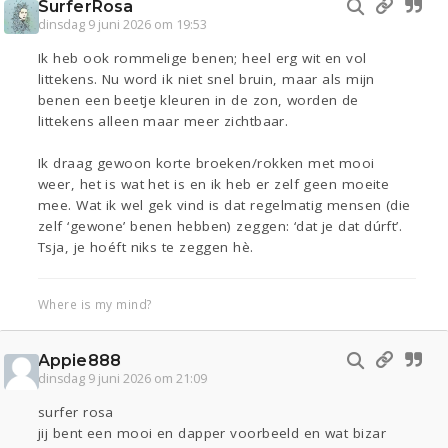
SurferRosa
dinsdag 9 juni 2026 om 19:53
Ik heb ook rommelige benen; heel erg wit en vol
littekens. Nu word ik niet snel bruin, maar als mijn
benen een beetje kleuren in de zon, worden de
littekens alleen maar meer zichtbaar.
Ik draag gewoon korte broeken/rokken met mooi
weer, het is wat het is en ik heb er zelf geen moeite
mee. Wat ik wel gek vind is dat regelmatig mensen (die
zelf ‘gewone’ benen hebben) zeggen: ‘dat je dat dúrft’.
Tsja, je hoéft niks te zeggen hè.
Where is my mind?
Appie888
dinsdag 9 juni 2026 om 21:09
surfer rosa
jij bent een mooi en dapper voorbeeld en wat bizar