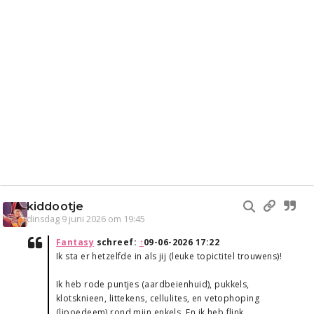
kiddootje
dinsdag 9 juni 2026 om 19:45
Fantasy
schreef:
↑
09-06-2026 17:22
Ik sta er hetzelfde in als jij (leuke topictitel trouwens)!
Ik heb rode puntjes (aardbeienhuid), pukkels,
klotsknieen, littekens, cellulites, en vetophoping
(lipoedeem) rond mijn enkels. En ik heb flink