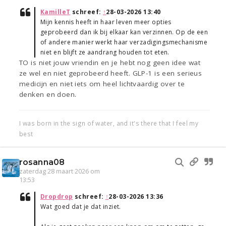
KamilleT
schreef:
↑
28-03-2026 13:40
Mijn kennis heeft in haar leven meer opties
geprobeerd dan ik bij elkaar kan verzinnen. Op de een
of andere manier werkt haar verzadigingsmechanisme
niet en blijft ze aandrang houden tot eten.
TO is niet jouw vriendin en je hebt nog geen idee wat
ze wel en niet geprobeerd heeft. GLP-1 is een serieus
medicijn en niet iets om heel lichtvaardig over te
denken en doen.
I was born in the sign of water, and it's there that I feel my
best
rosanna08
zaterdag 28 maart 2026 om
13:53
Dropdrop
schreef:
↑
28-03-2026 13:36
Wat goed dat je dat inziet.