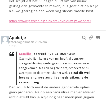
Het schijnt dat het 66 dagen duurt om van nieuw
gedrag een gewoonte te maken, dus geef niet op als je
nieuwe gedrag na een week nog steeds moeite kost.
https://www.psychologie.nl/artikel/nieuw-gewoonte/
Appletje
zaterdag 28 maart 2026 om
13:36
KamilleT
schreef:
↑
28-03-2026 13:34
Ozempic. Een kennis van mij heeft al eens een
maagverkleining ondergaan maar is daarna weer
aangekomen. Na een begeleid traject heeft ze nu
Ozempic en daarmee lukt het wel.
Ze zal dit wel
levenslang moeten blijven gebruiken, is de
verwachting.
Dan zou ik toch eerst de andere genoemde opties
gaan proberen. Als op een natuurlijke manier afvallen
echt niet lukt kan je altijd nog naar medicijnen grijpen.