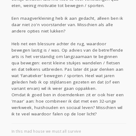
eten, weinig motivatie tot bewegen / sporten.
Een maagverkleining heb ik aan gedacht, alleen ben ik
daar niet zo'n voorstander van. Misschien als alle
andere opties niet lukken?
Heb net een blessure achter de rug, waardoor
bewegen lastig is / was. Op advies van de betreffende
arts is het verstandig om langzaamaan te beginnen
qua bewegen: eerst kleine stukjes wandelen / fietsen
en dat telkens uitbreiden. Pas later dit jaar denken aan
wat 'fanatieker' bewegen / sporten. Heel wat jaren
geleden heb ik op stijldansen gezeten en dat (of een
variant ervan) wil ik weer gaan oppakken.
Omdat ik goed ben in doemdenken zit er ook hier een
'maar' aan: hoe combineer ik dat met een 32-urige
werkweek, huishouden en sociaal leven? Misschien wil
ik te veel waardoor falen op de loer licht?
In this mad house we must all survive