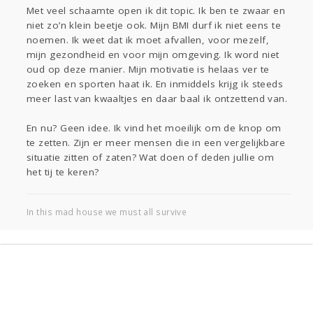
Sport
Contact
Viva zoekt
Aangeboden
Met veel schaamte open ik dit topic. Ik ben te zwaar en
niet zo’n klein beetje ook. Mijn BMI durf ik niet eens te
Gevraagd
Horen
Doen
Zien
noemen. Ik weet dat ik moet afvallen, voor mezelf,
Lezen
mijn gezondheid en voor mijn omgeving. Ik word niet
oud op deze manier. Mijn motivatie is helaas ver te
zoeken en sporten haat ik. En inmiddels krijg ik steeds
meer last van kwaaltjes en daar baal ik ontzettend van.
En nu? Geen idee. Ik vind het moeilijk om de knop om
te zetten. Zijn er meer mensen die in een vergelijkbare
situatie zitten of zaten? Wat doen of deden jullie om
het tij te keren?
In this mad house we must all survive