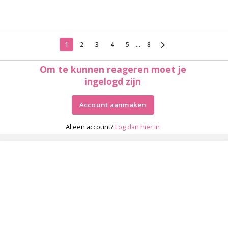
1
2
3
4
5
...
8
Om te kunnen reageren moet je
ingelogd zijn
Account aanmaken
Al een account?
Log dan hier in