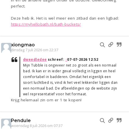
in en de andere dagen onder de douche. Gewoonweg
perfect.
Deze heb ik. Het is wel meer een zitbad dan een ligbad:
https://myhellobath.nl/bath-buckets/
xiongmao
dinsdag 7 juli 2026 om 22:37
dweedledee
schreef:
↑
07-07-2026 12:52
Mijn Tubble is ongeveer net zo groot als een normaal
bad. Ik kan er in ieder geval volledig in liggen en heel
comfortabel in badderen. Omdat het eigenlijk een
soort luchtbed is, vind ik het veel lekkerder liggen dan
een normaal bad. De afbeeldingen op de website zijn
wel representatief voor het formaat.
Krijg helemaal zin om er 1 te kopen!
Pendule
woensdag 8 juli 2026 om 07:37