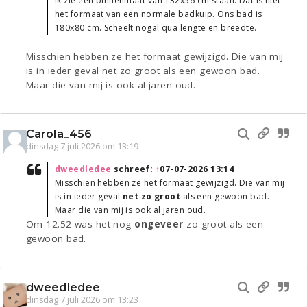
Ik zie een binnenmaat van 132x56 cm staan. Dat is niet
het formaat van een normale badkuip. Ons bad is
180x80 cm. Scheelt nogal qua lengte en breedte.
Misschien hebben ze het formaat gewijzigd. Die van mij
is in ieder geval net zo groot als een gewoon bad.
Maar die van mij is ook al jaren oud.
Carola_456
dinsdag 7 juli 2026 om 13:19
dweedledee
schreef:
↑
07-07-2026 13:14
Misschien hebben ze het formaat gewijzigd. Die van mij
is in ieder geval
net zo groot
als een gewoon bad.
Maar die van mij is ook al jaren oud.
Om 12.52 was het nog
ongeveer
zo groot als een
gewoon bad.
dweedledee
dinsdag 7 juli 2026 om 13:23