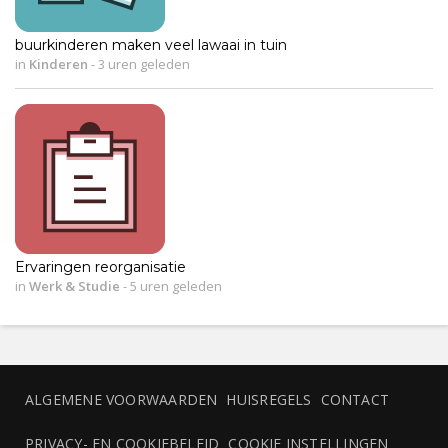
buurkinderen maken veel lawaai in tuin
in
Kinderen
-
3 uren geleden
Ervaringen reorganisatie
in
Werk & Studie
-
5 uren geleden
ALGEMENE VOORWAARDEN
HUISREGELS
CONTACT
PRIVACY- EN COOKIEBELEID
COOKIE INSTELLINGEN