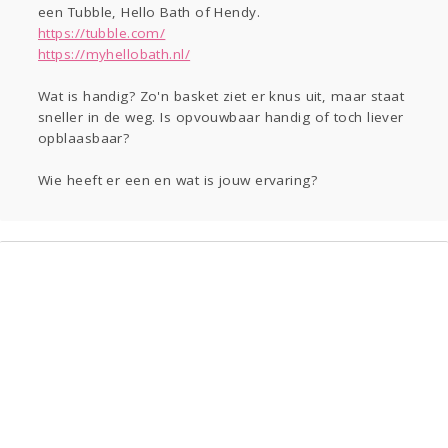
Sport
Contact
Viva zoekt
Aangeboden
een Tubble, Hello Bath of Hendy.
https://tubble.com/
Gevraagd
Horen
Doen
Zien
https://myhellobath.nl/
Lezen
Wat is handig? Zo'n basket ziet er knus uit, maar staat
sneller in de weg. Is opvouwbaar handig of toch liever
opblaasbaar?
Wie heeft er een en wat is jouw ervaring?