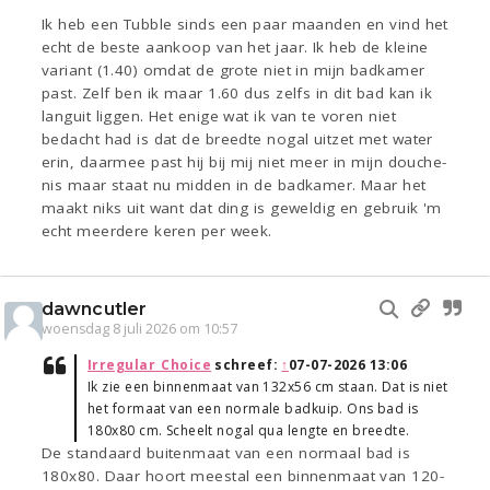
Ik heb een Tubble sinds een paar maanden en vind het
echt de beste aankoop van het jaar. Ik heb de kleine
variant (1.40) omdat de grote niet in mijn badkamer
past. Zelf ben ik maar 1.60 dus zelfs in dit bad kan ik
languit liggen. Het enige wat ik van te voren niet
bedacht had is dat de breedte nogal uitzet met water
erin, daarmee past hij bij mij niet meer in mijn douche-
nis maar staat nu midden in de badkamer. Maar het
maakt niks uit want dat ding is geweldig en gebruik 'm
echt meerdere keren per week.
dawncutler
woensdag 8 juli 2026 om 10:57
Irregular_Choice
schreef:
↑
07-07-2026 13:06
Ik zie een binnenmaat van 132x56 cm staan. Dat is niet
het formaat van een normale badkuip. Ons bad is
180x80 cm. Scheelt nogal qua lengte en breedte.
De standaard buitenmaat van een normaal bad is
180x80. Daar hoort meestal een binnenmaat van 120-