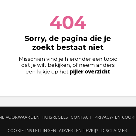
404
Sorry, de pagina die je
zoekt bestaat niet
Misschien vind je hieronder een topic
dat je wilt bekijken, of neem anders
pijler overzicht
een kijkje op het
NE VOORWAARDEN
HUISREGELS
CONTACT
PRIVACY- EN COOK
COOKIE INSTELLINGEN
ADVERTENTIEVRIJ?
DISCLAIMER