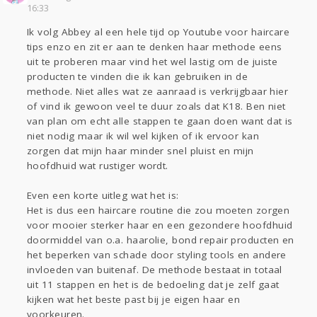
Sport
Contact
Viva zoekt
Aangeboden
16:33
Gevraagd
Horen
Doen
Zien
Ik volg Abbey al een hele tijd op Youtube voor haircare
Lezen
tips enzo en zit er aan te denken haar methode eens
uit te proberen maar vind het wel lastig om de juiste
producten te vinden die ik kan gebruiken in de
methode. Niet alles wat ze aanraad is verkrijgbaar hier
of vind ik gewoon veel te duur zoals dat K18. Ben niet
van plan om echt alle stappen te gaan doen want dat is
niet nodig maar ik wil wel kijken of ik ervoor kan
zorgen dat mijn haar minder snel pluist en mijn
hoofdhuid wat rustiger wordt.
Even een korte uitleg wat het is:
Het is dus een haircare routine die zou moeten zorgen
voor mooier sterker haar en een gezondere hoofdhuid
doormiddel van o.a. haarolie, bond repair producten en
het beperken van schade door styling tools en andere
invloeden van buitenaf. De methode bestaat in totaal
uit 11 stappen en het is de bedoeling dat je zelf gaat
kijken wat het beste past bij je eigen haar en
voorkeuren.