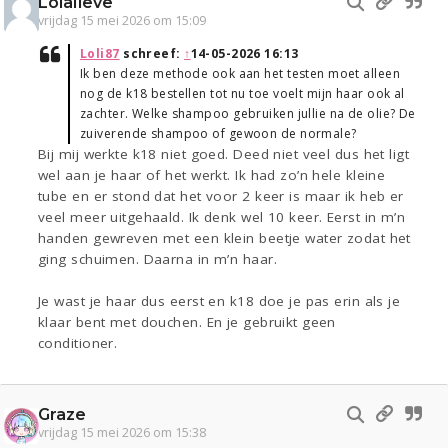
Lolalieve
vrijdag 15 mei 2026 om 15:09
Loli87
schreef:
↑
14-05-2026 16:13
Ik ben deze methode ook aan het testen moet alleen
nog de k18 bestellen tot nu toe voelt mijn haar ook al
zachter. Welke shampoo gebruiken jullie na de olie? De
zuiverende shampoo of gewoon de normale?
Bij mij werkte k18 niet goed. Deed niet veel dus het ligt
wel aan je haar of het werkt. Ik had zo’n hele kleine
tube en er stond dat het voor 2 keer is maar ik heb er
veel meer uitgehaald. Ik denk wel 10 keer. Eerst in m’n
handen gewreven met een klein beetje water zodat het
ging schuimen. Daarna in m’n haar.
Je wast je haar dus eerst en k18 doe je pas erin als je
klaar bent met douchen. En je gebruikt geen
conditioner.
Graze
vrijdag 15 mei 2026 om 15:38