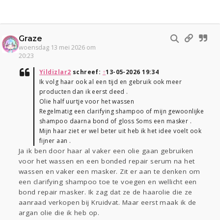
Graze
woensdag 13 mei 2026 om
20:23
Yildizlar2
schreef:
↑
13-05-2026 19:34
Ik volg haar ook al een tijd en gebruik ook meer
producten dan ik eerst deed .
Olie half uurtje voor het wassen
Regelmatig een clarifying shampoo of mijn gewoonlijke
shampoo daarna bond of gloss Soms een masker .
Mijn haar ziet er wel beter uit heb ik het idee voelt ook
fijner aan .
Ja ik ben door haar al vaker een olie gaan gebruiken
voor het wassen en een bonded repair serum na het
wassen en vaker een masker. Zit er aan te denken om
een clarifying shampoo toe te voegen en wellicht een
bond repair masker. Ik zag dat ze de haarolie die ze
aanraad verkopen bij Kruidvat. Maar eerst maak ik de
argan olie die ik heb op.