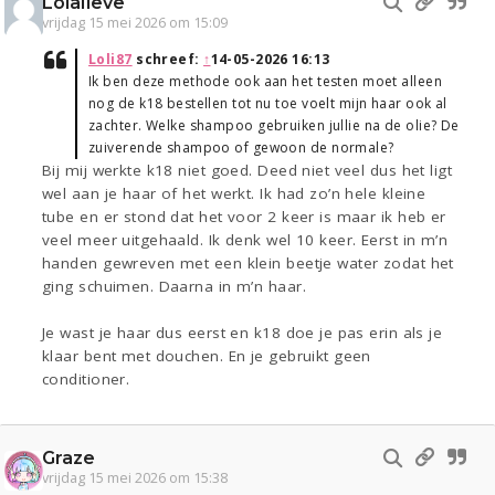
Lolalieve
vrijdag 15 mei 2026 om 15:09
Loli87
schreef:
↑
14-05-2026 16:13
Ik ben deze methode ook aan het testen moet alleen
nog de k18 bestellen tot nu toe voelt mijn haar ook al
zachter. Welke shampoo gebruiken jullie na de olie? De
zuiverende shampoo of gewoon de normale?
Bij mij werkte k18 niet goed. Deed niet veel dus het ligt
wel aan je haar of het werkt. Ik had zo’n hele kleine
tube en er stond dat het voor 2 keer is maar ik heb er
veel meer uitgehaald. Ik denk wel 10 keer. Eerst in m’n
handen gewreven met een klein beetje water zodat het
ging schuimen. Daarna in m’n haar.
Je wast je haar dus eerst en k18 doe je pas erin als je
klaar bent met douchen. En je gebruikt geen
conditioner.
Graze
vrijdag 15 mei 2026 om 15:38