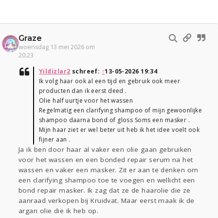
Graze
woensdag 13 mei 2026 om
20:23
Yildizlar2
schreef:
↑
13-05-2026 19:34
Ik volg haar ook al een tijd en gebruik ook meer
producten dan ik eerst deed .
Olie half uurtje voor het wassen
Regelmatig een clarifying shampoo of mijn gewoonlijke
shampoo daarna bond of gloss Soms een masker .
Mijn haar ziet er wel beter uit heb ik het idee voelt ook
fijner aan .
Ja ik ben door haar al vaker een olie gaan gebruiken
voor het wassen en een bonded repair serum na het
wassen en vaker een masker. Zit er aan te denken om
een clarifying shampoo toe te voegen en wellicht een
bond repair masker. Ik zag dat ze de haarolie die ze
aanraad verkopen bij Kruidvat. Maar eerst maak ik de
argan olie die ik heb op.