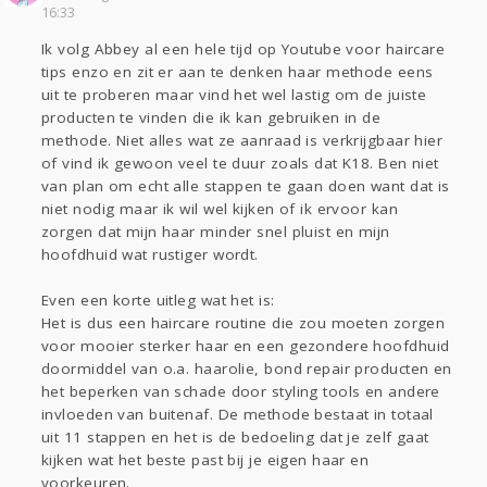
Sport
Contact
Viva zoekt
Aangeboden
16:33
Gevraagd
Horen
Doen
Zien
Ik volg Abbey al een hele tijd op Youtube voor haircare
Lezen
tips enzo en zit er aan te denken haar methode eens
uit te proberen maar vind het wel lastig om de juiste
producten te vinden die ik kan gebruiken in de
methode. Niet alles wat ze aanraad is verkrijgbaar hier
of vind ik gewoon veel te duur zoals dat K18. Ben niet
van plan om echt alle stappen te gaan doen want dat is
niet nodig maar ik wil wel kijken of ik ervoor kan
zorgen dat mijn haar minder snel pluist en mijn
hoofdhuid wat rustiger wordt.
Even een korte uitleg wat het is:
Het is dus een haircare routine die zou moeten zorgen
voor mooier sterker haar en een gezondere hoofdhuid
doormiddel van o.a. haarolie, bond repair producten en
het beperken van schade door styling tools en andere
invloeden van buitenaf. De methode bestaat in totaal
uit 11 stappen en het is de bedoeling dat je zelf gaat
kijken wat het beste past bij je eigen haar en
voorkeuren.