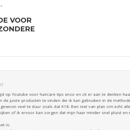
DE VOOR
ld & Recht
Reizen
Seks
Gezondheid
Coronavirus
Overig
EZONDERE
COVID-19
Kinderen
Digi
Eten
Zwanger
Psyche
Mode &
Beauty
Viva zoekt
Aangeboden
Gevraagd
Horen
Doen
Zien
33
tijd op Youtube voor haircare tips enzo en zit er aan te denken h
m de juiste producten te vinden die ik kan gebruiken in de methode
ik gewoon veel te duur zoals dat K18. Ben niet van plan om echt al
 kijken of ik ervoor kan zorgen dat mijn haar minder snel pluist en
et is: