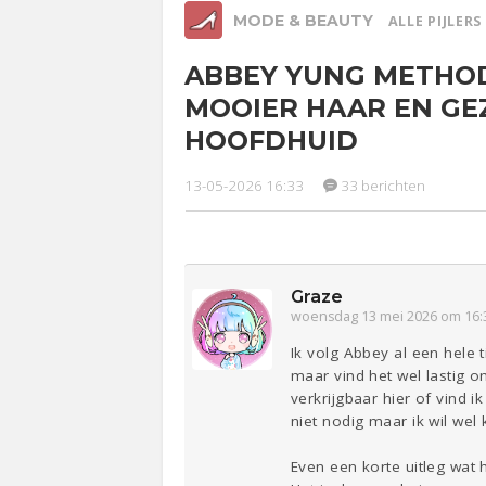
MODE & BEAUTY
ALLE PIJLERS
ABBEY YUNG METHO
Relaties
Werk &
Ge
MOOIER HAAR EN G
Studie
HOOFDHUID
Entertainment
Lijf & Lijn
13-05-2026 16:33
33 berichten
Sport
Contact
Graze
woensdag 13 mei 2026 om 16:
Ik volg Abbey al een hele 
maar vind het wel lastig o
verkrijgbaar hier of vind 
niet nodig maar ik wil wel
Even een korte uitleg wat h