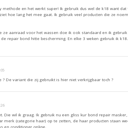
y methode en het werkt super! Ik gebruik dus wel de k18 want dat 
e ziet hoe lang het mee gaat. Ik gebruik veel producten die ze noe
ie ze aanraad voor het wassen doe ik ook standaard en ik gebrui
k de repair bond hitte bescherming. En elke 3 weken gebruik ik k1
:05
e ? De variant die zij gebruikt is hier niet verkrijgbaar toch ?
:26
 Die wil ik graag. Ik gebruik nu een gliss kur bond repair masker, d
ar merk (categorie haar) op te zetten, de haar producten staan we
o en conditioner online.