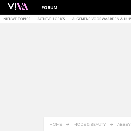
FORUM
NIEUWE TOPICS
ACTIEVE TOPICS
ALGEMENE VOORWAARDEN & HUI
HOME
MODE & BEAUTY
ABBEY