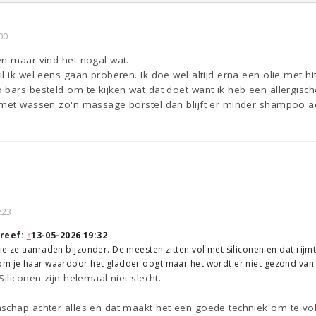
00
en maar vind het nogal wat.
 ik wel eens gaan proberen. Ik doe wel altijd erna een olie met hit
 bars besteld om te kijken wat dat doet want ik heb een allergisc
 met wassen zo'n massage borstel dan blijft er minder shampoo a
:23
reef:
↑
13-05-2026 19:32
ie ze aanraden bijzonder. De meesten zitten vol met siliconen en dat rijmt
om je haar waardoor het gladder oogt maar het wordt er niet gezond van
iliconen zijn helemaal niet slecht.
schap achter alles en dat maakt het een goede techniek om te vo