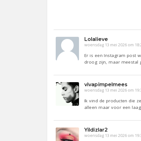
Lolalieve
woensdag 13 mei 2026 om 18:
Er is een Instagram post w
droog zijn, maar meestal
vivapimpelmees
woensdag 13 mei 2026 om 19:
Ik vind de producten die z
alleen maar voor een laag
Yildizlar2
woensdag 13 mei 2026 om 19: