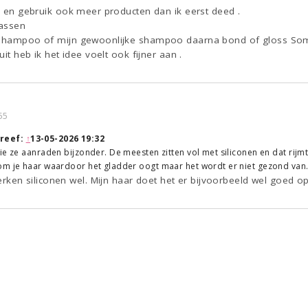
jd en gebruik ook meer producten dan ik eerst deed .
wassen
g shampoo of mijn gewoonlijke shampoo daarna bond of gloss So
uit heb ik het idee voelt ook fijner aan .
55
reef:
↑
13-05-2026 19:32
ie ze aanraden bijzonder. De meesten zitten vol met siliconen en dat rijmt
om je haar waardoor het gladder oogt maar het wordt er niet gezond van
n siliconen wel. Mijn haar doet het er bijvoorbeeld wel goed op e