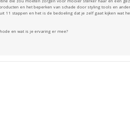
outine die zou moeten zorgen voor mooier sterker haar en een g
 producten en het beperken van schade door styling tools en ande
it 11 stappen en het is de bedoeling dat je zelf gaat kijken wat he
hode en wat is je ervaring er mee?