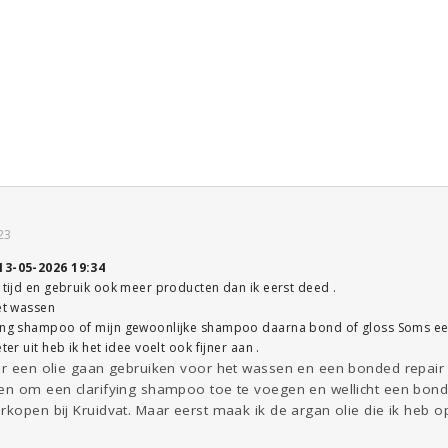
23
13-05-2026 19:34
n tijd en gebruik ook meer producten dan ik eerst deed .
het wassen
ying shampoo of mijn gewoonlijke shampoo daarna bond of gloss Soms ee
ter uit heb ik het idee voelt ook fijner aan .
ker een olie gaan gebruiken voor het wassen en een bonded repai
ken om een clarifying shampoo toe te voegen en wellicht een bond 
rkopen bij Kruidvat. Maar eerst maak ik de argan olie die ik heb o