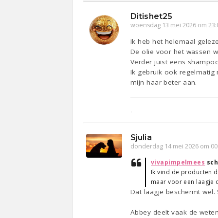
Ditishet25
woensdag 13 mei 2026 om 23:
Ik heb het helemaal gelez
De olie voor het wassen wil
Verder juist eens shampoo
Ik gebruik ook regelmatig
mijn haar beter aan.
.
Sjulia
donderdag 14 mei 2026 om 00
vivapimpelmees
sch
Ik vind de producten d
maar voor een laagje 
Dat laagje beschermt wel. S
Abbey deelt vaak de weten