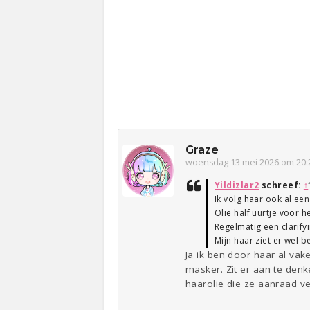
Graze
woensdag 13 mei 2026 om 20:
Yildizlar2
schreef:
↑
Ik volg haar ook al ee
Olie half uurtje voor 
Regelmatig een clarif
Mijn haar ziet er wel be
Ja ik ben door haar al va
masker. Zit er aan te den
haarolie die ze aanraad ve