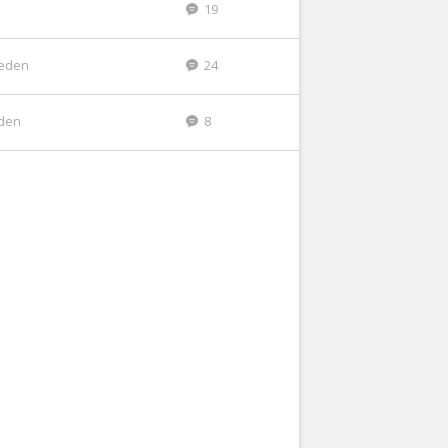
19
leden
24
eden
8