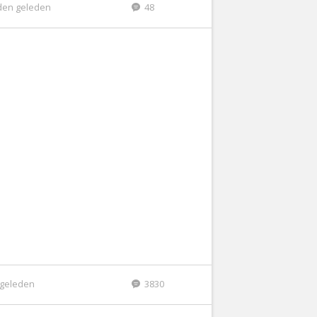
den geleden
48
r geleden
3830