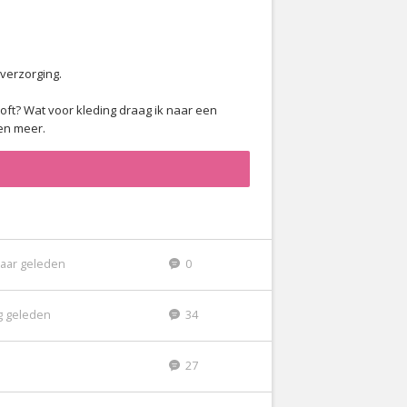
 verzorging.
oft? Wat voor kleding draag ik naar een
en meer.
jaar geleden
0
g geleden
34
27