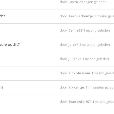
door
Laura
29 dagen geleden
cht
door
Aardvarkentje
1 maand gel
door
Celine29
1 maand geleden
oie outfit?
door
jules*
3 maanden geleden
door
Jillian76
1 maand geleden
door
Pinkblossom
1 maand gele
an
door
Kikkertje
11 maanden gele
door
Evadewit1974
1 maand gele