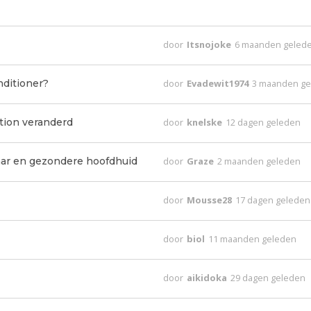
door
Itsnojoke
6 maanden geled
nditioner?
door
Evadewit1974
3 maanden g
tion veranderd
door
knelske
12 dagen geleden
ar en gezondere hoofdhuid
door
Graze
2 maanden geleden
door
Mousse28
17 dagen geleden
door
biol
11 maanden geleden
door
aikidoka
29 dagen geleden