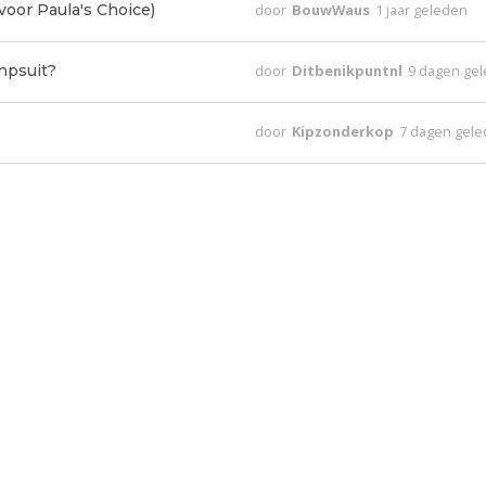
voor Paula's Choice)
door
BouwWaus
1 jaar geleden
mpsuit?
door
Ditbenikpuntnl
9 dagen ge
door
Kipzonderkop
7 dagen gel