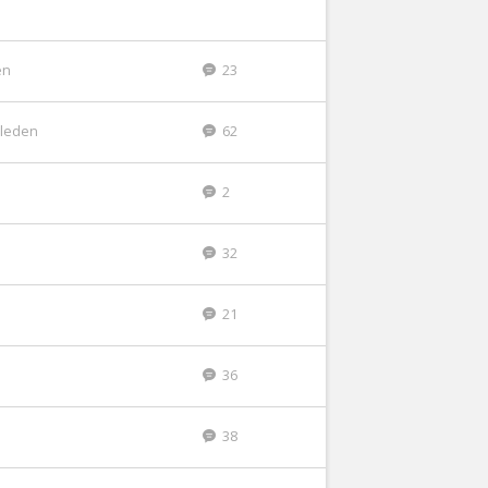
en
23
eleden
62
2
32
21
36
38