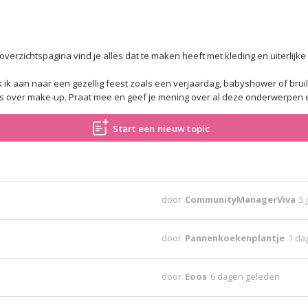
erzichtspagina vind je alles dat te maken heeft met kleding en uiterlijke
ik aan naar een gezellig feest zoals een verjaardag, babyshower of bruil
icks over make-up. Praat mee en geef je mening over al deze onderwerpen 
Start een nieuw topic
door
CommunityManagerViva
5 
door
Pannenkoekenplantje
1 da
door
Eoos
6 dagen geleden