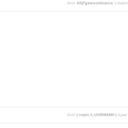
door
blijfgewoonbianca
3 maan
door
{ topic.S_USERNAME }
4 jaa