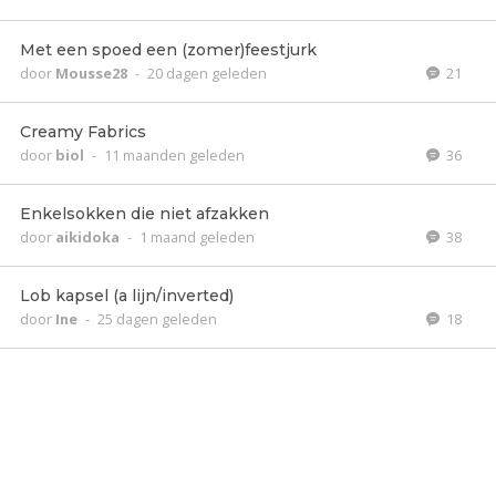
Met een spoed een (zomer)feestjurk
door
Mousse28
-
20 dagen geleden
21
Creamy Fabrics
door
biol
-
11 maanden geleden
36
Enkelsokken die niet afzakken
door
aikidoka
-
1 maand geleden
38
Lob kapsel (a lijn/inverted)
door
Ine
-
25 dagen geleden
18