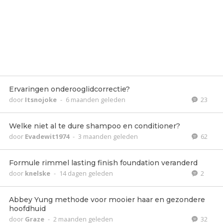
Ervaringen onderooglidcorrectie?
door
Itsnojoke
-
6 maanden geleden
23
Welke niet al te dure shampoo en conditioner?
door
Evadewit1974
-
3 maanden geleden
62
Formule rimmel lasting finish foundation veranderd
door
knelske
-
14 dagen geleden
2
Abbey Yung methode voor mooier haar en gezondere
hoofdhuid
door
Graze
-
2 maanden geleden
32