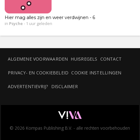
Hier mag alles zijn en weer verdwijnen - 6
in
Psyche
-
1 uur geleden
ALGEMENE VOORWAARDEN
HUISREGELS
CONTACT
PRIVACY- EN COOKIEBELEID
COOKIE INSTELLINGEN
ADVERTENTIEVRIJ?
DISCLAIMER
© 2026 Kompas Publishing B.V. - alle rechten voorbehouden