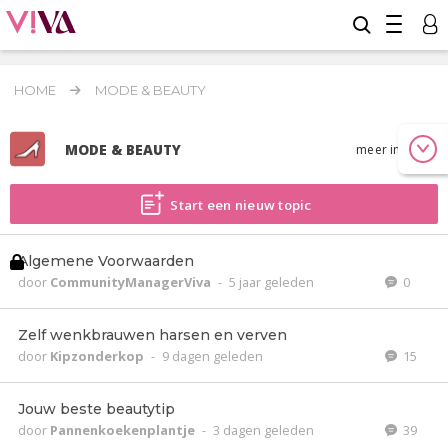
HOME
MODE & BEAUTY
MODE & BEAUTY
meer info
Start een nieuw topic
Algemene Voorwaarden
door
CommunityManagerViva
-
5 jaar geleden
0
Zelf wenkbrauwen harsen en verven
door
Kipzonderkop
-
9 dagen geleden
15
Jouw beste beautytip
door
Pannenkoekenplantje
-
3 dagen geleden
39