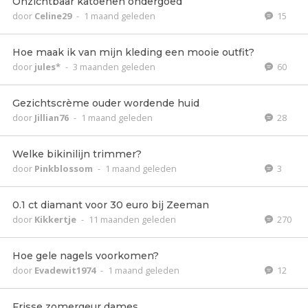
Onzichtbaar katoenen ondergoed
door
Celine29
-
1 maand geleden
15
Hoe maak ik van mijn kleding een mooie outfit?
door
jules*
-
3 maanden geleden
60
Gezichtscrème ouder wordende huid
door
Jillian76
-
1 maand geleden
28
Welke bikinilijn trimmer?
door
Pinkblossom
-
1 maand geleden
3
0.1 ct diamant voor 30 euro bij Zeeman
door
Kikkertje
-
11 maanden geleden
270
Hoe gele nagels voorkomen?
door
Evadewit1974
-
1 maand geleden
12
Frisse zomergeur dames