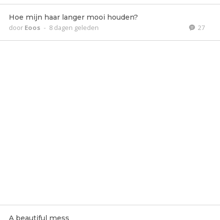
Hoe mijn haar langer mooi houden?
door
Eoos
-
8 dagen geleden
27
A beautiful mess