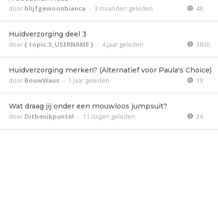
door
blijfgewoonbianca
-
3 maanden geleden
48
Huidverzorging deel 3
door
{ topic.S_USERNAME }
-
4 jaar geleden
3830
Huidverzorging merken? (Alternatief voor Paula's Choice)
door
BouwWaus
-
1 jaar geleden
19
Wat draag jij onder een mouwloos jumpsuit?
door
Ditbenikpuntnl
-
11 dagen geleden
24