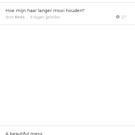
Hoe mijn haar langer mooi houden?
door
Eoos
-
8 dagen geleden
27
A beautiful mess