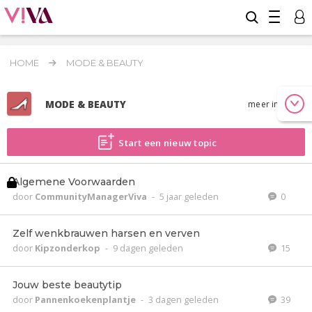
HOME
MODE & BEAUTY
MODE & BEAUTY
meer info
Start een nieuw topic
Algemene Voorwaarden
door
CommunityManagerViva
-
5 jaar geleden
0
Zelf wenkbrauwen harsen en verven
door
Kipzonderkop
-
9 dagen geleden
15
Jouw beste beautytip
door
Pannenkoekenplantje
-
3 dagen geleden
39