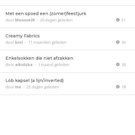
Met een spoed een (zomer)feestjurk
door
Mousse28
-
20 dagen geleden
21
Creamy Fabrics
door
biol
-
11 maanden geleden
36
Enkelsokken die niet afzakken
door
aikidoka
-
1 maand geleden
38
Lob kapsel (a lijn/inverted)
door
Ine
-
25 dagen geleden
18