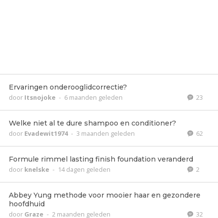
Ervaringen onderooglidcorrectie?
door
Itsnojoke
-
6 maanden geleden
23
Welke niet al te dure shampoo en conditioner?
door
Evadewit1974
-
3 maanden geleden
62
Formule rimmel lasting finish foundation veranderd
door
knelske
-
14 dagen geleden
2
Abbey Yung methode voor mooier haar en gezondere
hoofdhuid
door
Graze
-
2 maanden geleden
32