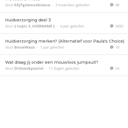
door
blijfgewoonbianca
-
3 maanden geleden
48
Huidverzorging deel 3
door
{ topic.S_USERNAME }
-
4 jaar geleden
3830
Huidverzorging merken? (Alternatief voor Paula's Choice)
door
BouwWaus
-
1 jaar geleden
19
Wat draag jij onder een mouwloos jumpsuit?
door
Ditbenikpuntnl
-
11 dagen geleden
24