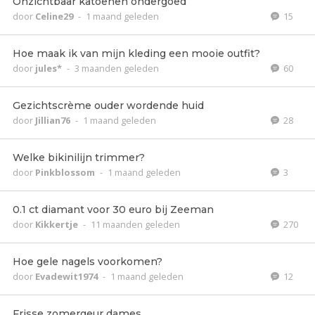
Onzichtbaar katoenen ondergoed
door
Celine29
-
1 maand geleden
15
Hoe maak ik van mijn kleding een mooie outfit?
door
jules*
-
3 maanden geleden
60
Gezichtscrème ouder wordende huid
door
Jillian76
-
1 maand geleden
28
Welke bikinilijn trimmer?
door
Pinkblossom
-
1 maand geleden
3
0.1 ct diamant voor 30 euro bij Zeeman
door
Kikkertje
-
11 maanden geleden
270
Hoe gele nagels voorkomen?
door
Evadewit1974
-
1 maand geleden
12
Frisse zomergeur dames