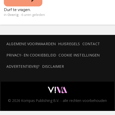
Durf te vragen.
in
Overig
-
6 uren geleden
ALGEMENE VOORWAARDEN
HUISREGELS
CONTACT
PRIVACY- EN COOKIEBELEID
COOKIE INSTELLINGEN
ADVERTENTIEVRIJ?
DISCLAIMER
© 2026 Kompas Publishing B.V. - alle rechten voorbehouden