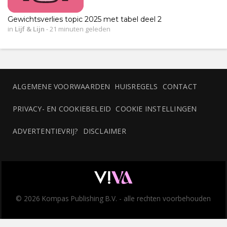
Gewichtsverlies topic 2025 met tabel deel 2
in
Lijf & Lijn
-
21 minuten geleden
ALGEMENE VOORWAARDEN
HUISREGELS
CONTACT
PRIVACY- EN COOKIEBELEID
COOKIE INSTELLINGEN
ADVERTENTIEVRIJ?
DISCLAIMER
© 2026 Kompas Publishing B.V. - alle rechten voorbehouden