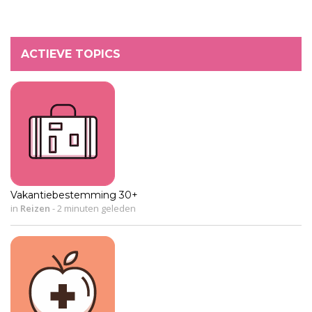
ACTIEVE TOPICS
Vakantiebestemming 30+
in
Reizen
-
2 minuten geleden