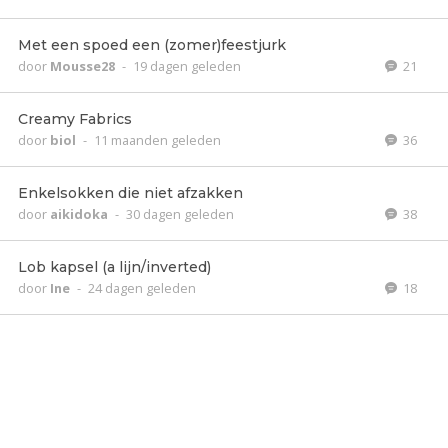
Met een spoed een (zomer)feestjurk
door
Mousse28
-
19 dagen geleden
21
Creamy Fabrics
door
biol
-
11 maanden geleden
36
Enkelsokken die niet afzakken
door
aikidoka
-
30 dagen geleden
38
Lob kapsel (a lijn/inverted)
door
Ine
-
24 dagen geleden
18