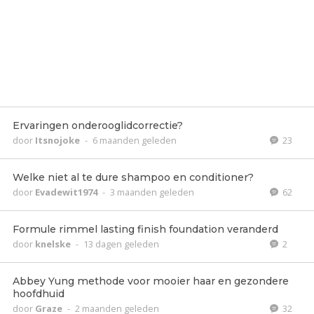
Ervaringen onderooglidcorrectie?
door
Itsnojoke
-
6 maanden geleden
23
Welke niet al te dure shampoo en conditioner?
door
Evadewit1974
-
3 maanden geleden
62
Formule rimmel lasting finish foundation veranderd
door
knelske
-
13 dagen geleden
2
Abbey Yung methode voor mooier haar en gezondere
hoofdhuid
door
Graze
-
2 maanden geleden
32