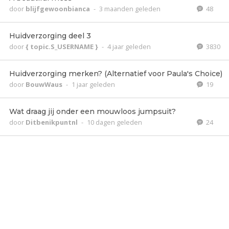
door
blijfgewoonbianca
-
3 maanden geleden
48
Huidverzorging deel 3
door
{ topic.S_USERNAME }
-
4 jaar geleden
3830
Huidverzorging merken? (Alternatief voor Paula's Choice)
door
BouwWaus
-
1 jaar geleden
19
Wat draag jij onder een mouwloos jumpsuit?
door
Ditbenikpuntnl
-
10 dagen geleden
24