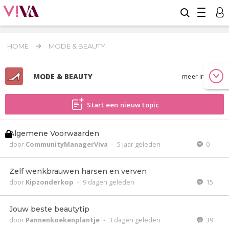
HOME
MODE & BEAUTY
MODE & BEAUTY
meer info
Start een nieuw topic
Algemene Voorwaarden
door
CommunityManagerViva
-
5 jaar geleden
0
Zelf wenkbrauwen harsen en verven
door
Kipzonderkop
-
9 dagen geleden
15
Jouw beste beautytip
door
Pannenkoekenplantje
-
3 dagen geleden
39