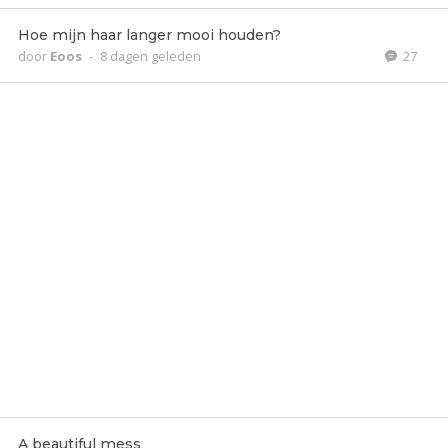
Hoe mijn haar langer mooi houden?
door
Eoos
-
8 dagen geleden
27
A beautiful mess