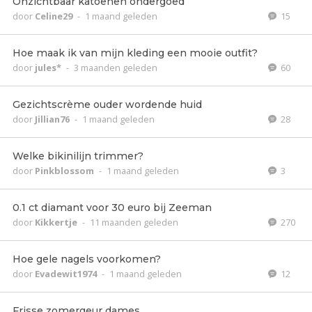
Onzichtbaar katoenen ondergoed
door
Celine29
-
1 maand geleden
15
Hoe maak ik van mijn kleding een mooie outfit?
door
jules*
-
3 maanden geleden
60
Gezichtscrème ouder wordende huid
door
Jillian76
-
1 maand geleden
28
Welke bikinilijn trimmer?
door
Pinkblossom
-
1 maand geleden
3
0.1 ct diamant voor 30 euro bij Zeeman
door
Kikkertje
-
11 maanden geleden
270
Hoe gele nagels voorkomen?
door
Evadewit1974
-
1 maand geleden
12
Frisse zomergeur dames